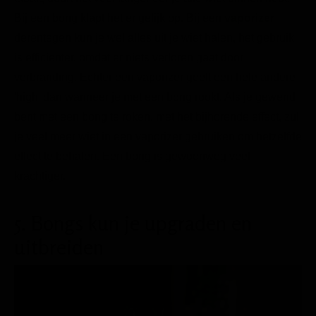
Bij een bong klapt het er gelijk op. Bij een
vaporizer
derentegen kun je wel alles uit je wiet halen, het gebruik
is efficiënter, omdat er niets verloren gaat door
verbranding. Echter een vaporizer geeft een hele andere
'high' dan wanneer je met een bong rookt. Als je gewend
bent met een bong te roken, met het bijhorende effect, zul
je veel meer wiet in een vaporizer gebruiken om hetzelfde
effect te behalen. Een bong is gewoonweg veel
krachtiger.
5. Bongs kun je upgraden en
uitbreiden