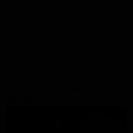
beschrijven we
8 voordelen van het roken met een
bong
.
De een noemt het een bong, de ander noemt het een
waterpijp. Wietrokers bedoelen met een waterpijp
eigenlijk een bong. Bongs zijn er verschillende soorten
en maten. Onze assortiment
bongs
staat er vol mee.
Weet je niet precies wat een bong is, lees dan ons artikel
'
Wat is een bong?
' Maar waarom zou je voor een bong
kiezen en niet voor een vaporizer, pijp of joint?
1. Een bong is makkelijk in
gebruik