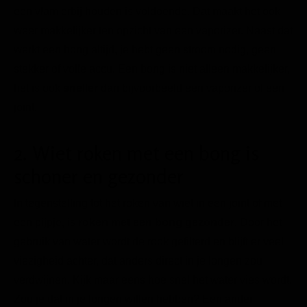
een vlam erbij houden is voldoende. Dat maakt het ook
weer makkelijker ten opzicht van een vaporizer. Naast dat
werkt een bong altijd, je hebt geen stroom nodig, geen
stekker of volle accu. Een bong is niet alleen makkelijker,
het is ook
sneller
dan bijvoorbeeld een vaporizer of een
joint.
2. Wiet roken met een bong is
schoner en gezonder
In tegenstelling tot het roken van wiet in een joint of met
een pijpje, is
roken met een bong gezonder
. Door het
gebruik van water wordt de rook gefilterd en blijft er veel
viezigheid achter, dat anders direct in je longen zou
verdwijnen. Kijk maar eens hoe snel het water vies wordt.
Zou je dat in je longen willen hebben? Een ander