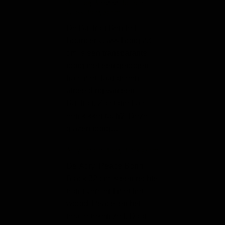
Bullfrog Bended Bouncer
Gas Mask Bong Curv
Glass Bong 23 cm
Met deze vette
De Bullfrog Bended
gasmasker bong kr
Bouncer Glass Bong 23
een extreme shot
cm is een transparante
bongpijp is licht 
bong met een gebogen
zodat je chillumk
hals met daarop een
gevuld blijft en
afbeelding van een
makkelijker is om
Bullfrog. Zo stoned als
steken. Dit maske
een kikker toch? Deze
Gyro Metal Ball Grin
glazen bong…
parts - Chrome
Acryl Peace Bong Black 32 cm
Ben je op zoek n
De Acryl Peace Bong
grinder die niet a
Black 32 cm is een rechte
praktisch is, maar
bong versierd met het
een absolute bli
woord 'Peace' en het
De Gyro Metal Ba
peace-teken zelf. Door
Grinder – 4 parts 