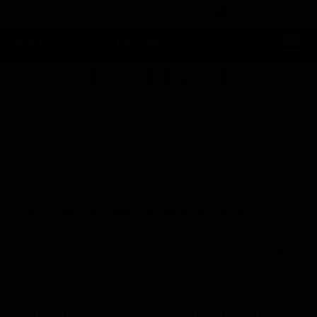
×
0 ARTIKEL(EN) -
€ 0,00
MIJN ACCOUNT
WATERPIJP-BONG.NL
02
19
57
15
DAGEN
UREN
MIN
SEC
Wegens vakantiedrukte en daardoor iets langere levertijd krijg
je nu 15% korting! Kortingscode: "VAKANTIE".
Home
Informatie over bongs
/
/
Wat zijn de voordelen van een bong?
ZOEKEN IN ONZE WIKI INFORMATIE PAGINA'S
ZOEKEN
Wat zijn de voordelen van een bong?