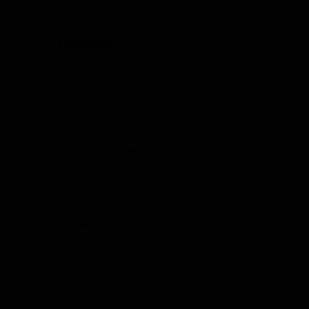
Headshop
Over Waterpijp-bong.nl
Bestellen
Betaling
Levering & verpakking
Algemene voorwaarden
Blog / Column
Vacatures
Klantenservice
Contact
Acties
Kortingscode