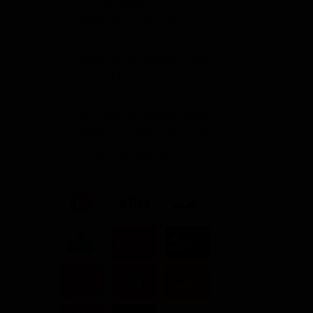
Beste kwaliteit
Groeiend assortiment
Snelle levering
Afleveren op afhaallocatie
Discreet betalen
Discreet verpakt
Nu
Gratis
verzenden vanaf
€49,
-
Gratis
artikel bij je bestelling
Veilig, makkelijk, betrouwbaar