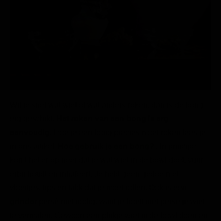
Wil je snel wat wiet of wat anders roken, dan is de bong
erg geschikt.
Het roken van een bong is erg
eenvoudig
. Hoe je een bong precies moet roken lees je
in ons artikel '
Hoe gebruik je een bong?
'. In principe
komt het er op neer dat je wat wiet in de bowl doet, vuur
erbij houdt en inhaleert. Je hebt geen gedoe met
vloeitjes, tips en tabk dat je moet rollen. Ook is een
grinder
persé niet nodig, want je hoeft niet perse je wiet
te vermalen. Gewoon een plukje wiet in de bowl doen en