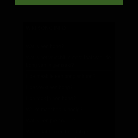
WIKI BONG INFO
Wat is een bong?
Wat is het verschil in materiaal waar de
bong van is gemaakt?
Hoe maak je een bong schoon?
Hoe werkt een bong?
Hoe rook je een bong?
Welke maat heb ik nodig?
Wat is een pre-cooler?
Wat is dabben en hoe dab je