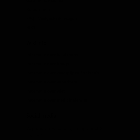
Garantie & Klachten
Retourneren
FAQ - Veelgestelde vragen
NIX18
Wiki info
Informatie over headshops
Informatie over bongs
Informatie over waterpijpen / shisha's
Informatie over vaporizers
Informatie over wiet
Informatie over medicinale wiet
Social media
Volg ons via Facebook, Instagram of X
(Twitter)