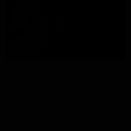
Een hijs van een bong, ook wel een
hit
genoemd, is
aangenamer, omdat de rook door het water wordt gefilterd
en gekoeld. Hierdoor wordt de
rook aangenamer en
zachter
, in plaats scherpe rook waarvan je snel kan gaan
hoesten bij het inademen. Sommige bongs zijn geschikt
voor ijsklontjes in de hals van de bong. Deze
ice bongs
kunnen de rook nog veel verder afkoelen en verzachten,
waarmee je frisse hit kan nemen,