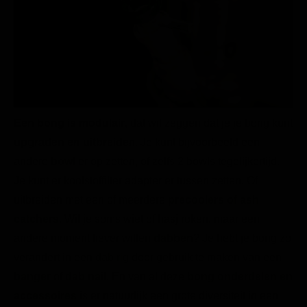
Een bong is modulair
, dat wil zeggen dat je je bong kunt
upgraden en uitbreide
n. Je kunt bijvoorbeeld een
andere
bowl
er op zetten, of zelfs 2 bowls tegelijkertijd.
Je kunt er koolstoffilter adapter er tussen zetten. Of
uitbreiden met een of meerdere
precoolers of ash
catchers
. Wil je soms wiet of hasj roken, maar een
andere moment liever willen
dabben
? Je hebt je bong zo
verandert in een
dab rig
door gebruik te maken van een
banger
of
dab nail
. En van al deze
bong onderdelen en
accessoires
is er natuurlijk een grote diversiteit in een