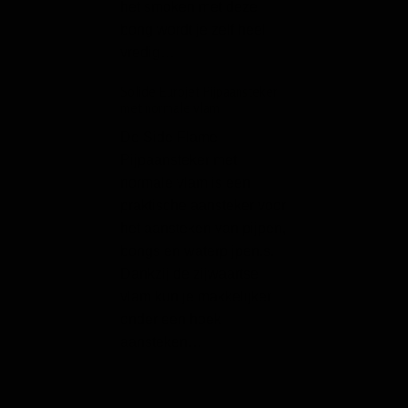
het smoken met deze
Chrome is precie
bong wordt je zelf heel
DMT Pijp - Basepijp
vredig…
pijp met bolletje
Solide Eurojet Pijpaansteker
In hogere sferen 
met normale vlam
Mentaal op reis 
De Side Flame
Ervaar het met d
Pijpaansteker met
glazen DMT pijp!
normale vlam is een
Klassieke Glazen
praktische aansteker voor
Pipe / Vaporizer P
het aansteken van pijpen,
Deze klassieke g
bongs en waterpijpen.s.
pijp is een echte
Dankzij de zijwaartse
alleskunner en s
vlam kun je makkelijker
onder een hoek
aansteken…