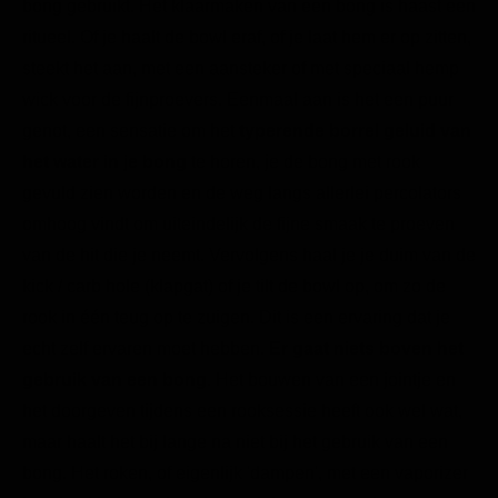
bong gebruikt. Het klaarmaken van een bong is haast een
ritueel. Of je haalt de bowl eraf, of je laat hem er op zitten,
steekt het aan, met een aansteker of met speciaal hemp
wick voor de fijnproevers. Eenmaal aan is het een puur
genot, een sensatie om het
typerende borrel geluid van
het water in je bong
te horen, je de bong met rook
gevuld zien worden en de weg langs allerlei percolators
omhoog vindt om uiteindelijk de fijne smaak te proeven
van de hit die je neemt. Vervolgens haal je je duim van de
kick / carb hole (klapgat) of je tilt de bowl op, om zo de
rook in één teug op te zuigen. Dit is een ervaring dat je
echt zelf ervaren moet hebben.
Er gaat niets boven het
gebruik van een bong
. Het bouwen van een jointje en
het doorgeven tijdens een rooksessie heeft ook wel wat,
maar haalt het bij lange na niet bij het gebruik van een
bong. Het roken, of eigenlijk 'dampen', met een vaporizer