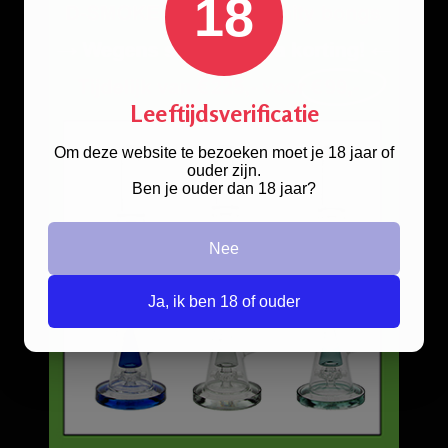
18
Cannabis liefhebber opgelet!
Reviews
Op dit moment hebben
wij een geweldige
Leeftijdsverificatie
tijdelijke korting!
Om deze website te bezoeken moet je 18 jaar of
ouder zijn.
Doorgaan naar de kortingscode pagina?
Ben je ouder dan 18 jaar?
JA
Nee
Nee
Dit is een tijdelijke aanbieding en wordt slechts één keer weergegeven.
Ja, ik ben 18 of ouder