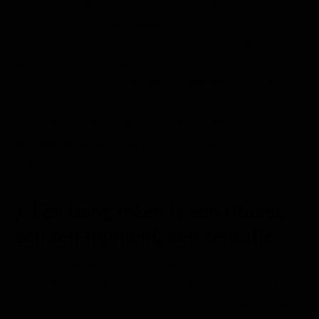
Totdat je een glazen bong kapot laat vallen, maar dan is
het glas wat goed
recyclbaar
is. Bij een bong vebrand je
in tegenstelling tot een joint geen onnodige zaken en is er
geen verspilling van papier en dergelijk. Niet alleen een
milieu aspect, ook een
kostenoverweging
speelt hier
mee. Een bong is misschien duurder in aanschaf dat een
jointje, maar je hebt het bedrag al heel
snel
terugverdiend
.
Een bong kun je makkelijk schoon
maken
,
waardoor deze ook erg lang mee kan.
7. Een bong roken is een ritueel,
een zen-moment, een sensatie
Wat sommige bij het bouwen van een jointje een zen
momentje is, is dat bij een bong ook het geval, waarbij de
sensatie alleen maar verlengd en groter wordt zodra je de