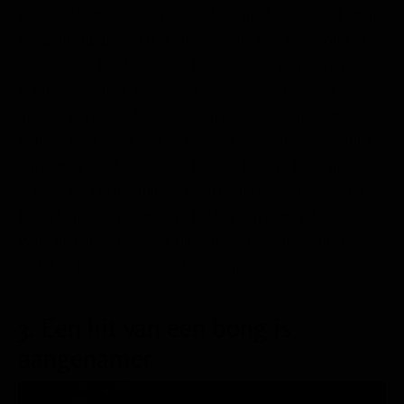
voordeel van een bong is dat deze modulair is. Je kunt je
bong dus upgraden met bijvoorbeeld een
precooler
of
een
actieve kool adapter
. Door gebruik van extra water,
maar vooral door de
actieve kool
, worden er veel
gevaarlijke / schadelijke stoffen uit de rook gefilterd.
Actieve kool wordt ook in andere toepassingen gebruikt
om te rook / lucht / water te filteren. Door je bong met
actieve kool te gebruiken, weet je dat je veel gezonder
bezig bent dan wanneer je het via een joint gebruikt.
Want niet alleen de rook uit een joint is schadelijker, ook
de tabak bevat verslavende nicotine.
3. Een hit van een bong is
aangenamer