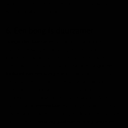
soorten, maten en kleuren, waarmee je je bong naar
wens kunt blijven veranderen.
6. Een bong is duurzamer
Bongs zijn duurzamer
dan andere apparaturen. Een
bong is meestal gemaakt van glas. Het bevat in
tegenstelling tot vaporizers geen accu's en andere
elektronica dat kapot kan gaan. Ook de
ecologische
footprint van een bong
is vele male lager dan die van
een vaporizer. Bedenk je eens wat voor materialen
allemaal in een vaporizer zitten, gemaakt van
grondstoffen die gewonnnen moeten worden. Neem
daarbij ook de
levensduur
ervan in gedachte en je komt
al snel tot de conclusie dat het gebruik van een bong veel
duurzamer is.
Een bong gaat namelijk erg lang mee.