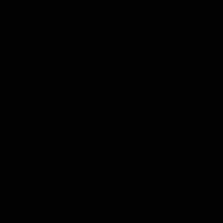
is echt al helemaal saai vergeleken met een bong.
8. Een bong is een pronkstuk
Gebruik je de bong niet, dan is je bong echt een
pronkstuk voor in huis. Vooral de grotere, stoerdere en
uitgebreidere modellen, zoals
bongs met percolator
s
en
bongs met precoolers, zijn ware kunstwerken dat een
prominenten plaats in huis mag hebben. Op tafel, op een
dressoir of kast. Mits je natuurlijk de bong mooi schoon
houd, is bong prachtig om naar te kijken. Sommigen
houden van een simpele rechte bong zonder fratsen. De
andere maakt er een heel laboratiumapparaat van, zo lijkt
het met alle aangesloten toeters en bellen. Hoe dan ook,
een bong is pronkstuk
waar je trots op kunt zijn!