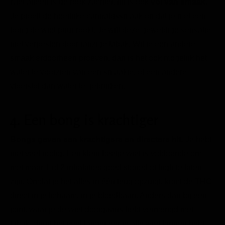
Niet alleen is de rook zachter, hij is ook
vol van smaak
.
Je proeft de heerlijke cannabissmaak omdat je met een
bong de wiet puur rookt. Je wilt deze geweldige sensatie
niet verpesten door ranzige tabak. Wil je een andere
smaak erdoorheen proeven, dan is het ook mogelijk het
water te voorzien van een smaakje, of een andere
vloeistof dan water te gebruiken.
4. Een bong is krachtiger
Bongs geven een krachtigere en directere hit
. Je hebt
niet veel nodig. Een klein beetje wiet is voldoende om
met maar 1 of 2 inhalaties goed stoned of high te laten
zijn. Omdat je het alles in één teug opzuigt, komt de
THC
direct in je lichaam, in je bloedbaan. Anders dan bij een
joint, waar je de wiet doorgaans hebt vermengd met
tabak, duurt het veel langer eer je alle wiet binnen hebt.