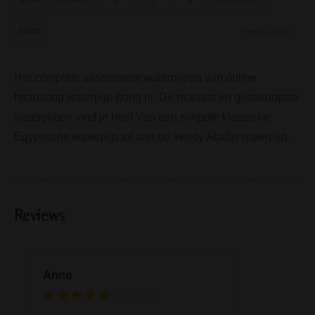
START
VORIGE
1
2
3
VOLGENDE
EINDE
Pagina 1 van 3
Het complete assortiment waterpijpen van online
headshop waterpijp-bong.nl. De mooiste en goedkoopste
waterpijpen vind je hier! Van een simpele klassieke
Egyptische waterpijp tot aan de trendy Aladin waterpijp.
Reviews