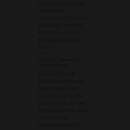
zorgt voor een soepele,
De Bracelet Pipe 
verkoelende
Armband Pijp Roo
rookervaring? Dan is de
echt super handi
Amsterdam Tree-Arm
pijp ben je nooit k
Perc Bong – 40 cm –
neem je overal m
Blauw precies wat je
toe, want hij zit 
zoekt…
om je pols…
D-SMOKE Camouflage
Grenade Grinder
Bong Brush Nature 
25cm
Met de D-SMOKE
De Bong Brush N
Camouflage Grenade
Broad 25 cm is e
Grinder haal je een
handig
opvallende en stoere
schoonmaakborste
grinder in huis die niet
voor je bong / wat
alleen praktisch is, maar
met diameter van
ook een echte
Deze is geschikt
eyecatcher. Deze 3-