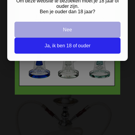
Om deze website te bezoeken moet je 18 jaar of
PUMPKIN WATERPIJP - TWEE SLANGEN - ROZE
ouder zijn.
Ben je ouder dan 18 jaar?
Mooie kleine shisha met 2 slangen.
Nee
€ 19,99
Ja, ik ben 18 of ouder
ARTIKELGEGEVENS