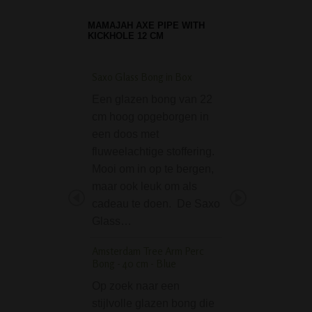
MAMAJAH AXE PIPE WITH
KICKHOLE 12 CM
Saxo Glass Bong in Box
D-SMOKE Massive T
Honeycomb Bong - 
Een glazen bong van 22
Wauw, wat een b
cm hoog opgeborgen in
bong! De D-SMO
een doos met
Massive Triple
fluweelachtige stoffering.
Honeycomb Bong 
Mooi om in op te bergen,
is echt een zwaar
maar ook leuk om als
bong. Letterlijk en
cadeau te doen. De Saxo
figuurlijk! Deze
Glass…
"Massive" bong v
Amsterdam Tree Arm Perc
premium merk D
Bong - 40 cm - Blue
is echt…
Op zoek naar een
Bracelet Pipe Red /
stijlvolle glazen bong die
Pijp Rood