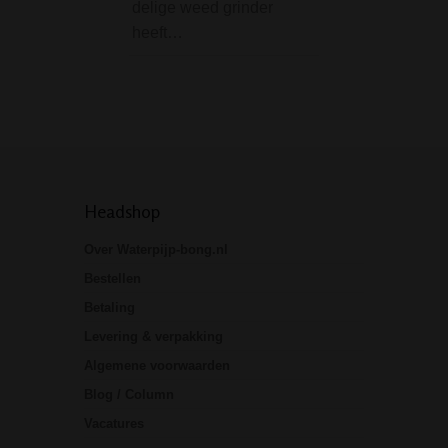
zowel het buisje
delige weed grinder
(downstem, down
heeft…
chillum)…
Headshop
Over Waterpijp-bong.nl
Bestellen
Betaling
Levering & verpakking
Algemene voorwaarden
Blog / Column
Vacatures