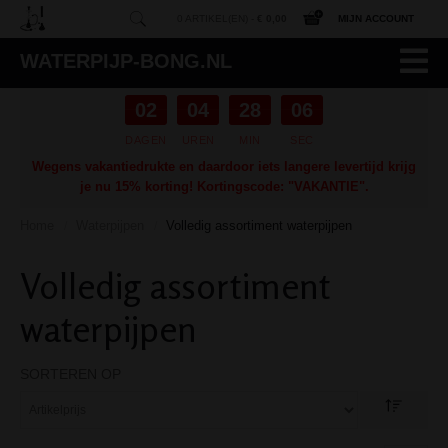
0 ARTIKEL(EN) -
€ 0,00
MIJN ACCOUNT
WATERPIJP-BONG.NL
02
04
28
05
DAGEN
UREN
MIN
SEC
Wegens vakantiedrukte en daardoor iets langere levertijd krijg
je nu 15% korting! Kortingscode: "VAKANTIE".
Home
Waterpijpen
Volledig assortiment waterpijpen
/
/
Volledig assortiment
waterpijpen
SORTEREN OP