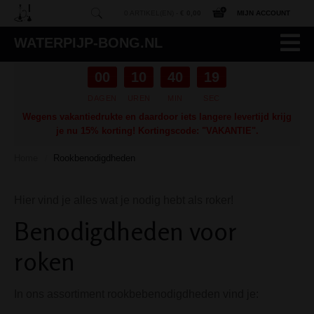
0 ARTIKEL(EN) -
€ 0,00
MIJN ACCOUNT
WATERPIJP-BONG.NL
00
10
40
19
DAGEN
UREN
MIN
SEC
Wegens vakantiedrukte en daardoor iets langere levertijd krijg
je nu 15% korting! Kortingscode: "VAKANTIE".
Home
Rookbenodigdheden
/
Hier vind je alles wat je nodig hebt als roker!
Benodigdheden voor
roken
In ons assortiment rookbebenodigdheden vind je: