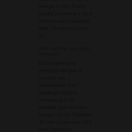
een glazen potje 
energie in één. Enorm
stash in te bewar
handig om het e.e.a. uit te
ideaal setje om…
rekenen wat je gewogen
hebt. De rekenmachine
Grinder Aluminium Si
parts rood
zit…
Deze vierdelige r
Multi Leaf Bowl Glass Bong
grinder van het m
transparant
Sinner is van zee
Deze mooie bong
kwaliteit. Gemaak
waterpijp van glas is
metaal, met precic
versierd met
afgewerkt en met
wietbladeren. Een
magneetsluiting. 
goedkope bong in
Sinner demon sku
verhouding tot de
afdruk. Waarom e
kwaliteit. Specificaties:•
delige grinder…
Hoogte: 22 cm• Diameter:
36 mm• Socket size: 14,5
mm• Downpipe: