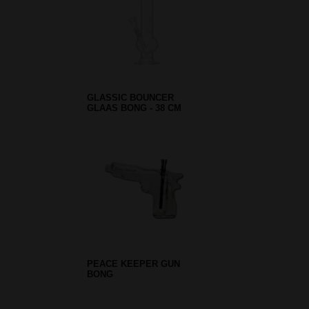
TACTICAL FOLDING KNIFE
- BROWN WOOD LOOK
D-SMOKE MATRIX
GRINDER 4-PARTS 63 MM -
GREEN