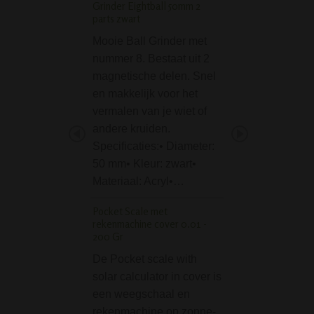
Grinder Eightball 50mm 2
Thug Life Rasta Fra
parts zwart
Respect, Rastafar
Mooie Ball Grinder met
bong draagt de k
nummer 8. Bestaat uit 2
van Jah: rood, ge
magnetische delen. Snel
groen, die de spir
en makkelijk voor het
cultuur van de Ra
vermalen van je wiet of
beweging
andere kruiden.
vertegenwoordige
Specificaties:• Diameter:
Deze Thug Life R
50 mm• Kleur: zwart•
Fraction Bong ver
Materiaal: Acryl•…
je van…
Pocket Scale met
Mini Glass Bong 3-par
rekenmachine cover 0.01 -
Case - Pink
200 Gr
De Mini Glass Bo
De Pocket scale with
part set in Case -
solar calculator in cover is
bevat een glazen
een weegschaal en
een 4-delige grin
rekenmachine op zonne-