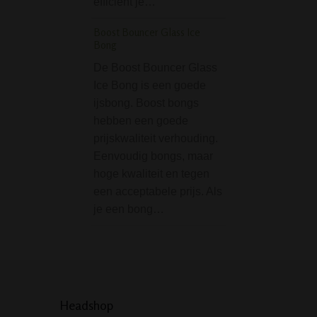
efficiënt je…
prijs. Gezien de 
is deze smoking r
Boost Bouncer Glass Ice
handzaam, maar
Bong
Grace Glass Classic
De Boost Bouncer Glass
Red - 7 mm
Ice Bong is een goede
ijsbong. Boost bongs
De Grace Glass C
hebben een goede
Ice Bong Red - 7
prijskwaliteit verhouding.
een prachtige bo
Eenvoudig bongs, maar
de luxe vanaf stra
hoge kwaliteit en tegen
Deze zware bong 
een acceptabele prijs. Als
klassiek model en
je een bong…
niet voor…
Headshop