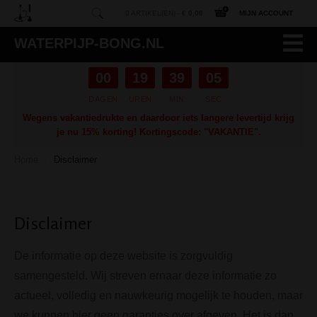
0 ARTIKEL(EN) -
€ 0,00
MIJN ACCOUNT
WATERPIJP-BONG.NL
00
19
39
04
DAGEN
UREN
MIN
SEC
Wegens vakantiedrukte en daardoor iets langere levertijd krijg
je nu 15% korting! Kortingscode: "VAKANTIE".
Home
Disclaimer
/
Disclaimer
De informatie op deze website is zorgvuldig
samengesteld. Wij streven ernaar deze informatie zo
actueel, volledig en nauwkeurig mogelijk te houden, maar
we kunnen hier geen garanties over afgeven. Het is dan