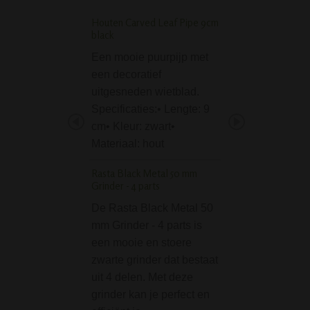
Houten Carved Leaf Pipe 9cm
Domeless Quartz Nail
black
bongs 18.8mm
Een mooie puurpijp met
De Domeless Quar
een decoratief
is een onmisbaar
uitgesneden wietblad.
onderdeel van Gr
Specificaties:• Lengte: 9
Dabs voor je olie
cm• Kleur: zwart•
Je plaats hier je ol
Materiaal: hout
dabs / wax / what
Goede kwaliteit 
Rasta Black Metal 50 mm
Grinder - 4 parts
Black Leaf Percolato
cooler Icebong Blac
De Rasta Black Metal 50
mm Grinder - 4 parts is
De Black Leaf Per
een mooie en stoere
Pre-cooler Icebo
zwarte grinder dat bestaat
is een prachtige 
uit 4 delen. Met deze
kwaliteit Black L
grinder kan je perfect en
tegen een betaal