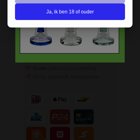
Scherpe prijzen
Beste kwaliteit
Ja, ik ben 18 of ouder
Groeiend assortiment
Snelle levering
Afleveren op afhaallocatie
Discreet betalen
Discreet verpakt
Nu
Gratis
verzenden vanaf
€49,
-
Gratis
artikel bij je bestelling
Veilig, makkelijk, betrouwbaar