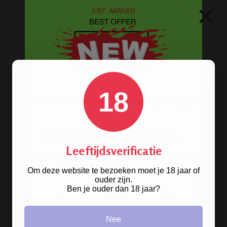
×
18
Leeftijdsverificatie
Stoere
handgranaat bong
verkrijgbaar in het zwart en groen.
Om deze website te bezoeken moet je 18 jaar of
ouder zijn.
Ben je ouder dan 18 jaar?
BESTELINFORMATIE
Nee