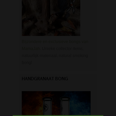
Bijzondere en exclusieve bongs van
MamaJah
. Unieke collector items,
natuurlijk materiaal, natural smoking
bong!
HANDGRANAAT BONG