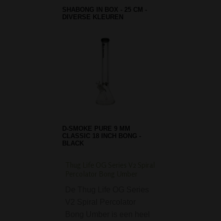
SHABONG IN BOX - 25 CM -
DIVERSE KLEUREN
D-SMOKE PURE 9 MM
CLASSIC 18 INCH BONG -
BLACK
Thug Life OG Series V2 Spiral
Click-Clack Box Ø 5,5
Percolator Bong Umber
Organic Product - Bi
De Thug Life OG Series
De Click-Clack B
V2 Spiral Percolator
cm - Organic Prod
Bong Umber is een heel
Bio is een handig