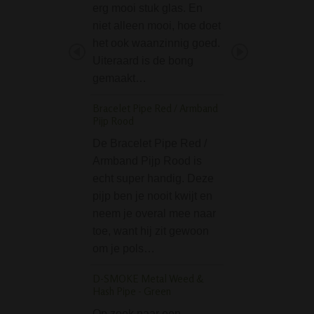
erg mooi stuk glas. En
blikje voor je hasj
niet alleen mooi, hoe doet
andere stash. Het
het ook waanzinnig goed.
originele klikblik
Uiteraard is de bong
(origineel ontwer
gemaakt…
productie door B
zijn…
Bracelet Pipe Red / Armband
Pijp Rood
Micro Glass Fitted 
cm
De Bracelet Pipe Red /
Armband Pijp Rood is
De Micro Glass Fi
echt super handig. Deze
Bong 15 cm is ee
pijp ben je nooit kwijt en
handige kleine wa
neem je overal mee naar
Een pijp zonder fr
toe, want hij zit gewoon
gewoon simpel en
om je pols…
effectief gebruik. 
weinig nodig om 
D-SMOKE Metal Weed &
te worden. Specifi
Hash Pipe - Green
Hoogte: 15 cm•…
Op zoek naar een