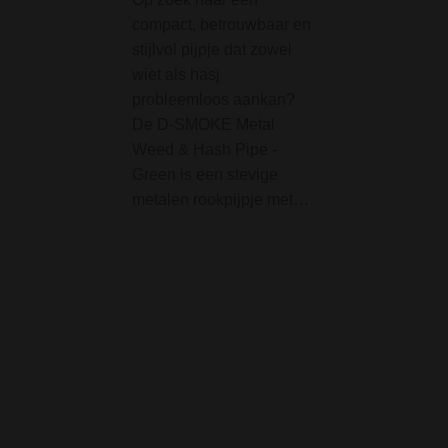
Smoking Brown Roll
compact, betrouwbaar en
Papers King Size
stijlvol pijpje dat zowel
wiet als hasj
De Smoking Bro
probleemloos aankan?
Rolling Papers K
De D-SMOKE Metal
lange vloei is ext
Weed & Hash Pipe -
langzaam brande
Green is een stevige
ongebleekt en chl
metalen rookpijpje met…
vrij. Een pakje be
standaard 33 vell
(gegomd). Specifi
Afmetingen: 108 
(King Size…