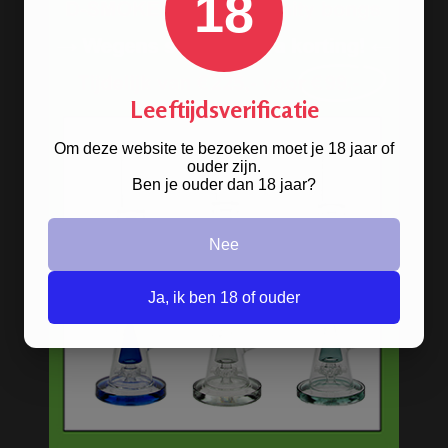
18
Bijzondere en exclusieve bongs van
MamaJah
. Unieke collector items,
natuurlijk materiaal, natural smoking
bong!
Leeftijdsverificatie
Om deze website te bezoeken moet je 18 jaar of
HANDGRANAAT BONG
ouder zijn.
Ben je ouder dan 18 jaar?
Nee
Ja, ik ben 18 of ouder