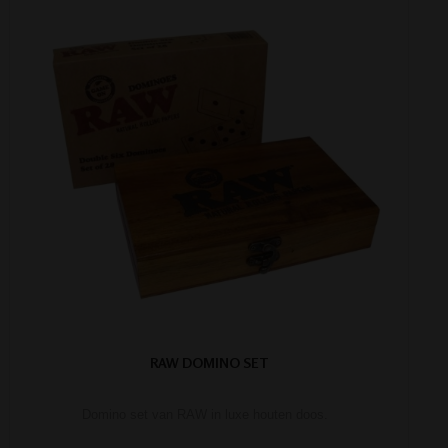
RAW DOMINO SET
Domino set van RAW in luxe houten doos.