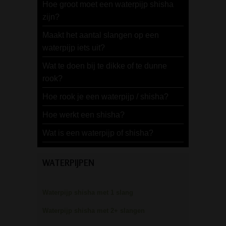
Hoe groot moet een waterpijp shisha
zijn?
Maakt het aantal slangen op een
waterpijp iets uit?
Wat te doen bij te dikke of te dunne
rook?
Hoe rook je een waterpijp / shisha?
Hoe werkt een shisha?
Wat is een waterpijp of shisha?
WATERPIJPEN
Waterpijp shisha met 1 slang
Waterpijp shisha met 2+ slangen