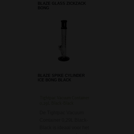
BLAZE GLASS ZICKZACK
BONG
BLAZE SPIKE CYLINDER
ICE BONG BLACK
Tightpac Vacuum Container
D-SMOKE Atmosphe
0,29L Black-Black
Bubbler
De Tightpac Vacuum
De D-SMOKE
Container 0,29L Black-
Atmosphere Blac
Black is ideaal voor het
Bubbler is een su