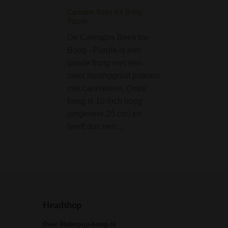
Stash Box (Ø 9 cm) 
Cannabis Bees Ice Bong -
Devil
Purple
De Stash Box (Ø 
De Cannabis Bees Ice
Sinner Devil is e
Bong - Purple is een
handige rond alu
goede bong met een
doosje voor wiet, 
mooi honinggraat patroon
kruiden en andere
met cannabees. Deze
Dit doosje is voo
bong is 10 inch hoog
een mooie Sinner
(ongeveer 25 cm) en
Specificaties:• Di
heeft dus een…
9 cm• Materiaal:
Headshop
Over Waterpijp-bong.nl