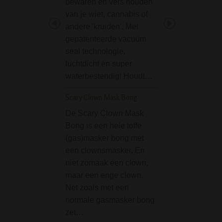
bewaren en vers houden
krachtige bong di
van je wiet, cannabis of
hogere sferen bre
andere 'kruiden'. Met
Deze bubbler bon
gepatenteerde vacuüm
'Atmosphere' seri
seal technologie,
het premium merk
luchtdicht en super
SMOKE, waarvan 
waterbestendig! Houdt…
model uitgevoerd
Scary Clown Mask Bong
Breit Drum Percolat
Bong Clear/Black
De Scary Clown Mask
De Breit Drum Pe
Bong is een hele toffe
Glass Bong Clear
(gas)masker bong met
is een mooi stukje
een clownsmasker. En
En belangrijker: hi
niet zomaak een clown,
erg prettig en is fi
maar een enge clown.
gebruik. Deze gl
Net zoals met een
bong zonder kick
normale gasmasker bong
heeft een vaste…
zet…