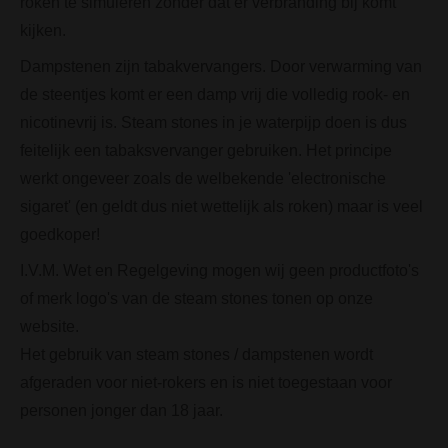
roken te simuleren zonder dat er verbranding bij komt
kijken.
Dampstenen zijn tabakvervangers. Door verwarming van
de steentjes komt er een damp vrij die volledig rook- en
nicotinevrij is. Steam stones in je waterpijp doen is dus
feitelijk een tabaksvervanger gebruiken. Het principe
werkt ongeveer zoals de welbekende 'electronische
sigaret' (en geldt dus niet wettelijk als roken) maar is veel
goedkoper!
I.V.M. Wet en Regelgeving mogen wij geen productfoto's
of merk logo's van de steam stones tonen op onze
website.
Het gebruik van steam stones / dampstenen wordt
afgeraden voor niet-rokers en is niet toegestaan voor
personen jonger dan 18 jaar.