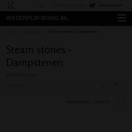
0 ARTIKEL(EN) -
€ 0,00
MIJN ACCOUNT
WATERPIJP-BONG.NL
Home
Waterpijpen
Steam stones / Dampstenen
/
/
Steam stones -
Dampstenen
SORTEREN OP
RESULTATEN 1 - 12 VAN 33