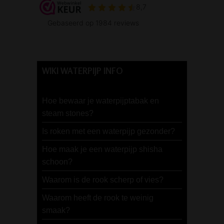
WIKI WATERPIJP INFO
Hoe bewaar je waterpijptabak en
steam stones?
Is roken met een waterpijp gezonder?
Hoe maak je een waterpijp shisha
schoon?
Waarom is de rook scherp of vies?
Waarom heeft de rook te weinig
smaak?