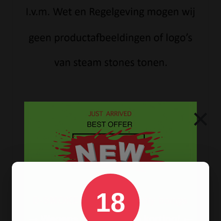
×
SHIAZO STEAM STONES CAIPIRINHA
Dampstenen met Caipirinha smaak, zonder nicotine en teer!
18
€ 5,90
ARTIKELGEGEVENS