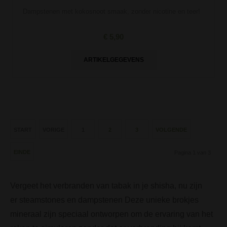
Dampstenen met kokosnoot smaak, zonder nicotine en teer!
€ 5,90
ARTIKELGEGEVENS
START
VORIGE
1
2
3
VOLGENDE
EINDE
Pagina 1 van 3
Vergeet het verbranden van tabak in je shisha, nu zijn
er steamstones en dampstenen Deze unieke brokjes
mineraal zijn speciaal ontworpen om de ervaring van het