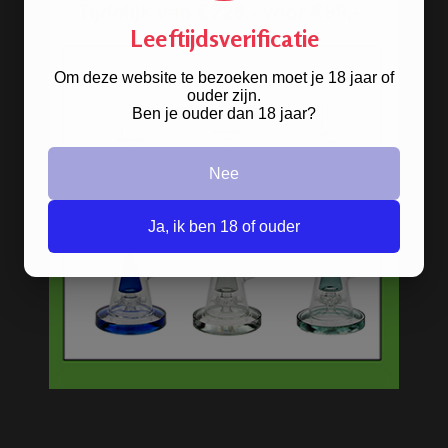
Leeftijdsverificatie
Om deze website te bezoeken moet je 18 jaar of
ouder zijn.
Ben je ouder dan 18 jaar?
RAW HEMP WICK BALL 76
METER
Nee
Ja, ik ben 18 of ouder
D-SMOKE HIGH IMPACT
GREEN BONG