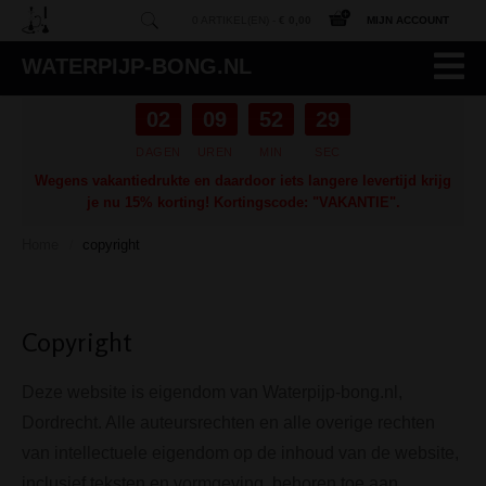
0 ARTIKEL(EN) -
€ 0,00
MIJN ACCOUNT
WATERPIJP-BONG.NL
02
09
52
28
DAGEN
UREN
MIN
SEC
Wegens vakantiedrukte en daardoor iets langere levertijd krijg
je nu 15% korting! Kortingscode: "VAKANTIE".
Home
copyright
/
Copyright
Deze website is eigendom van Waterpijp-bong.nl,
Dordrecht. Alle auteursrechten en alle overige rechten
van intellectuele eigendom op de inhoud van de website,
inclusief teksten en vormgeving, behoren toe aan