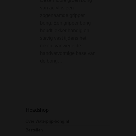
Deze mooie groen bong
Dragon GTI Seri
van acryl is een
is waanzinnige g
zogenaamde gripper
bong van 45 cent
bong. Een gripper bong
hoog, dat comple
houdt lekker handig en
geleverd wordt m
stevig vast tijdens het
precooler / ash ca
roken, vanwege de
Zowel de bong ze
handvatvormige base van
de bong…
Headshop
Over Waterpijp-bong.nl
Bestellen