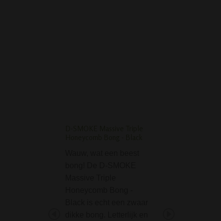
D-SMOKE PINK HEART
BONG
D-SMOKE Massive Triple
Mushroom Bolt Glas
Honeycomb Bong - Black
26 cm
Wauw, wat een beest
De Mushroom Bol
bong! De D-SMOKE
Bong - 26 cm is 
Massive Triple
glazen bong dat 
Honeycomb Bong -
geschikt is voor h
Black is echt een zwaar
niet al te veel ei
dikke bong. Letterlijk en
een bong stellen,