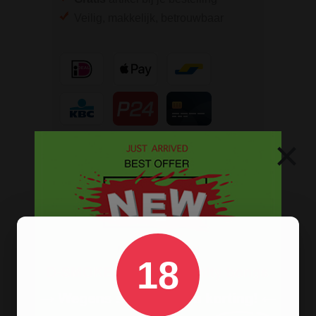
Veilig, makkelijk, betrouwbaar
×
18