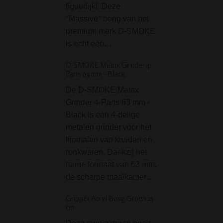
figuurlijk! Deze
wel een…
"Massive" bong van het
BL 4-part Grinder Pa
premium merk D-SMOKE
Geschenkdoosje
is echt een…
De BL 4-part Grin
D-SMOKE Matrix Grinder 4-
Paars in Gesche
Parts 63 mm - Black
is een prachtige
De D-SMOKE Matrix
vierdelige grinder
Grinder 4-Parts 63 mm -
bekende Duits m
Black is een 4-delige
Black Leaf. Deze
metalen grinder voor het
waar je in een o
fijnmalen van kruiden en
je wiet eenvoudig
rookwaren. Dankzij het
verkruimelen,
ruime formaat van 63 mm,
ontworpen…
de scherpe maalkamer…
Black Leaf Golden 
GTI Series Bong
Gripper Acryl Bong Groen 25
cm
De Black Leaf Go