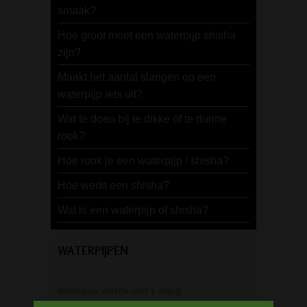
smaak?
Hoe groot moet een waterpijp shisha
zijn?
Maakt het aantal slangen op een
waterpijp iets uit?
Wat te doen bij te dikke of te dunne
rook?
Hoe rook je een waterpijp / shisha?
Hoe werkt een shisha?
Wat is een waterpijp of shisha?
WATERPIJPEN
Waterpijp shisha met 1 slang