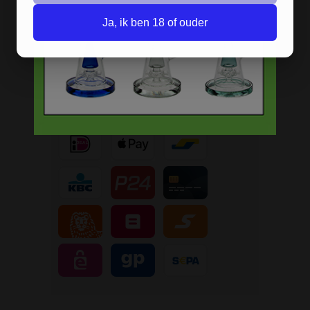
Afleveren op afhaallocatie
Discreet betalen
Ja, ik ben 18 of ouder
Discreet verpakt
Nu
Gratis
verzenden vanaf
€49,
-
Gratis
artikel bij je bestelling
Veilig, makkelijk, betrouwbaar