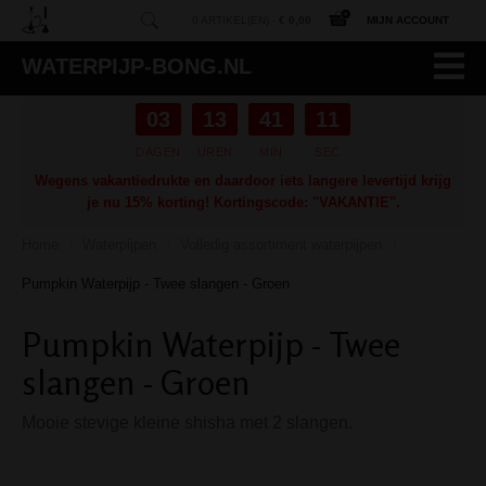
0 ARTIKEL(EN) -
€ 0,00
MIJN ACCOUNT
WATERPIJP-BONG.NL
03
13
41
10
DAGEN
UREN
MIN
SEC
Wegens vakantiedrukte en daardoor iets langere levertijd krijg
je nu 15% korting! Kortingscode: "VAKANTIE".
Home
Waterpijpen
Volledig assortiment waterpijpen
/
/
/
Pumpkin Waterpijp - Twee slangen - Groen
Pumpkin Waterpijp - Twee
slangen - Groen
Mooie stevige kleine shisha met 2 slangen.