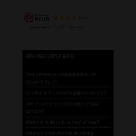
WIKI WATERPIJP INFO
Hoe bewaar je waterpijptabak en
steam stones?
Is roken met een waterpijp gezonder?
Hoe maak je een waterpijp shisha
schoon?
Waarom is de rook scherp of vies?
Waarom heeft de rook te weinig