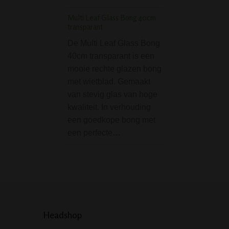
bong stevig kunt
Multi Leaf Glass Bong 40cm
transparant
Majestic Blue Jewel S
slangen
De Multi Leaf Glass Bong
40cm transparant is een
De Majestic Blue
mooie rechte glazen bong
Shisha - 2 slange
met wietblad. Gemaakt
shisha met een b
van stevig glas van hoge
fraai design. Met 
kwaliteit. In verhouding
blauwe kleur en 
een goedkope bong met
unieke vormgevin
een perfecte…
deze shisha werke
juweeltje. Deze…
Headshop