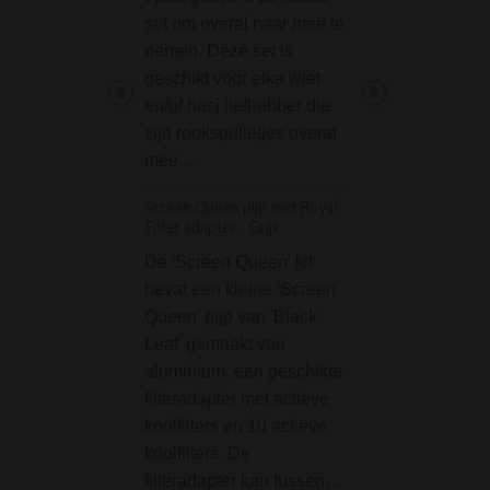
set om overal naar mee te
zijn de perfecte
nemen. Deze set is
aanstekers voor ee
geschikt voor elke wiet
bong of pijp. Dez
en/of hasj liefhebber die
aanstekers zijn n
zijn rookspulletjes overal
rond, wat het geb
mee…
de richting van v
ideaal…
Screen Queen pijp met Royal
Filter adapter - Grijs
Colored Leaves Acry
Gripper Bong 32 cm
De 'Screen Queen' kit
bevat een kleine 'Screen
De Colored Leav
Queen' pijp van 'Black
Acrylic 420 Grip
Leaf' gemaakt van
32 cm is door zijn
aluminium, een geschikte
handige uitvoerig
filteradapter met actieve
in gebruik. Waar
koolfilters en 10 actieve
de onderkant is e
koolfilters. De
speciaal gripvor
filteradapter kan tussen…
ontwerp, waardoo