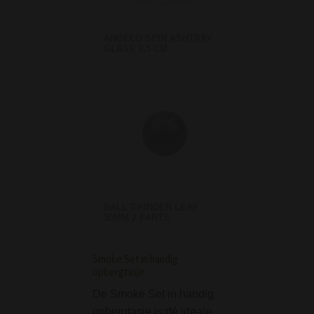
ANGELO SPIN ASHTRAY
GLASS 9,5 CM
BALL GRINDER LEAF
50MM 2 PARTS
Smoke Set in handig
Clipper Free Spirit 
opbergtasje
Aansteker
De Smoke Set in handig
De Free Spirit R
opbergtasje is dé ideale
Aanstekers van C