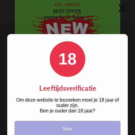
×
Waterpijp shisha met 2+ slangen
Draagbare pocket waterpijp
Waterpijp gift sets
Kooltjes en tabak
Steam stones - Dampstenen
18
Waterpijp shisha accessoires
Volledig assortiment waterpijpen
BESTELINFORMATIE
Leeftijdsverificatie
Om deze website te bezoeken moet je 18 jaar of
Scherpe prijzen
ouder zijn.
Ben je ouder dan 18 jaar?
Beste kwaliteit
Groeiend assortiment
Snelle levering
Nee