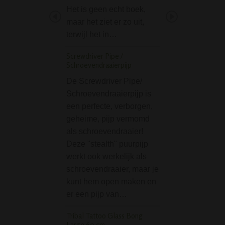
Het is geen echt boek,
extra koeling voo
maar het ziet er zo uit,
zachtere rookerva
terwijl het in…
Deze bong zelf be
2 delen. De hals i
Screwdriver Pipe /
voorzien van…
Schroevendraaierpijp
Black Leaf 9mm Big
De Screwdriver Pipe/
Bong with pre-coole
Schroevendraaierpijp is
een perfecte, verborgen,
De Black Leaf 9
geheime, pijp vermomd
Boss Bong with p
als schroevendraaier!
cooler is een ech
Deze "stealth" puurpijp
onder de bongs. 
werkt ook werkelijk als
ijsbong van Black
schroevendraaier, maar je
gemaakt van maarl
kunt hem open maken en
mm dik borosilica
er een pijp van…
en is…
Tribal Tattoo Glass Bong
Majestic Blue Jewel S
Large 60 cm
slangen