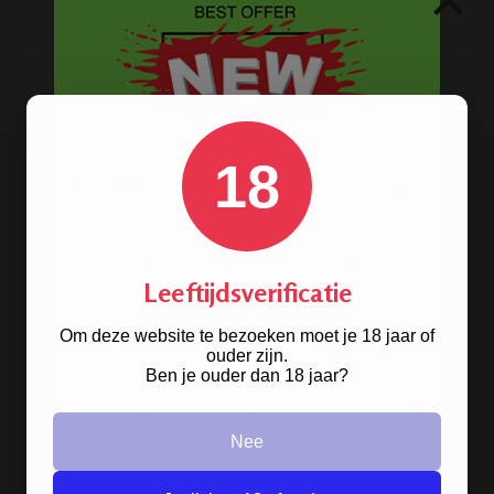
×
Waterpijp gift sets
Kooltjes en tabak
Steam stones - Dampstenen
Waterpijp shisha accessoires
18
Volledig assortiment waterpijpen
BESTELINFORMATIE
Leeftijdsverificatie
Scherpe prijzen
Om deze website te bezoeken moet je 18 jaar of
Beste kwaliteit
ouder zijn.
Ben je ouder dan 18 jaar?
Groeiend assortiment
Snelle levering
Afleveren op afhaallocatie
Nee
Discreet betalen