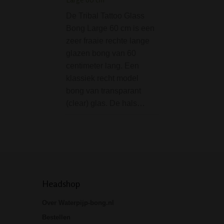
De Tribal Tattoo Glass
De Majestic Blue
Bong Large 60 cm is een
Shisha - 2 slange
zeer fraaie rechte lange
shisha met een b
glazen bong van 60
fraai design. Met 
centimeter lang. Een
blauwe kleur en 
klassiek recht model
unieke vormgevin
bong van transparant
deze shisha werke
(clear) glas. De hals…
juweeltje. Deze…
Headshop
Over Waterpijp-bong.nl
Bestellen