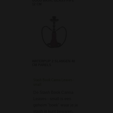
GOOD BASIC GLASS PIPE
12 CM
WATERPIJP 2 SLANGEN 40
CM PARELS
Stash Book Canna Leaves -
Phoenix Freezable G
small
Dream Bong - Black
De Stash Book Canna
De Phoenix Free
Leaves - small is een
Glycerine Dream 
geheim "boek" waar je je
Black combineert
stash in kunt bewaren.
opvallend design