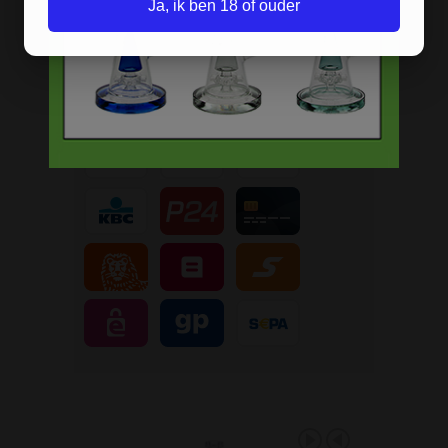
Discreet verpakt
Ja, ik ben 18 of ouder
Nu
Gratis
verzenden vanaf
€49,
-
Gratis
artikel bij je bestelling
Veilig, makkelijk, betrouwbaar