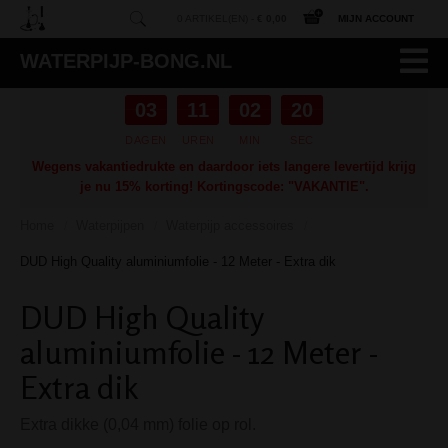
0 ARTIKEL(EN) -
€ 0,00
MIJN ACCOUNT
WATERPIJP-BONG.NL
03
11
02
20
DAGEN
UREN
MIN
SEC
Wegens vakantiedrukte en daardoor iets langere levertijd krijg
je nu 15% korting! Kortingscode: "VAKANTIE".
Home
Waterpijpen
Waterpijp accessoires
/
/
/
DUD High Quality aluminiumfolie - 12 Meter - Extra dik
DUD High Quality
aluminiumfolie - 12 Meter -
Extra dik
Extra dikke (0,04 mm) folie op rol.