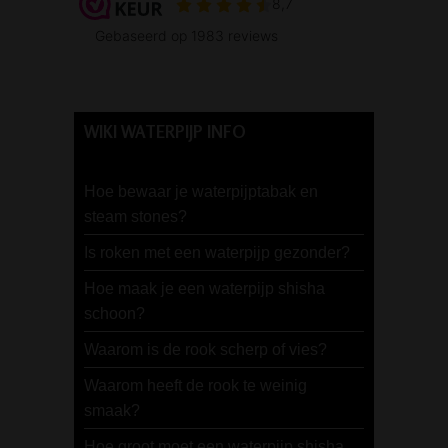
WIKI WATERPIJP INFO
Hoe bewaar je waterpijptabak en
steam stones?
Is roken met een waterpijp gezonder?
Hoe maak je een waterpijp shisha
schoon?
Waarom is de rook scherp of vies?
Waarom heeft de rook te weinig
smaak?
Hoe groot moet een waterpijp shisha