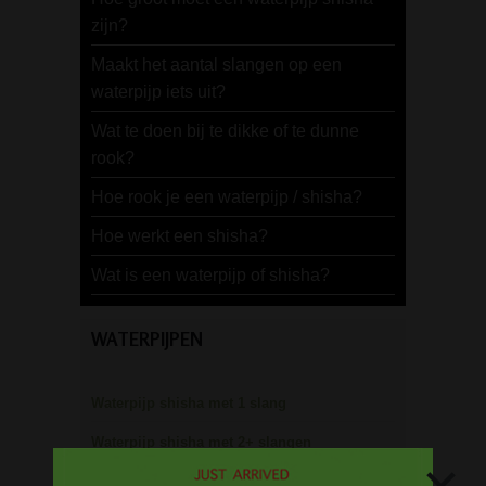
zijn?
Maakt het aantal slangen op een
waterpijp iets uit?
Wat te doen bij te dikke of te dunne
rook?
Hoe rook je een waterpijp / shisha?
Hoe werkt een shisha?
Wat is een waterpijp of shisha?
WATERPIJPEN
Waterpijp shisha met 1 slang
Waterpijp shisha met 2+ slangen
Draagbare pocket waterpijp