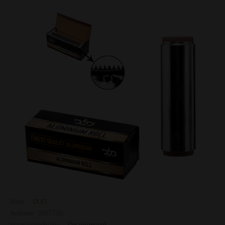
Merk:
DUD
Artikelnr: 0067730
Voorraadindicatie:
Op voorraad