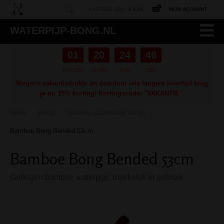
0 ARTIKEL(EN) -
€ 0,00
MIJN ACCOUNT
WATERPIJP-BONG.NL
01
20
24
45
DAGEN
UREN
MIN
SEC
Wegens vakantiedrukte en daardoor iets langere levertijd krijg
je nu 15% korting! Kortingscode: "VAKANTIE".
Home
Bongs
Volledig assortiment bongs
/
/
/
Bamboe Bong Bended 53cm
Bamboe Bong Bended 53cm
Gebogen bamboe waterpijp, makkelijk in gebruik.