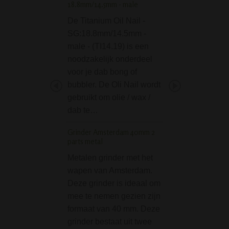
18.8mm/14.5mm - male
Yang
De Titanium Oil Nail -
De Credit Card Gr
SG:18.8mm/14.5mm -
Ying-Yang is een
male - (TI14.19) is een
platte grinder, zo 
noodzakelijk onderdeel
een bankpasje. Di
voor je dab bong of
formaat grinder pa
bubbler. De Oli Nail wordt
portomenee, zoda
gebruikt om olie / wax /
deze altijd makke
dab te…
kunt nemen…
Grinder Amsterdam 40mm 2
Grinder Aluminium Si
parts metal
parts rood
Metalen grinder met het
Deze vierdelige r
wapen van Amsterdam.
grinder van het m
Deze grinder is ideaal om
Sinner is van zee
mee te nemen gezien zijn
kwaliteit. Gemaak
formaat van 40 mm. Deze
metaal, met precic
grinder bestaat uit twee
afgewerkt en met