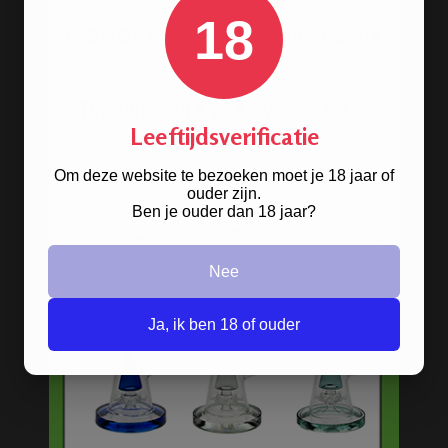
18
Stoere
handgranaat bong
verkrijgbaar in het zwart en groen.
Leeftijdsverificatie
BONGS
Om deze website te bezoeken moet je 18 jaar of
ouder zijn.
Acryl bongs
Ben je ouder dan 18 jaar?
Bong schoonmaken
Nee
Glazen bongs
Precooler Ashcatcher bongs
Ja, ik ben 18 of ouder
Bamboe bongs
Freezable bongs
Ice bongs