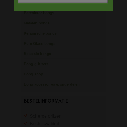
Olie bongs & bubblers
Percolator bongs
Metalen bongs
Keramische bongs
Pure Glass bongs
Speciale bongs
Bong gift sets
Bong shop
Bong accessoires & onderdelen
BESTELINFORMATIE
Scherpe prijzen
Beste kwaliteit