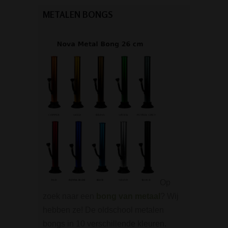
METALEN BONGS
Op
zoek naar een
bong van metaal
? Wij
hebben ze! De oldschool metalen
bongs in 10 verschillende kleuren.