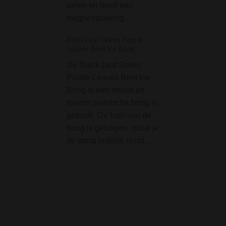
delen en heeft een
magneetsluiting. 
magneetsluiting…
Sinner demon sku
afdruk. Waarom e
Black Leaf Green Purple
delige grinder…
Leaves Bent Ice Bong
Black Leaf Rolling T
De Black Leaf Green
'Mushroom' Small
Purple Leaves Bent Ice
Bong is een mooie en
Een stoner kan ei
tevens praktische bong in
niet zonder een 
gebruik. De hals van de
rolling / mixing tr
bong is gebogen, zodat je
voor op schoot, b
de bong redelijk recht…
tafel of waar dan
je jointje te draaie
(water)pijp of…