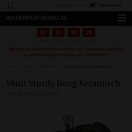
0 ARTIKEL(EN) -
€ 0,00
MIJN ACCOUNT
WATERPIJP-BONG.NL
02
10
30
19
DAGEN
UREN
MIN
SEC
Wegens vakantiedrukte en daardoor iets langere levertijd krijg
je nu 15% korting! Kortingscode: "VAKANTIE".
Home
Bongs
Keramiek
Skull Sturdy Bong Keramisch
/
/
/
Skull Sturdy Bong Keramisch
Vette skull bong, erg cool.