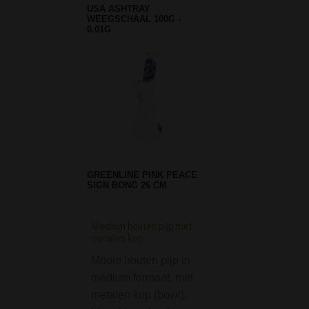
USA ASHTRAY
WEEGSCHAAL 100G -
0.01G
GREENLINE PINK PEACE
SIGN BONG 26 CM
Medium houten pijp met
Penis Bong Keramiek
metalen kop
Blank
Mooie houten pijp in
De Penis Bong K
medium formaat, met
29 cm - Blank is 
metalen kop (bowl).
met een wel heel