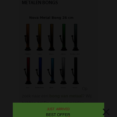
METALEN BONGS
Op
zoek naar een
bong van metaal
? Wij
hebben ze! De oldschool metalen
×
bongs in 10 verschillende kleuren.