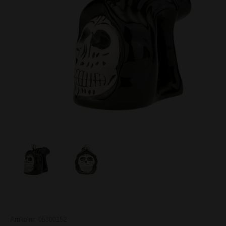
Artikelnr: 05300152