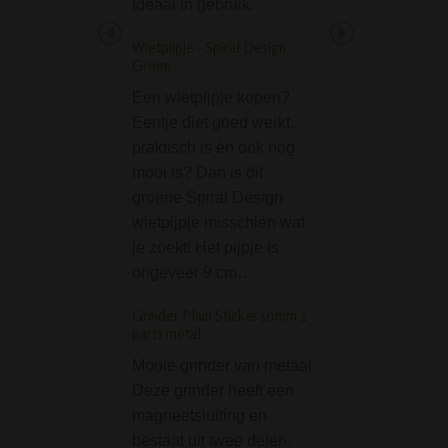
Ideaal in gebruik.
bijzonder ontwerpt
dat je bong opvalt
Wietpijpje - Spiral Design -
dit dé bong die j
Groen
ActiTube Activated 
Een wietpijpje kopen?
Filters - 40 stuks
Eentje diet goed werkt,
praktisch is én ook nog
De ActiTube Acti
mooi is? Dan is dit
Carbon Filters zij
groene Spiral Design
beste actieve koo
wietpijpje misschien wat
herbruikbare filter
je zoekt! Het pijpje is
de markt, die in ee
ongeveer 9 cm…
pijp of bongadapte
gebruiken zijn. 
Grinder Plain Sticker 50mm 2
rook door een acti
parts metal
koolfilter…
Mooie grinder van metaal.
Hemp Green Acrylic
Deze grinder heeft een
cm
magneetsluiting en
bestaat uit twee delen.
De Hemp Green A