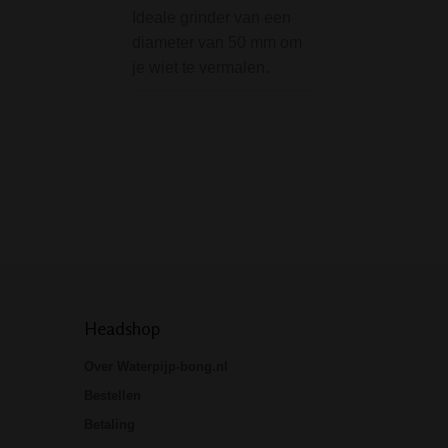
Ideale grinder van een
bong 34 cm is een
diameter van 50 mm om
bong in gebruik. 
je wiet te vermalen.
lengte van rond 
wordt doorgaans 
fijne bongmaat er
Deze bong is 34
Headshop
Over Waterpijp-bong.nl
Bestellen
Betaling