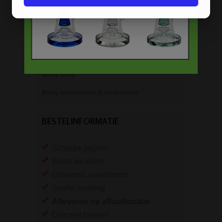
Keramische bongs
Pure Glass bongs
Speciale bongs
Bong gift sets
Bong shop
Bong accessoires & onderdelen
BESTELINFORMATIE
Scherpe prijzen
Beste kwaliteit
Groeiend assortiment
Snelle levering
Afleveren op afhaallocatie
Discreet betalen