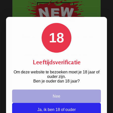
BONGS
Acryl bongs
18
Bong schoonmaken
Glazen bongs
Precooler Ashcatcher bongs
Bamboe bongs
Leeftijdsverificatie
Freezable bongs
Om deze website te bezoeken moet je 18 jaar of
ouder zijn.
Ice bongs
Ben je ouder dan 18 jaar?
Olie bongs & bubblers
Nee
Percolator bongs
Metalen bongs
Ja, ik ben 18 of ouder