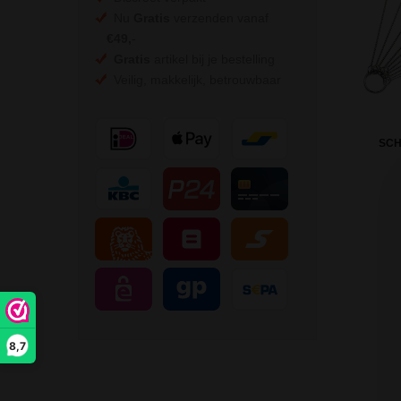
Nu
Gratis
verzenden vanaf
€49,
-
Gratis
artikel bij je bestelling
Veilig, makkelijk, betrouwbaar
SC
8,7