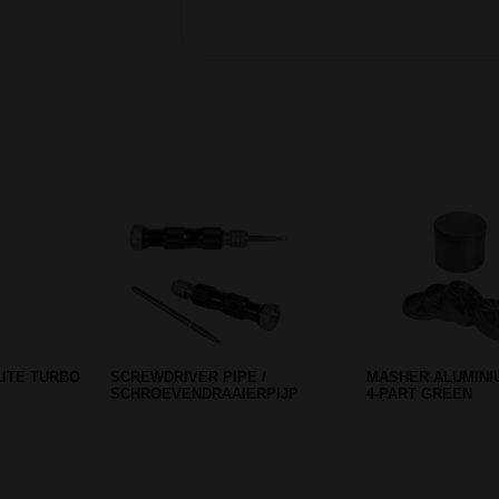
Prev
Next
WEED BRO
G-ROLLZ COLOSSAL DREAM
HYPER TORCH FL
ROLLING TRAY SMALL
AANSTEKER