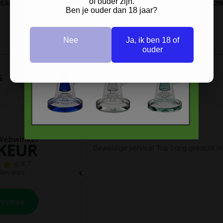
of ouder zijn.
EANER - CLEANING POWDER -
TIGHTPAC VACUUM CONTAINER 0,29
Ben je ouder dan 18 jaar?
100G
CLEAR-ZWART
Nee
Ja, ik ben 18 of
ouder
s