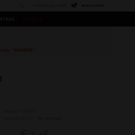
0 ARTIKEL(EN) -
€ 0,00
MIJN ACCOUNT
XTRAS
# SALE #
gscode: "VAKANTIE".
m
Artikelnr: 4123030
Voorraadindicatie:
Op voorraad
€ 2,48