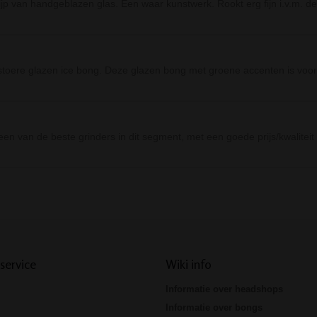
jp van handgeblazen glas. Een waar kunstwerk. Rookt erg fijn i.v.m. d
toere glazen ice bong. Deze glazen bong met groene accenten is voo
n van de beste grinders in dit segment, met een goede prijs/kwalitei
Prev
Next
service
Wiki info
Informatie over headshops
Informatie over bongs