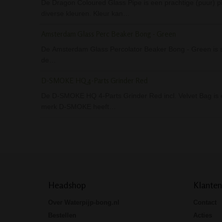
De Dragon Coloured Glass Pipe is een prachtige (puur) pi
diverse kleuren. Kleur kan…
Amsterdam Glass Perc Beaker Bong - Green
De Amsterdam Glass Percolator Beaker Bong - Green is s
de…
D-SMOKE HQ 4-Parts Grinder Red
De D-SMOKE HQ 4-Parts Grinder Red incl. Velvet Bag is ee
merk D-SMOKE heeft…
Headshop
Klanten
Over Waterpijp-bong.nl
Contact
Bestellen
Acties