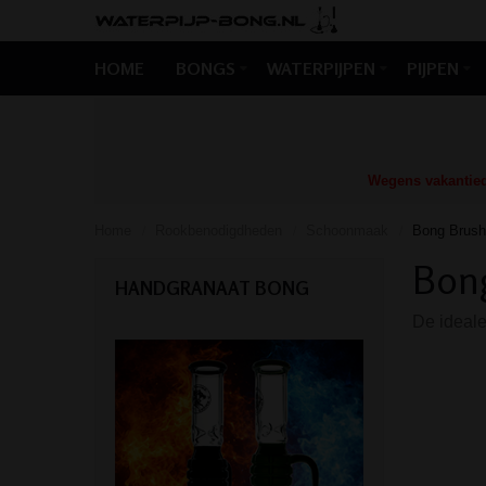
HOME
BONGS
WATERPIJPEN
PIJPEN
Wegens vakantiedr
Home
Rookbenodigdheden
Schoonmaak
Bong Brush
/
/
/
Bong
HANDGRANAAT BONG
De ideale