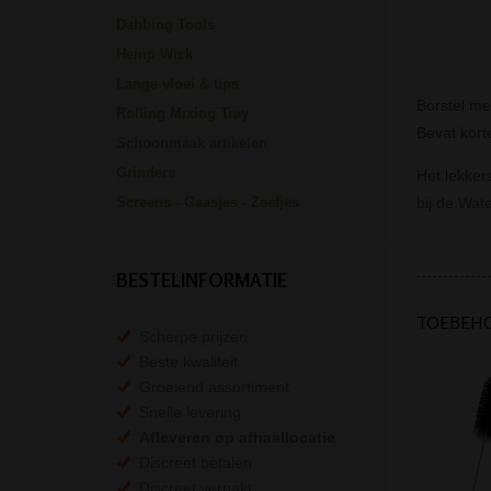
Dabbing Tools
Hemp Wick
Lange vloei & tips
Borstel me
Rolling Mixing Tray
Bevat kort
Schoonmaak artikelen
Grinders
Het lekker
bij de Wate
Screens - Gaasjes - Zeefjes
BESTELINFORMATIE
TOEBEH
Scherpe prijzen
Beste kwaliteit
Groeiend assortiment
Snelle levering
Afleveren op afhaallocatie
Discreet betalen
Discreet verpakt