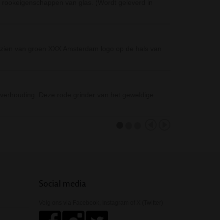
e rookeigenschappen van glas. (Wordt geleverd in
Clipper Classic
en zijn ideaal…
YingYang Grinder
rzien van groen XXX Amsterdam logo op de hals van
De metalen 3-de
30…
Glazen Base Pij
t verhouding. Deze rode grinder van het geweldige
Dit pijpje van 
Social media
Volg ons via Facebook, Instagram of X (Twitter)