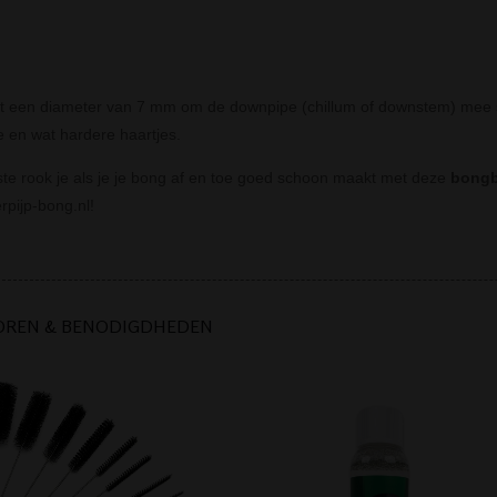
t een diameter van 7 mm om de downpipe (chillum of downstem) mee s
e en wat hardere haartjes.
ste rook je als je je bong af en toe goed schoon maakt met deze
bongb
rpijp-bong.nl!
OREN & BENODIGDHEDEN