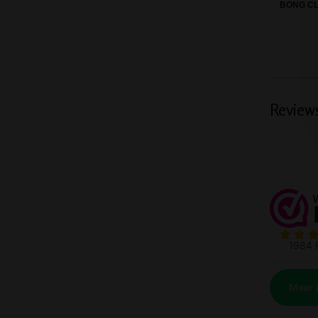
BONG CL
Review