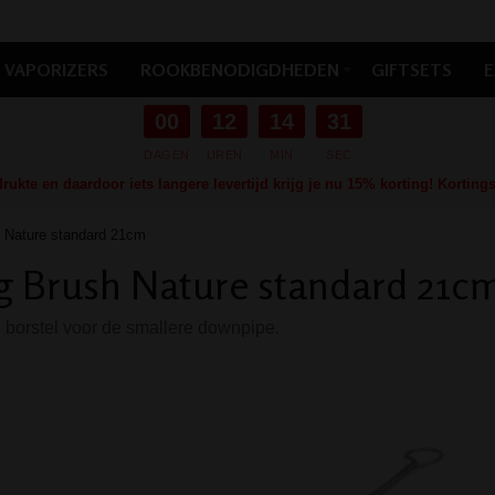
VAPORIZERS
ROOKBENODIGDHEDEN
GIFTSETS
E
00
12
14
30
DAGEN
UREN
MIN
SEC
ukte en daardoor iets langere levertijd krijg je nu 15% korting! Kortin
 Nature standard 21cm
 Brush Nature standard 21c
 borstel voor de smallere downpipe.