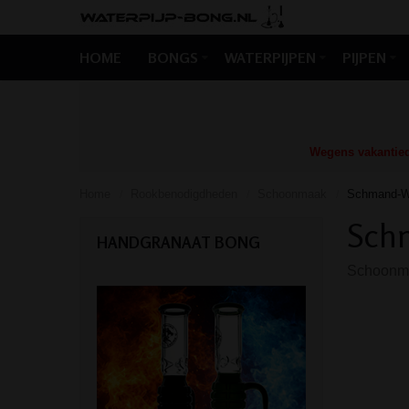
HOME
BONGS
WATERPIJPEN
PIJPEN
Wegens vakantiedr
Home
Rookbenodigdheden
Schoonmaak
Schmand-We
/
/
/
Sch
HANDGRANAAT BONG
Schoonma