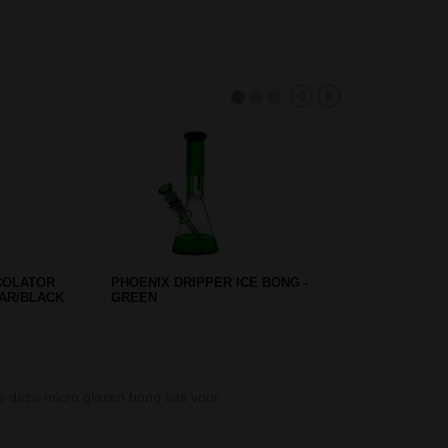
UTEN ZWART
ACRYL PEACE BONG BLACK 32
CM
Nova Metal Bon
is deze micro glazen bong iets voor…
Op zoek naar e
en…