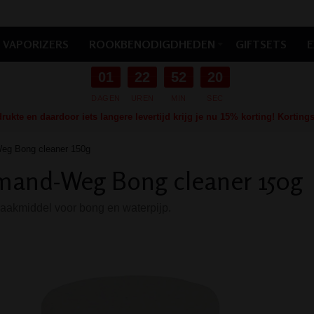
VAPORIZERS
ROOKBENODIGDHEDEN
GIFTSETS
E
01
22
52
19
DAGEN
UREN
MIN
SEC
ukte en daardoor iets langere levertijd krijg je nu 15% korting! Kortin
g Bong cleaner 150g
mand-Weg Bong cleaner 150g
akmiddel voor bong en waterpijp.