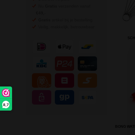
Nu
Gratis
verzenden vanaf
€49,
-
Gratis
artikel bij je bestelling
Veilig, makkelijk, betrouwbaar
SC
8,7
BONG WAT