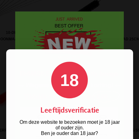
10-DELIGE SET
HOONMAAKBORSTELTJES
BONG BRUSH NATURE BROAD 25C
18
Leeftijdsverificatie
Om deze website te bezoeken moet je 18 jaar
of ouder zijn.
ERPIJP BRUSH STAINLESS 30CM
BONG WATERPIJP BRUSH STAINLESS 5
Ben je ouder dan 18 jaar?