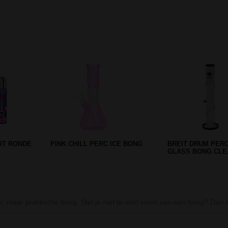
Prev
Next
GEN 40 CM
SHISHA AL MALIK MISSOUR
PIPE PANTI - HO
GOLD 50 CM
PIJPJE
, maar praktische bong. Stel je niet te veel eisen aan een bong? Dan 