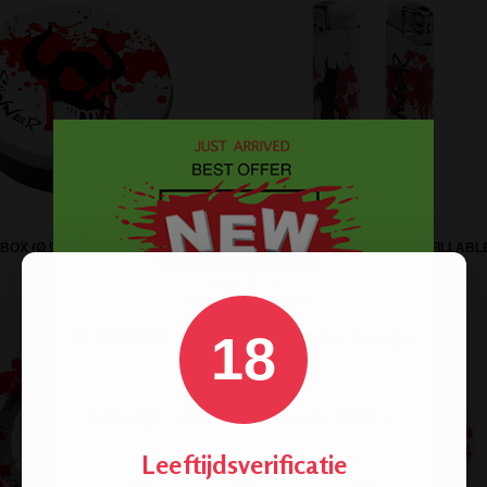
BOX (Ø 9 CM) SINNER SKULL
LIGHTER SINNER DEVIL - REFILLABL
18
Leeftijdsverificatie