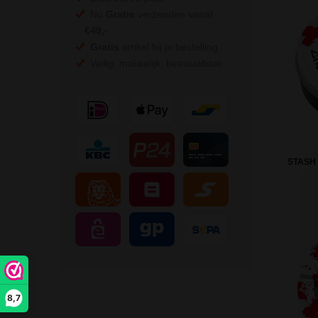
Nu
Gratis
verzenden vanaf
€49,
-
Gratis
artikel bij je bestelling
Veilig, makkelijk, betrouwbaar
STASH 
8,7