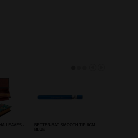
R HAZE -
ROLLING TRAY COMPARTMENT
COLOURED HEMP LEAF