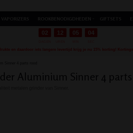
VAPORIZERS
ROOKBENODIGDHEDEN
GIFTSETS
E
02
12
05
02
DAGEN
UREN
MIN
SEC
ukte en daardoor iets langere levertijd krijg je nu 15% korting! Kortin
um Sinner 4 parts rood
der Aluminium Sinner 4 parts
iteit metalen grinder van Sinner.