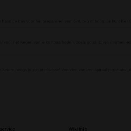
ndige tray voor het prepareren van joint, pijp of bong. Je kunt hier fi
 voor het wegen van je kostbaarheden, zoals goud, zilver, munten, ede
tere bongs in zijn prijsklasse! Voorzien van een spiraal percolator, d
Prev
Next
service
Wiki info