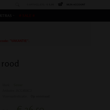
0 ARTIKEL(EN) -
€ 0,00
MIJN ACCOUNT
XTRAS
# SALE #
gscode: "VAKANTIE".
 rood
Merk:
Sinner
Artikelnr: ACC459C3
Voorraadindicatie:
Op voorraad
€ 26,50