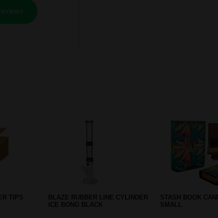
Prev
Next
CM) MISSES
TRIBAL TATTOO GLASS BONG
STASH BOOK DONE
LARGE 60 CM
SMALL