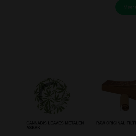
PIECEMAKER SILICONE DAB
STASH BOX (8 X 11 
CONTAINER - CAMO
RED