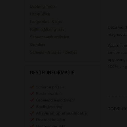
Dabbing Tools
Hemp Wick
Lange vloei & tips
Deze vierd
Rolling Mixing Tray
magneetslu
Schoonmaak artikelen
Grinders
Waarom een
tanden naa
Screens - Gaasjes - Zeefjes
opgevangen
100%, er g
BESTELINFORMATIE
Scherpe prijzen
Beste kwaliteit
Groeiend assortiment
Snelle levering
TOEBEH
Afleveren op afhaallocatie
Discreet betalen
Discreet verpakt