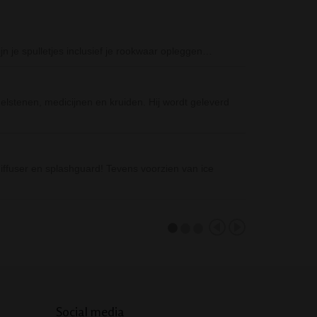
Dragon Coloure
jn je spulletjes inclusief je rookwaar opleggen…
De Dragon Colou
diverse kleure
Black Leaf Hem
lstenen, medicijnen en kruiden. Hij wordt geleverd
De Black Leaf 
lekker direct, t
D-SMOKE Atmosp
iffuser en splashguard! Tevens voorzien van ice
De D-SMOKE Atm
waarvan dit mo
Social media