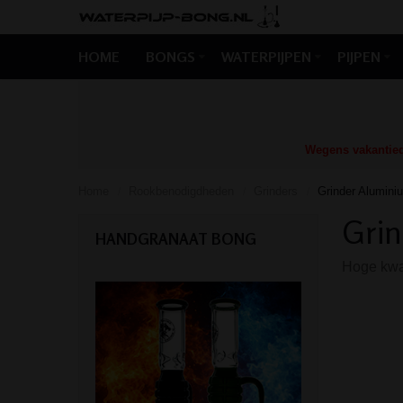
HOME
BONGS
WATERPIJPEN
PIJPEN
Wegens vakantiedr
Home
Rookbenodigdheden
Grinders
Grinder Alumini
/
/
/
Grin
HANDGRANAAT BONG
Hoge kwal