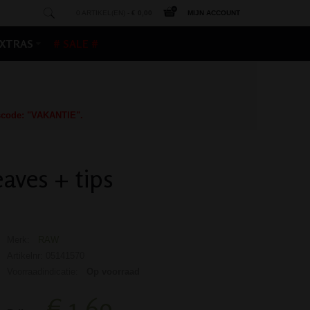
0 ARTIKEL(EN) -
€ 0,00
MIJN ACCOUNT
XTRAS
# SALE #
gscode: "VAKANTIE".
aves + tips
Merk:
RAW
Artikelnr: 05141570
Voorraadindicatie:
Op voorraad
€ 1,69