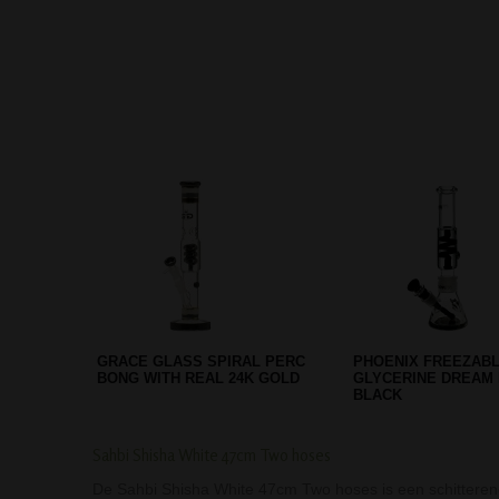
MAMAJAH MONK PIPE 14 CM
LAS VEGAS DIGITA
WEEGSCHAAL 100G -
Sahbi Shisha White 47cm Two hoses
De Sahbi Shisha White 47cm Two hoses is een schitterende 