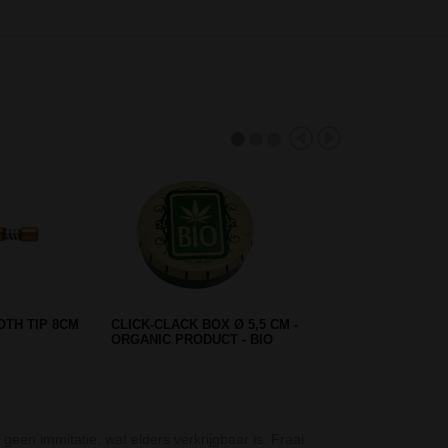
THUG LIFE OG SERIES V2
STELTJES
SPIRAL PERCOLATOR BONG
GREE…
Bio Hazard Mini
een immitatie, wat elders verkrijgbaar is. Fraai
De Bio Hazard 