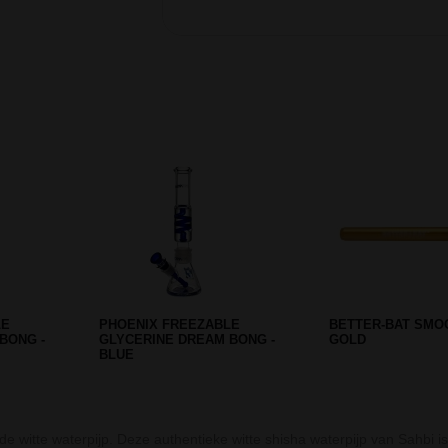
Prev
Next
LE
MUSHROOM BOLT GLASS BONG
10-DELIGE SET
 0.01G
- 26 CM
SCHOONMAAKBOR
witte waterpijp. Deze authentieke witte shisha waterpijp van Sahbi is g