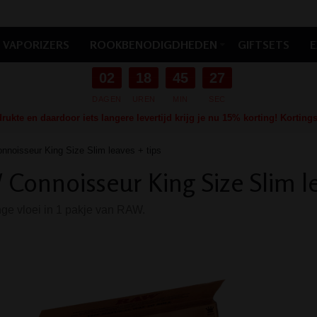
VAPORIZERS
ROOKBENODIGDHEDEN
GIFTSETS
E
02
18
45
26
DAGEN
UREN
MIN
SEC
ukte en daardoor iets langere levertijd krijg je nu 15% korting! Kortin
noisseur King Size Slim leaves + tips
Connoisseur King Size Slim le
nge vloei in 1 pakje van RAW.