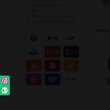
Nu
Gratis
verzenden vanaf
€49,
-
Gratis
artikel bij je bestelling
Veilig, makkelijk, betrouwbaar
RAW CRED
8,7