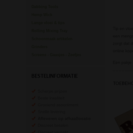
Dabbing Tools
Hemp Wick
Lange vloei & tips
Tip en vlo
Rolling Mixing Tray
een mengse
Schoonmaak artikelen
zorgt dat 
Grinders
online kop
Screens - Gaasjes - Zeefjes
Een pakje b
BESTELINFORMATIE
TOEBEH
Scherpe prijzen
Beste kwaliteit
Groeiend assortiment
Snelle levering
Afleveren op afhaallocatie
Discreet betalen
Discreet verpakt