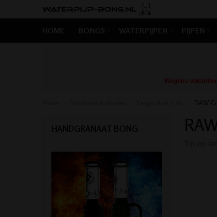
HOME
BONGS
WATERPIJPEN
PIJPEN
Wegens vakantiedr
Home
Rookbenodigdheden
Lange vloei & tip
RAW Con
/
/
/
RAW 
HANDGRANAAT BONG
Tip en la