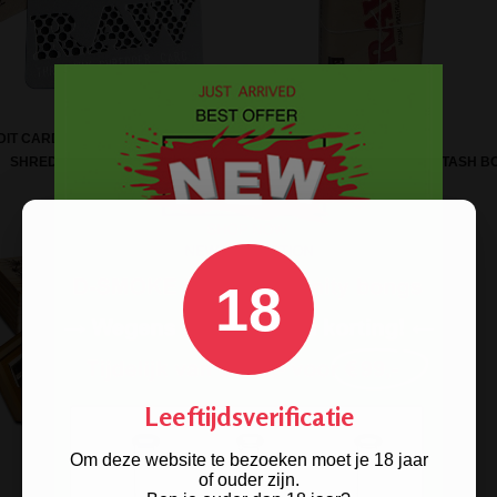
IT CARD GRINDER - TREE-WAY
SHREDDER CARD
RAW SLIDE TOP TIN - STORE STASH B
18
Leeftijdsverificatie
Om deze website te bezoeken moet je 18 jaar
of ouder zijn.