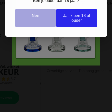
Ben je ouder dan 18 jaar?
EAF STASH BOX MEDIUM HOUT
HOUTEN GRINDER PLAIN 5CM BRUI
Nee
Ja, ik ben 18 of
ouder
s