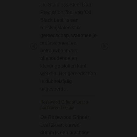
De Stainless Steel Dab
De Greengo
Precission Tool van 'Oil
Elektronische Aa
Black Leaf' is een
is een simpele aa
roestvrijstalen stuk
eentje die je altij
gereedschap, waarmee je
moet hebben.
professioneel en
D-SMOKE Ring of In
betrouwbaar met
Bong - Blue
oliehoudende en
Op zoek naar ee
kleverige stoffen kunt
die niet alleen in
werken. Het gereedschap
maakt met zijn lo
is dubbelzijdig
maar ook met zijn
uitgevoerd…
prestaties? De
Rosewood Grinder Leaf 2-
blauwe Ring of In
part carved 40mm
Bong van D-SMO
De Rosewood Grinder
een meesterwerk
Leaf 2-part carved
glasblazerskuns
40mm is een prachtige