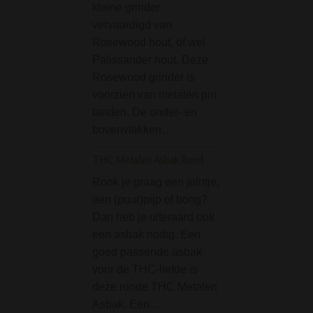
Clipper Metal Refill
kleine grinder
Lighter Black in Gift
vervaardigd van
De Clipper Metal
Rosewood hout, of wel
Refillable Lighter
Palissander hout. Deze
Gradient in Gift B
Rosewood grinder is
een mooie zwarte
voorzien van metalen pin
aansteker van me
tanden. De onder- en
dan wordt gelever
bovenvlakken…
mooie geschenkd
THC Metalen Asbak Rond
Zoals we van Cli
gewend zijn, is…
Rook je graag een jointje,
een (puur)pijp of bong?
Dan heb je uiteraard ook
een asbak nodig. Een
goed passende asbak
voor de THC-liefde is
deze ronde THC Metalen
Asbak. Een…