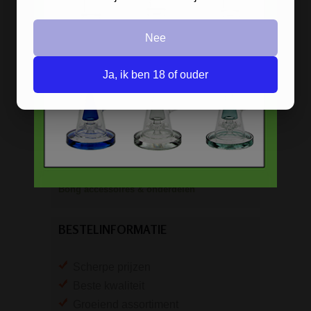
Percolator bongs
Nee
Metalen bongs
Keramische bongs
Ja, ik ben 18 of ouder
Pure Glass bongs
Speciale bongs
Bong gift sets
Bong shop
Bong accessoires & onderdelen
BESTELINFORMATIE
Scherpe prijzen
Beste kwaliteit
Groeiend assortiment