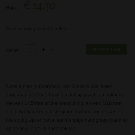
€ 14,50
Prijs:
Stel een vraag over dit artikel
BESTELLEN
Aantal:
Deze amber (umber) bowl van Grace Glass is een
zogenaamde
2 in 1 bowl
, omdat hij zowel compatibel is
met een
14.5 mm
socket aansluiting, als een
18.8 mm
.
De bowl bevat een vaste
glass screen
, zodat gaasjes
niet nodig zijn en bevat een handige handgreep (handle)
op de bowl op te kunnen pakken.