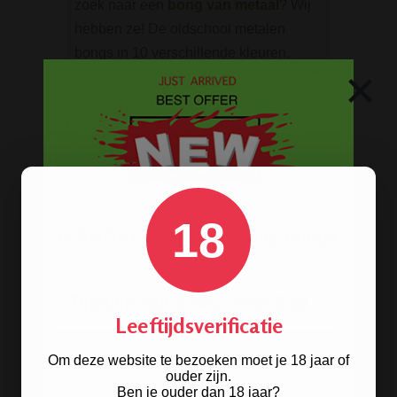
zoek naar een
bong van metaal
? Wij
hebben ze! De oldschool metalen
bongs in 10 verschillende kleuren.
×
BONGS
Acryl bongs
Bong schoonmaken
18
Glazen bongs
Precooler Ashcatcher bongs
Bamboe bongs
Leeftijdsverificatie
Freezable bongs
Ice bongs
Om deze website te bezoeken moet je 18 jaar of
ouder zijn.
Olie bongs & bubblers
Ben je ouder dan 18 jaar?