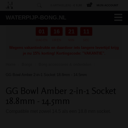
0 ARTIKEL(EN) -
€ 0,00
MIJN ACCOUNT
WATERPIJP-BONG.NL
01
16
21
10
DAGEN
UREN
MIN
SEC
Wegens vakantiedrukte en daardoor iets langere levertijd krijg
je nu 15% korting! Kortingscode: "VAKANTIE".
Home
Bongs
Bong accessoires & onderdelen
/
/
/
GG Bowl Amber 2-in-1 Socket 18.8mm - 14.5mm
GG Bowl Amber 2-in-1 Socket
18.8mm - 14.5mm
Compatible met zowel 14.5 als een 18.8 mm socket.