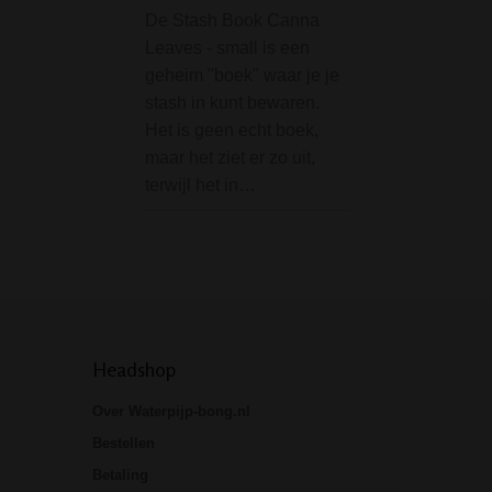
De D-SMOKE Gr
De Stash Book Canna
Heart Bong is ee
Leaves - small is een
prachtig mooie g
geheim "boek" waar je je
compacte bong in
stash in kunt bewaren.
vorm van een hart
Het is geen echt boek,
unieke design is 
maar het ziet er zo uit,
geliefd bij de vro
terwijl het in…
bong roker. De
gemiddelde…
Headshop
Over Waterpijp-bong.nl
Bestellen
Betaling