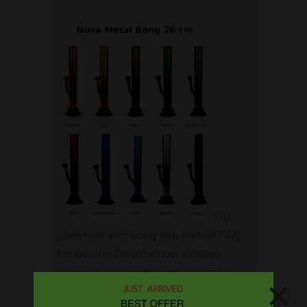
Op
zoek naar een
bong van metaal
? Wij
hebben ze! De oldschool metalen
bongs in 10 verschillende kleuren.
×