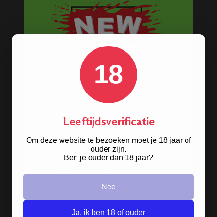
BONGS
Acryl bongs
Bong schoonmaken
18
Glazen bongs
Precooler Ashcatcher bongs
Bamboe bongs
Leeftijdsverificatie
Freezable bongs
Ice bongs
Om deze website te bezoeken moet je 18 jaar of
ouder zijn.
Olie bongs & bubblers
Ben je ouder dan 18 jaar?
Percolator bongs
Nee
Metalen bongs
Keramische bongs
Ja, ik ben 18 of ouder