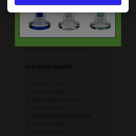
Pure Glass bongs
Speciale bongs
Bong gift sets
Bong shop
Bong accessoires & onderdelen
BESTELINFORMATIE
Scherpe prijzen
Beste kwaliteit
Groeiend assortiment
Snelle levering
Afleveren op afhaallocatie
Discreet betalen
Discreet verpakt