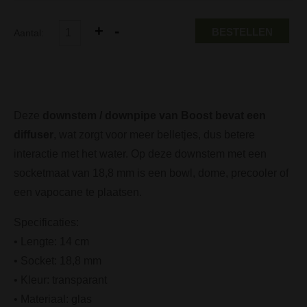
BESTELLEN
Aantal:
Deze
downstem / downpipe van Boost bevat een
diffuser
, wat zorgt voor meer belletjes, dus betere
interactie met het water. Op deze downstem met een
socketmaat van 18,8 mm is een bowl, dome, precooler of
een vapocane te plaatsen.
Specificaties:
• Lengte: 14 cm
• Socket: 18,8 mm
• Kleur: transparant
• Materiaal: glas