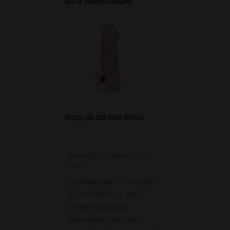
40CM TRANSPARANT
ROZE DILDO MINI BONG
Waterpijp 2 Slangen 40 cm
Screen Queen pijp m
Parels
Filter adapter - Roz
De Waterpijp 2 Slangen
De 'Screen Queen'
40 cm Parels is een
bevat een kleine 
unieke waterpijp.
Queen' pijp van '
Opvallend aan deze
Leaf' gemaakt va