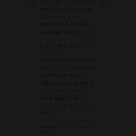
waterpijp zijn uiteraard de
aluminium, een g
paarse parels waarmee
filteradapter met 
deze waterpijp is
koolfilters en 10 
gedoceerd. Een mooie
koolfilters. De
waterpijp van 40 cm…
filteradapter kan
Glassic Glas IJs Bong 30 cm
PieceMaker Silicon
transparant
Container - Ghini Gr
De Glassic Glas IJs Bong
Cool en praktisch
heeft een zeer goede prijs
siliconen potje / 
kwaliteit verhouding.
het Amerikaanse
Zulke kwaliteit, en niet te
PieceMaker voor 
vergeten een ware ice
wat plakkerig en
bong, tegen zo een
harsachtig is. En 
scherpe prijs. Dat maakt
wat er verder in p
het…
Ideaal voor bij h
Stash Book Canna Leaves -
D-SMOKE Green He
small