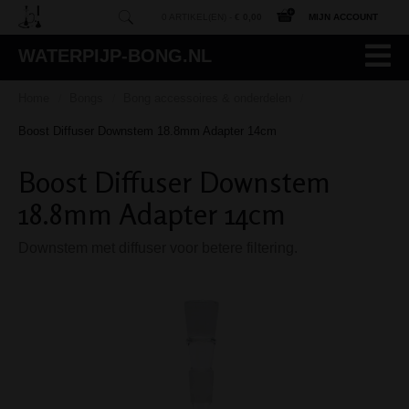
0 ARTIKEL(EN) -
€ 0,00
MIJN ACCOUNT
WATERPIJP-BONG.NL
Home
Bongs
Bong accessoires & onderdelen
/
/
/
Boost Diffuser Downstem 18.8mm Adapter 14cm
Boost Diffuser Downstem
18.8mm Adapter 14cm
Downstem met diffuser voor betere filtering.