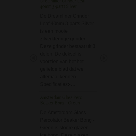
Dreamliner Grinder Leaf
D-SMOKE Mental Hi
40mm 3-parts Silver
Bubbler
De Dreamliner Grinder
De D-SMOKE Men
Leaf 40mm 3-parts Silver
High Blue Bubbler
is een mooie
uitstek een bong
zilverkleurige grinder.
waarmee je een 
Deze grinder bestaat uit 3
high kunt bereike
delen. De deksel is
What's in the nam
voorzien van het het
je zeggen. De 'Me
geliefde blad dat we
High' serie van D
allemaal kennen.
SMOKE bevat…
Specificaties:•…
D-SMOKE Pink Hear
Amsterdam Glass Perc
De D-SMOKE Pin
Beaker Bong - Green
Bong is een prach
De Amsterdam Glass
mooie roze comp
Percolator Beaker Bong -
bong, in de vorm
Green is stoere glazen
hart. Dit unieke d
ice bong. Deze glazen