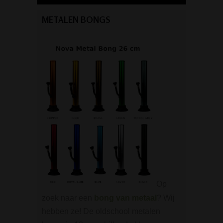
METALEN BONGS
Op
zoek naar een
bong van metaal
? Wij
hebben ze! De oldschool metalen