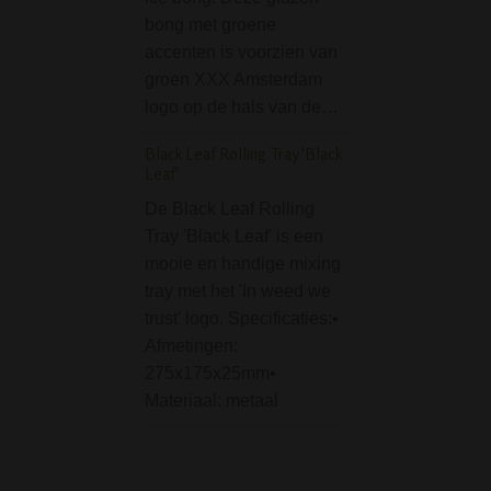
vooral geliefd bij 
bong met groene
vrouwelijke bong 
accenten is voorzien van
De gemiddelde…
groen XXX Amsterdam
Smoking Red King S
logo op de hals van de…
Vloei
Black Leaf Rolling Tray 'Black
De Smoking Red 
Leaf'
Size is een brede
De Black Leaf Rolling
van Smoking die j
Tray 'Black Leaf' is een
meeste coffeesho
mooie en handige mixing
kopen, maar uiter
tray met het 'In weed we
ook gewoon eenv
trust' logo. Specificaties:•
online te bestellen
Afmetingen:
Waterpijp-bong.nl
275x175x25mm•
deze extra…
Materiaal: metaal