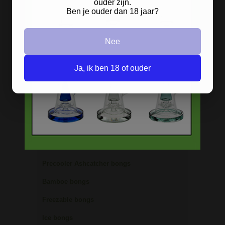
ouder zijn.
Ben je ouder dan 18 jaar?
Stoere
handgranaat bong
Nee
verkrijgbaar in het zwart en groen.
Ja, ik ben 18 of ouder
BONGS
Acryl bongs
Bong schoonmaken
Glazen bongs
Precooler Ashcatcher bongs
Bamboe bongs
Freezable bongs
Ice bongs