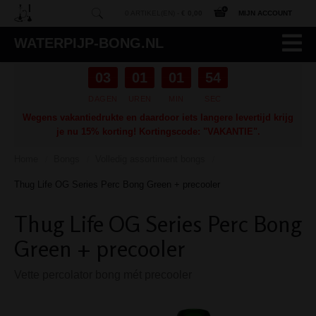
0 ARTIKEL(EN) -
€ 0,00
MIJN ACCOUNT
WATERPIJP-BONG.NL
03
01
01
53
DAGEN
UREN
MIN
SEC
Wegens vakantiedrukte en daardoor iets langere levertijd krijg
je nu 15% korting! Kortingscode: "VAKANTIE".
Home
Bongs
Volledig assortiment bongs
/
/
/
Thug Life OG Series Perc Bong Green + precooler
Thug Life OG Series Perc Bong
Green + precooler
Vette percolator bong mét precooler