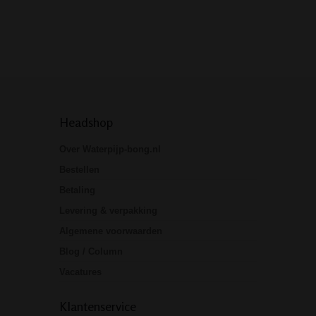
premium merk D
is echt…
Headshop
Over Waterpijp-bong.nl
Bestellen
Betaling
Levering & verpakking
Algemene voorwaarden
Blog / Column
Vacatures
Klantenservice