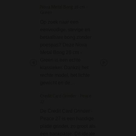
Nova Metal Bong 26 cm -
Stash Box (Ø 9 cm) 
Green
Blaster
Op zoek naar een
De Stash Box (Ø 
eenvoudige, stevige en
Brain Blaster is e
betaalbare bong zonder
handige alumini
poespas? Deze Nova
doosje voor wiet, 
Metal Bong 26 cm -
kruiden en andere
Green is een echte
Dit doosje is voo
klassieker. Dankzij het
een mooie Danger
rechte model, het lichte
Blaster print.
gewicht en de…
Specificaties:• Di
9…
Credit Card Grinder - Peace
27
Black Leaf Rolling T
'Mushroom'
De Credit Card Grinder -
Peace 27 is een handige
De Black Leaf Rol
platte grinder, zo groot als
Tray 'Mushroom' i
een bankpasje. Dit ideale
mooie en handige