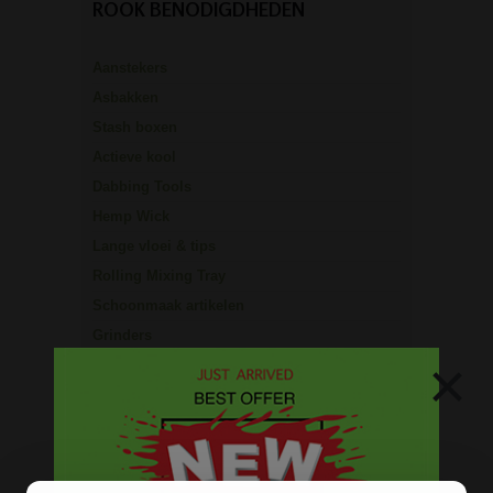
ROOK BENODIGDHEDEN
Aanstekers
Asbakken
Stash boxen
Actieve kool
Dabbing Tools
Hemp Wick
Lange vloei & tips
Rolling Mixing Tray
Schoonmaak artikelen
Grinders
×
Screens - Gaasjes - Zeefjes
BESTELINFORMATIE
Scherpe prijzen