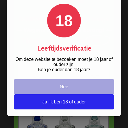
Beste kwaliteit
Groeiend assortiment
18
Snelle levering
Afleveren op afhaallocatie
Discreet betalen
Discreet verpakt
Leeftijdsverificatie
Nu
Gratis
verzenden vanaf
€49,
-
Om deze website te bezoeken moet je 18 jaar of
Gratis
artikel bij je bestelling
ouder zijn.
Veilig, makkelijk, betrouwbaar
Ben je ouder dan 18 jaar?
Nee
Ja, ik ben 18 of ouder