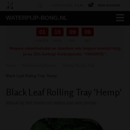
0 ARTIKEL(EN) -
€ 0,00
MIJN ACCOUNT
WATERPIJP-BONG.NL
01
10
09
05
DAGEN
UREN
MIN
SEC
Wegens vakantiedrukte en daardoor iets langere levertijd krijg
je nu 15% korting! Kortingscode: "VAKANTIE".
Home
Rookbenodigdheden
Rolling Mixing Tray
/
/
/
Black Leaf Rolling Tray 'Hemp'
Black Leaf Rolling Tray 'Hemp'
Ideaal bij het mixen en rollen van een jointje.