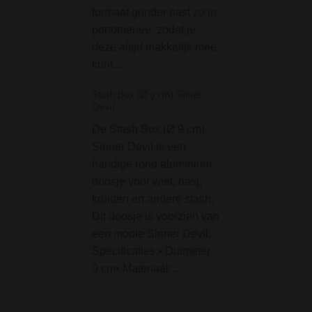
formaat grinder past zo in
tray, ideaal bij he
portomenee, zodat je
van een bong of v
deze altijd makkelijk mee
rollen van een dik
kunt…
Specificaties:•
Afmetingen:
Stash Box (Ø 9 cm) Sinner
275x175x25mm•
Devil
Materiaal:…
De Stash Box (Ø 9 cm)
D-SMOKE Massive T
Sinner Devil is een
Honeycomb Bong - 
handige rond aluminium
doosje voor wiet, hasj,
Wauw, wat een b
kruiden en andere stash.
bong! De D-SMO
Dit doosje is voorzien van
Massive Triple
een mooie Sinner Devil.
Honeycomb Bong 
Specificaties:• Diameter:
is echt een zwaar
9 cm• Materiaal:…
bong. Letterlijk en
figuurlijk! Deze
"Massive" bong v