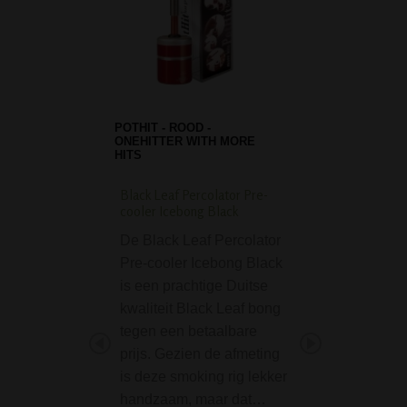
POTHIT - ROOD -
ONEHITTER WITH MORE
HITS
Black Leaf Percolator Pre-
Black Leaf Curve Cl
cooler Icebong Black
Bubbler
De Black Leaf Percolator
De Black Leaf Cu
Pre-cooler Icebong Black
Clearflow Bubbler
is een prachtige Duitse
compacte glazen 
kwaliteit Black Leaf bong
van Black Leaf en
tegen een betaalbare
een opvallend g
prijs. Gezien de afmeting
mondstuk en een 
is deze smoking rig lekker
stabiele voet. Doo
handzaam, maar dat…
handzame formaa