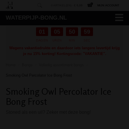
0 ARTIKEL(EN) -
€ 0,00
MIJN ACCOUNT
WATERPIJP-BONG.NL
01
05
50
58
DAGEN
UREN
MIN
SEC
Wegens vakantiedrukte en daardoor iets langere levertijd krijg
je nu 15% korting! Kortingscode: "VAKANTIE".
Home
Bongs
Volledig assortiment bongs
/
/
/
Smoking Owl Percolator Ice Bong Frost
Smoking Owl Percolator Ice
Bong Frost
Stoned als een uil? Zeker met deze bong!