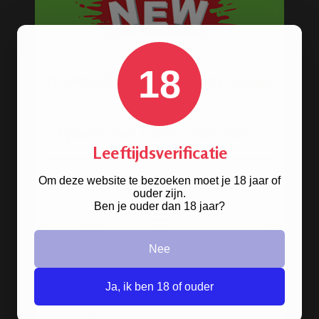
18
Leeftijdsverificatie
Om deze website te bezoeken moet je 18 jaar of
ouder zijn.
Stoere
handgranaat bong
Ben je ouder dan 18 jaar?
verkrijgbaar in het zwart en groen.
Nee
BONGS
Ja, ik ben 18 of ouder
Acryl bongs