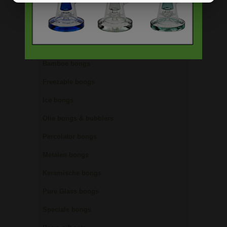
Bong schoonmaken
Glazen bongs
Precooler Ashcatcher bongs
Bamboe bongs
Freezable bongs
Ice bongs
Olie bongs & bubblers
Percolator bongs
Metalen bongs
Keramische bongs
Pure Glass bongs
Speciale bongs