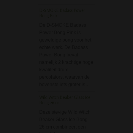
D-SMOKE Badass Power
Drupal Acryl Bong 5
Bong Pink
geel/paars
De D-SMOKE Badass
De Drupal acryl b
Power Bong Pink is
met een lengte v
geweldige bong voor het
vrij groot. Het bre
echte werk. De Badass
mondstuk zet lek
Power Bong bevat
tegen de mond. Id
namelijk 2 krachtige hoge
het grote waterres
kwaliteit drum
Specificaties:• H
percolators, waarvan de
cm• Diameter: 5
bovenste iets groter is…
D-SMOKE Ring of In
Bong - Blue
Wild Witch Beaker Glass Ice
Bong 26 cm
Op zoek naar ee
Deze stevige Wild Witch
die niet alleen in
Beaker Glass Ice Bong
maakt met zijn lo
26 cm combineert een
maar ook met zijn