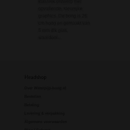
klassiek ontwerp met
prestaties? De
opvallende, kleurrijke
blauwe Ring of In
graphics. De bong is 26
Bong van D-SMO
cm hoog en gemaakt van
een meesterwerk
5 mm dik glas,
glasblazerskuns
waardoor…
Headshop
Over Waterpijp-bong.nl
Bestellen
Betaling
Levering & verpakking
Algemene voorwaarden