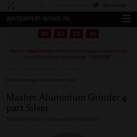
0 ARTIKEL(EN) -
€ 0,00
MIJN ACCOUNT
WATERPIJP-BONG.NL
00
12
19
43
DAGEN
UREN
MIN
SEC
Wegens vakantiedrukte en daardoor iets langere levertijd krijg
je nu 15% korting! Kortingscode: "VAKANTIE".
Home
Rookbenodigdheden
Grinders
/
/
/
Masher Aluminium Grinder 4-part Silver
Masher Aluminium Grinder 4-
part Silver
Tandloze grinder: indrukwekkend resultaat!