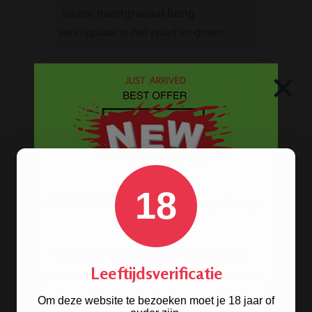
Stoere
handgranaat bong
verkrijgbaar in het zwart en groen.
×
ROOK BENODIGDHEDEN
Aanstekers
Asbakken
Stash boxen
Actieve kool
Dabbing Tools
18
Hemp Wick
Lange vloei & tips
Rolling Mixing Tray
Schoonmaak artikelen
Leeftijdsverificatie
Grinders
Om deze website te bezoeken moet je 18 jaar of
Screens - Gaasjes - Zeefjes