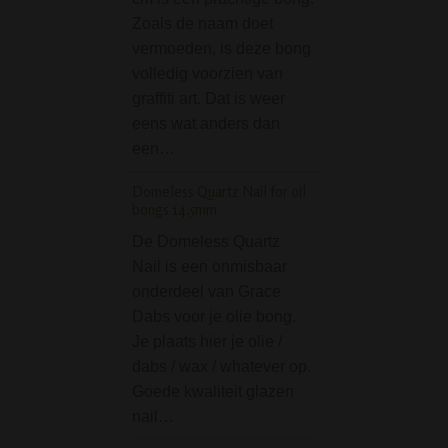
De Kamasutra Str
Zoals de naam doet
Bong 42 cm is ee
vermoeden, is deze bong
en fijne bong om t
volledig voorzien van
Een bong met een
graffiti art. Dat is weer
lengte van 42 cm.
eens wat anders dan
Wellicht dat deze
een…
met zijn kamasut
Domeless Quartz Nail for oil
bongs 14.5mm
Stash Box (8 x 11 cm
Red
De Domeless Quartz
De Stash Box (8 
Nail is een onmisbaar
Misses Red is ee
onderdeel van Grace
handige alumini
Dabs voor je olie bong.
doosje voor wiet,
Je plaats hier je olie /
sigaretten, jointje
dabs / wax / whatever op.
kruiden en andere
Goede kwaliteit glazen
Dit doosje is voo
nail…
een mooi Misses