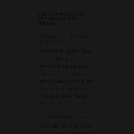
CLICK-CLACK BOX Ø 5,5
CM - ORGANIC - ECO
FRIENDLY
Phoenix Spiral Triple Freeze
MamaJah Weed Ice 
Bong - Green
cm
De Phoenix Spiral Triple
De MamaJah Wee
Freeze Bong - Green is
Bong 32 cm is w
een opvallende glazen
een top bong van
bong voor wie houdt van
kunstenaar Mama
extra koele, zachte hijsen.
Gemaakt van rod
Dankzij het unieke Triple
Spaanse klei is d
Freeze systeem bevat
keramieke bong 
deze bong…
geweldige waterp
een natuurlijke 
Graffiti Acryl Bong 30 cm
Kamasutra Straight 
De Graffiti Acryl Bong 30
cm
cm is een prachtige bong.