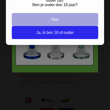
ouder zijn.
Ben je ouder dan 18 jaar?
BESTELINFORMATIE
Nee
Scherpe prijzen
Beste kwaliteit
Ja, ik ben 18 of ouder
Groeiend assortiment
Snelle levering
Afleveren op afhaallocatie
Discreet betalen
Discreet verpakt
Nu
Gratis
verzenden vanaf
€49,
-
Gratis
artikel bij je bestelling
Veilig, makkelijk, betrouwbaar