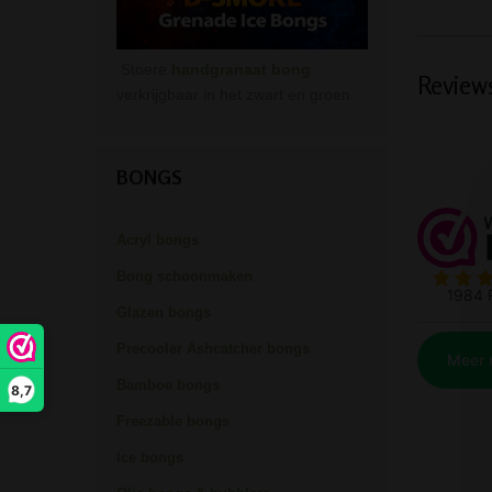
Stoere
handgranaat bong
Review
verkrijgbaar in het zwart en groen.
BONGS
Acryl bongs
Bong schoonmaken
Glazen bongs
Precooler Ashcatcher bongs
Bamboe bongs
8,7
Freezable bongs
Ice bongs