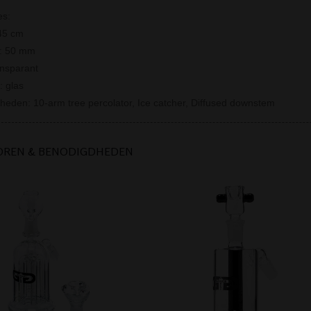
es:
45 cm
r: 50 mm
ansparant
: glas
rheden: 10-arm tree percolator, Ice catcher, Diffused downstem
OREN & BENODIGDHEDEN