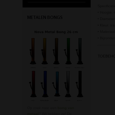
Specificati
• Hoogte: 
METALEN BONGS
• Diamete
• Kleur: tr
• Materiaal
• Bijzonde
TOEBEH
Op zoek naar een
bong van
metaal
? Wij hebben ze! De