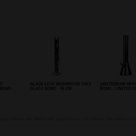
Prev
Next
RIPLE
D-SMOKE STONER HUSTLER
ALADIN SHISHA B
UE
BONG - GREEN
1 SLANG
ardige bubbler van Black Leaf, geschikt voor het dabben, het roken va