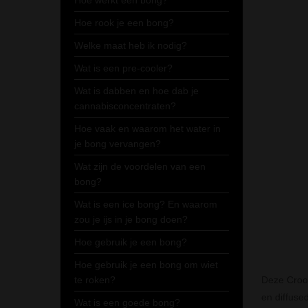
Hoe werkt een bong?
Hoe rook je een bong?
Welke maat heb ik nodig?
Wat is een pre-cooler?
Wat is dabben en hoe dab je
cannabisconcentraten?
Hoe vaak en waarom het water in
je bong vervangen?
Wat zijn de voordelen van een
bong?
Wat is een ice bong? En waarom
zou je ijs in je bong doen?
Hoe gebruik je een bong?
Hoe gebruik je een bong om wiet
te roken?
Deze Crook
en diffuse
Wat is een goede bong?