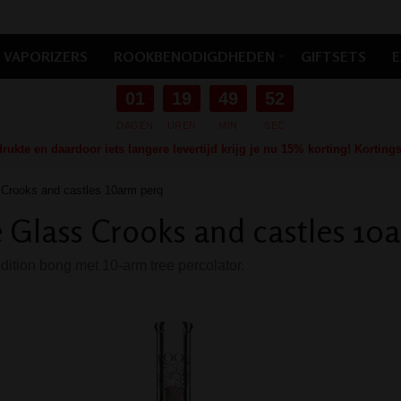
VAPORIZERS
ROOKBENODIGDHEDEN
GIFTSETS
E
01
19
49
51
DAGEN
UREN
MIN
SEC
ukte en daardoor iets langere levertijd krijg je nu 15% korting! Kortin
 Crooks and castles 10arm perq
 Glass Crooks and castles 10
dition bong met 10-arm tree percolator.