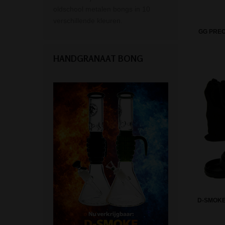
oldschool metalen bongs in 10
verschillende kleuren.
GG PREC
HANDGRANAAT BONG
D-SMOKE