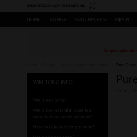
HOME
BONGS
WATERPIJPEN
PIJPEN
Wegens vakantiedr
Home
Bongs
Volledig assortiment bongs
Pure Glass
/
/
/
Pure
WIKI BONG INFO
Special E
Wat is een bong?
Wat is het verschil in materiaal
waar de bong van is gemaakt?
Hoe maak je een bong schoon?