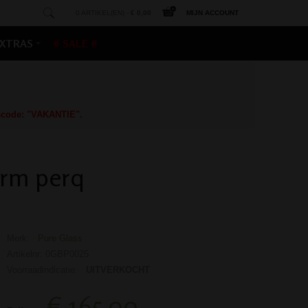
0 ARTIKEL(EN) -
€ 0,00
MIJN ACCOUNT
XTRAS
# SALE #
gscode: "VAKANTIE".
arm perq
Merk:
Pure Glass
Artikelnr: 0GBP0025
Voorraadindicatie:
UITVERKOCHT
€ 165,00