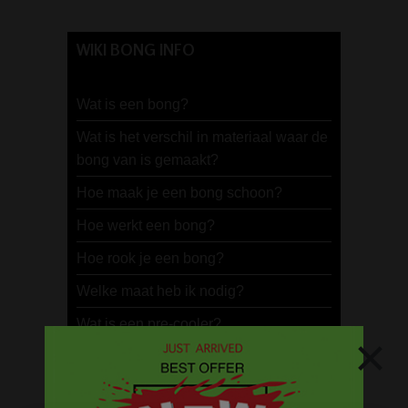
WIKI BONG INFO
Wat is een bong?
Wat is het verschil in materiaal waar de
bong van is gemaakt?
Hoe maak je een bong schoon?
Hoe werkt een bong?
Hoe rook je een bong?
Welke maat heb ik nodig?
Wat is een pre-cooler?
×
Wat is dabben en hoe dab je
cannabisconcentraten?