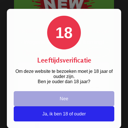
Hoe vaak en waarom het water in je
bong vervangen?
Wat zijn de voordelen van een bong?
18
Wat is een ice bong? En waarom zou je
ijs in je bong doen?
Hoe gebruik je een bong?
Hoe gebruik je een bong om wiet te
Leeftijdsverificatie
roken?
Om deze website te bezoeken moet je 18 jaar of
Wat is een goede bong?
ouder zijn.
Ben je ouder dan 18 jaar?
METALEN BONGS
Nee
Ja, ik ben 18 of ouder