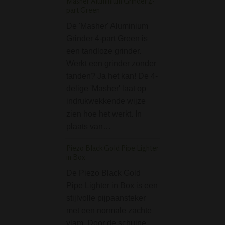
Masher Aluminium Grinder 4-
What's in the nam
part Green
je zeggen. De 'Me
De 'Masher' Aluminium
High' serie van D
Grinder 4-part Green is
SMOKE bevat…
een tandloze grinder.
Bong waterpijp brus
Werkt een grinder zonder
Stainless 30cm
tanden? Ja het kan! De 4-
delige 'Masher' laat op
Borstel om je bon
indrukwekkende wijze
waterpijp mee sc
zien hoe het werkt. In
maken, met name
plaats van…
geschikt voor de 
downstems, down
Piezo Black Gold Pipe Lighter
van glas. De borst
in Box
wat langere flexib
De Piezo Black Gold
haartjes, om het 
Pipe Lighter in Box is een
Houten Carved Leaf
stijlvolle pijpaansteker
black
met een normale zachte
vlam. Door de schuine
Een mooie puurpi