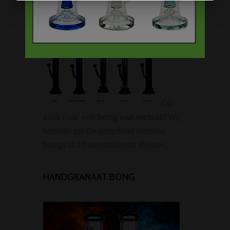
Op
zoek naar een
bong van metaal
? Wij
hebben ze! De oldschool metalen
bongs in 10 verschillende kleuren.
HANDGRANAAT BONG