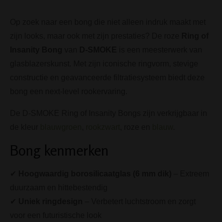
Op zoek naar een bong die niet alleen indruk maakt met
zijn looks, maar ook met zijn prestaties? De roze
Ring of
Insanity Bong
van
D-SMOKE
is een meesterwerk van
glasblazerskunst. Met zijn iconische ringvorm, stevige
constructie en geavanceerde filtratiesysteem biedt deze
bong een next-level rookervaring.
De D-SMOKE Ring of Insanity Bongs zijn verkrijgbaar in
de kleur
blauwgroen
,
rookzwart
, roze en
blauw
.
Bong kenmerken
✔
Hoogwaardig borosilicaatglas (6 mm dik)
– Extreem
duurzaam en hittebestendig
✔
Uniek ringdesign
– Verbetert luchtstroom en zorgt
voor een futuristische look