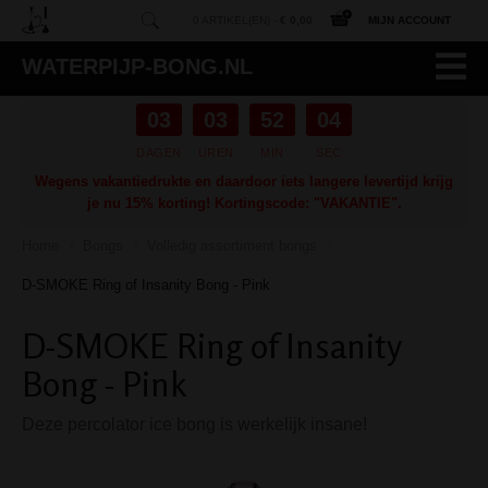
0 ARTIKEL(EN) -
€ 0,00
MIJN ACCOUNT
WATERPIJP-BONG.NL
03
03
52
03
DAGEN
UREN
MIN
SEC
Wegens vakantiedrukte en daardoor iets langere levertijd krijg
je nu 15% korting! Kortingscode: "VAKANTIE".
Home
Bongs
Volledig assortiment bongs
/
/
/
D-SMOKE Ring of Insanity Bong - Pink
D-SMOKE Ring of Insanity
Bong - Pink
Deze percolator ice bong is werkelijk insane!