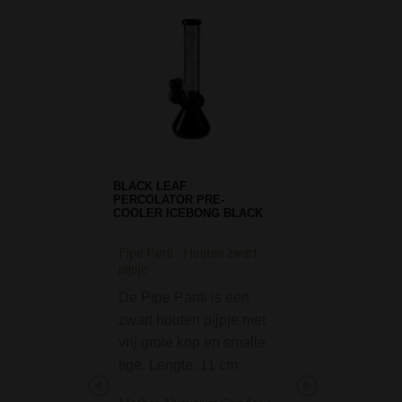
BLACK LEAF
PERCOLATOR PRE-
COOLER ICEBONG BLACK
Pipe Panti - Houten zwart
D-SMOKE Mental Hi
pijpje
Bubbler
De Pipe Panti is een
De D-SMOKE Men
zwart houten pijpje met
High Black Bubble
vrij grote kop en smalle
uitstek een bong
tige. Lengte: 11 cm
waarmee je een 
high kunt bereike