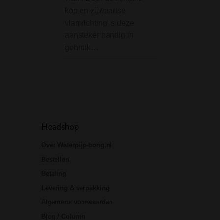
kop en zijwaartse
een decoratief
vlamrichting is deze
uitgesneden wiet
aansteker handig in
Specificaties:• Le
gebruik…
cm• Kleur: zwart•
Materiaal: hout
Headshop
Over Waterpijp-bong.nl
Bestellen
Betaling
Levering & verpakking
Algemene voorwaarden
Blog / Column