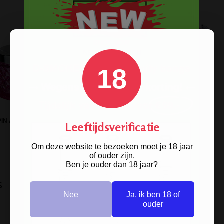
18
IN ASHTRAY GLASS PINK 9,5 CM
D-SMOKE PINK HEART BONG
Leeftijdsverificatie
Om deze website te bezoeken moet je 18 jaar
of ouder zijn.
Ben je ouder dan 18 jaar?
s
Nee
Ja, ik ben 18 of
ouder