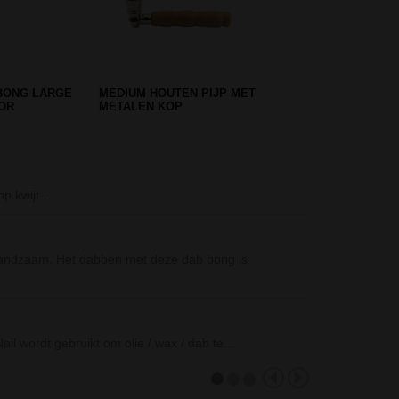
UFLAGE
GRIPPER ACRYL BONG BLACK
MUSHROOM
Penis Giant Coc
 op kwijt…
Met de Penis G
Greenline Mand
handzaam. Het dabben met deze dab bong is
De Greenline Ma
Boxed Black Le
De Boxed Black
ail wordt gebruikt om olie / wax / dab te…
Black…