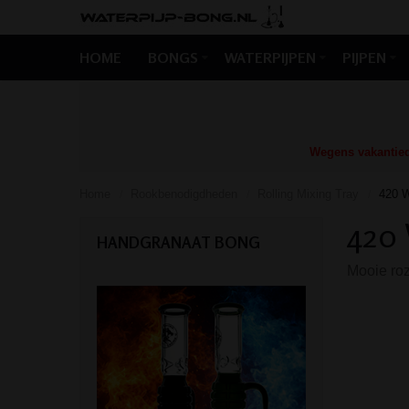
HOME
BONGS
WATERPIJPEN
PIJPEN
Wegens vakantiedr
Home
Rookbenodigdheden
Rolling Mixing Tray
420 W
/
/
/
420 
HANDGRANAAT BONG
Mooie roze