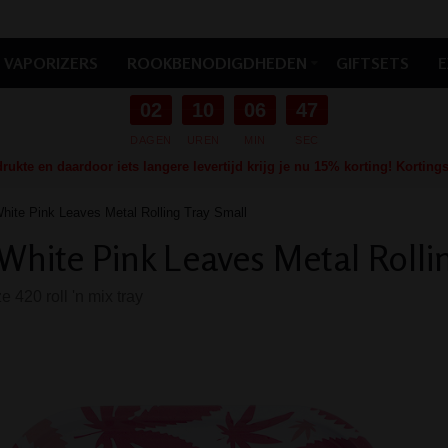
VAPORIZERS
ROOKBENODIGDHEDEN
GIFTSETS
E
02
10
06
46
DAGEN
UREN
MIN
SEC
ukte en daardoor iets langere levertijd krijg je nu 15% korting! Kortin
hite Pink Leaves Metal Rolling Tray Small
White Pink Leaves Metal Rolli
 420 roll 'n mix tray