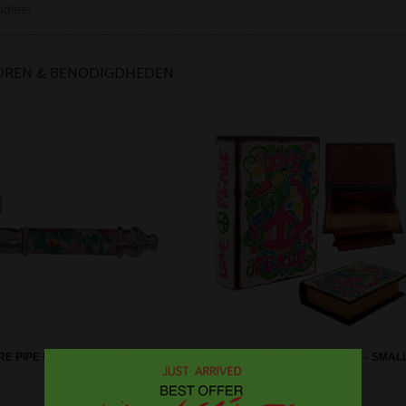
adies!
OREN & BENODIGDHEDEN
E PIPE FLOWER SLEEVE 8,5 CM
STASH BOOK LOVE & PEACE - SMAL