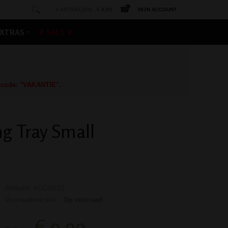
0 ARTIKEL(EN) -
€ 0,00
MIJN ACCOUNT
XTRAS
# SALE #
gscode: "VAKANTIE".
ng Tray Small
Artikelnr: ACC23121
Voorraadindicatie:
Op voorraad
€ 9,99