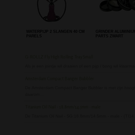
D-SMOKE MATRIX GRINDER 4-
SAHBI PUMPKIN WAT
PARTS 63 MM - GOLD
TWEE SLANGEN - P
G-ROLLZ Fly High Rolling Tray Small
Als je een jointje wil draaien of een pijp / bong wil klaar
Amsterdam Compact Banger Bubbler
De Amsterdam Compact Banger Bubbler is met zijn hoogt
daarom…
Titanium Oil Nail - 18.8mm/14.5mm - male
De Titanium Oil Nail - SG:18.8mm/14.5mm - male - (TI14.1