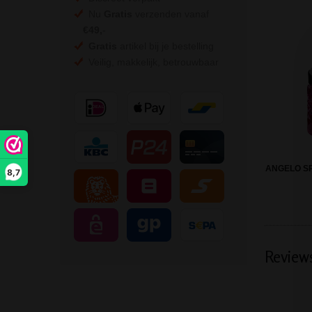
Nu
Gratis
verzenden vanaf
€49,
-
Gratis
artikel bij je bestelling
Veilig, makkelijk, betrouwbaar
ANGELO SP
8,7
Review