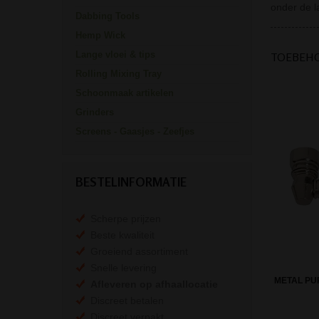
onder de l
Dabbing Tools
Hemp Wick
Lange vloei & tips
TOEBEH
Rolling Mixing Tray
Schoonmaak artikelen
Grinders
Screens - Gaasjes - Zeefjes
BESTELINFORMATIE
Scherpe prijzen
Beste kwaliteit
Groeiend assortiment
Snelle levering
METAL PUR
Afleveren op afhaallocatie
Discreet betalen
Discreet verpakt