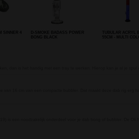
ERPIJP -
CLIPPER SKULL NAVULBARE
BOYSCOUT CAMO
AARS
RONDE AANSTEKER
ZAKMES
maken, dan is het handig met een tray te werken. Hierop kan je al je spul
e van 16 cm van een compacte bubbler. Dat maakt deze dab rig erg 
9) is een noodzakelijk onderdeel voor je dab bong of bubbler. De Oli N
Prev
Next