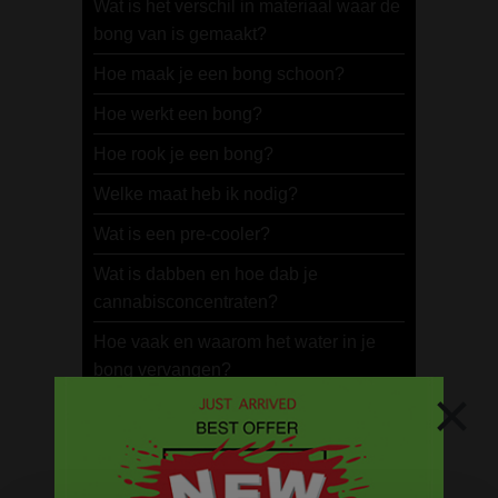
Wat is het verschil in materiaal waar de
bong van is gemaakt?
Hoe maak je een bong schoon?
Hoe werkt een bong?
Hoe rook je een bong?
Welke maat heb ik nodig?
Wat is een pre-cooler?
Wat is dabben en hoe dab je
cannabisconcentraten?
Hoe vaak en waarom het water in je
bong vervangen?
×
Wat zijn de voordelen van een bong?
Wat is een ice bong? En waarom zou je
ijs in je bong doen?