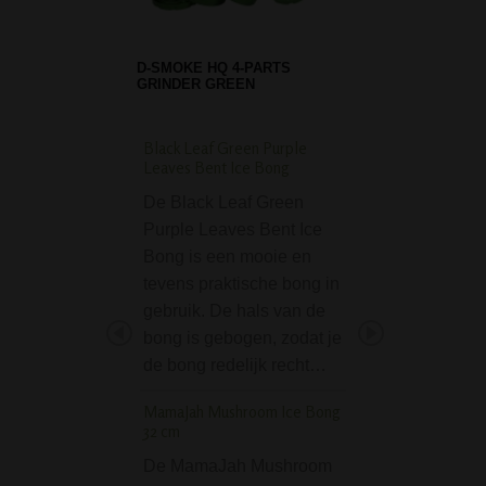
D-SMOKE HQ 4-PARTS
GRINDER GREEN
Black Leaf Green Purple
Phoenix Freezable G
Leaves Bent Ice Bong
Dream Bong - Pink
De Black Leaf Green
De Phoenix Free
Purple Leaves Bent Ice
Glycerine Dream 
Bong is een mooie en
Pink combineert 
tevens praktische bong in
opvallend design
gebruik. De hals van de
extra koeling voo
bong is gebogen, zodat je
zachtere rookerva
de bong redelijk recht…
Deze bong zelf be
2 delen. De hals i
MamaJah Mushroom Ice Bong
voorzien van…
32 cm
Lippenstift Pijp 7,5 c
De MamaJah Mushroom