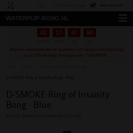
0 ARTIKEL(EN) -
€ 0,00
MIJN ACCOUNT
WATERPIJP-BONG.NL
02
17
47
49
DAGEN
UREN
MIN
SEC
Wegens vakantiedrukte en daardoor iets langere levertijd krijg
je nu 15% korting! Kortingscode: "VAKANTIE".
Home
Bongs
Volledig assortiment bongs
/
/
/
D-SMOKE Ring of Insanity Bong - Blue
D-SMOKE Ring of Insanity
Bong - Blue
Insane goede percolator en ijsbong!