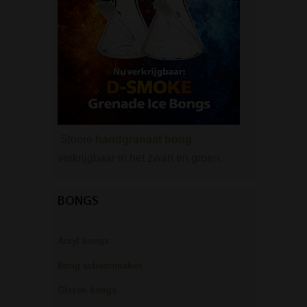
Stoere
handgranaat bong
verkrijgbaar in het zwart en groen.
BONGS
Acryl bongs
Bong schoonmaken
Glazen bongs