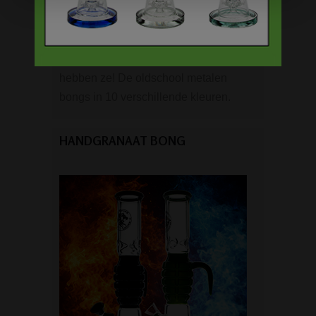
Op
zoek naar een
bong van metaal
? Wij
hebben ze! De oldschool metalen
bongs in 10 verschillende kleuren.
HANDGRANAAT BONG