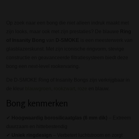
Op zoek naar een bong die niet alleen indruk maakt met
zijn looks, maar ook met zijn prestaties? De blauwe
Ring
of Insanity Bong
van
D-SMOKE
is een meesterwerk van
glasblazerskunst. Met zijn iconische ringvorm, stevige
constructie en geavanceerde filtratiesysteem biedt deze
bong een next-level rookervaring.
De D-SMOKE Ring of Insanity Bongs zijn verkrijgbaar in
de kleur
blauwgroen
,
rookzwart
,
roze
en blauw.
Bong kenmerken
✔
Hoogwaardig borosilicaatglas (6 mm dik)
– Extreem
duurzaam en hittebestendig
✔
Uniek ringdesign
– Verbetert luchtstroom en zorgt