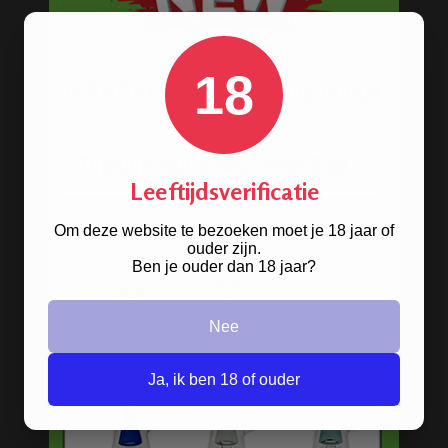
Hoe gebruik je een bong?
Hoe gebruik je een bong om wiet te
18
roken?
Wat is een goede bong?
METALEN BONGS
Leeftijdsverificatie
Om deze website te bezoeken moet je 18 jaar of
ouder zijn.
Ben je ouder dan 18 jaar?
Nee
Ja, ik ben 18 of ouder