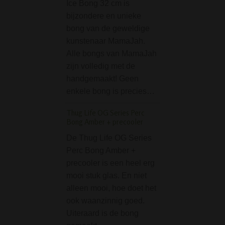
Ice Bong 32 cm is
Dit lippenstift pijp
bijzondere en unieke
(lipstick pipe) is 
bong van de geweldige
pijpje voor onder
kunstenaar MamaJah.
elke vrouw in haa
Alle bongs van MamaJah
zou moeten hebb
zijn volledig met de
Super discreet en
handgemaakt! Geen
draagbaar. Niem
enkele bong is precies…
vermoed dat dez
lippenstift eigenl
Thug Life OG Series Perc
Bong Amber + precooler
Grace Glass Black T
Perc Bong - Limited 
De Thug Life OG Series
Perc Bong Amber +
De Grace Glass B
precooler is een heel erg
Tree-Arm Perc B
mooi stuk glas. En niet
Limited Edition is
alleen mooi, hoe doet het
elegante en
ook waanzinnig goed.
hoogwaardige gl
Uiteraard is de bong
bong die kracht