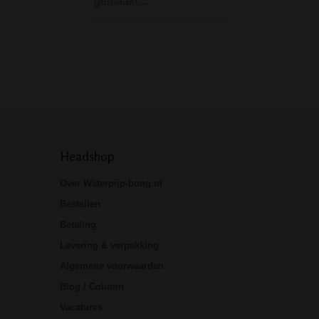
gemaakt…
combineert met sti
zijn moderne zwa
accenten en robu
uitstraling…
Headshop
Over Waterpijp-bong.nl
Bestellen
Betaling
Levering & verpakking
Algemene voorwaarden
Blog / Column
Vacatures