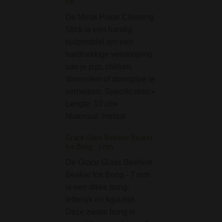
cm
Sand Leaf Straight 
De Metal Poker Cleaning
cm
Stick is een handig
hulpmiddel om een
De Sand Leaf Str
hardnekkige verstopping
Bong is gemaakt 
van je pijp, chillum,
hoog kwaliteit dik
downstem of downpipe te
Het roken met de
verhelpen. Specificaties:•
gaat soepel en zu
Lengte: 10 cm•
hals van de bong 
Materiaal: metaal
een mooie wietb
Grace Glass Beehive Beaker
Micro Bouncer Strai
Ice Bong - 7 mm
Bong 16 cm
De Grace Glass Beehive
De Micro Bounce
Beaker Ice Bong - 7 mm
Straight Glass B
is een dikke bong,
cm is een kleine,
letterlijk en figuurlijk.
praktische bong. S
Deze zware bong is
niet te veel eisen