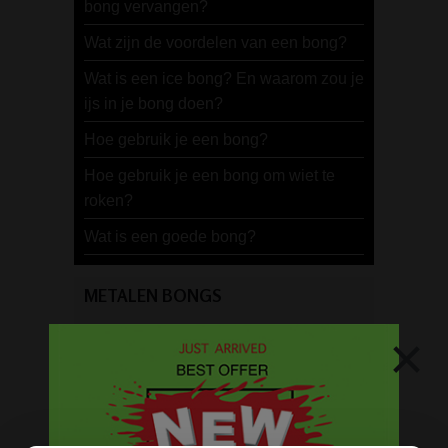
bong vervangen?
Wat zijn de voordelen van een bong?
Wat is een ice bong? En waarom zou je
ijs in je bong doen?
Hoe gebruik je een bong?
Hoe gebruik je een bong om wiet te
roken?
Wat is een goede bong?
METALEN BONGS
×