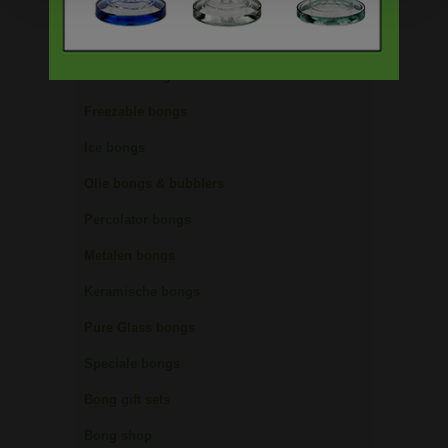
Glazen bongs
Precooler Ashcatcher bongs
Bamboe bongs
Freezable bongs
Ice bongs
Olie bongs & bubblers
Percolator bongs
Metalen bongs
Keramische bongs
Pure Glass bongs
Speciale bongs
Bong gift sets
Bong shop