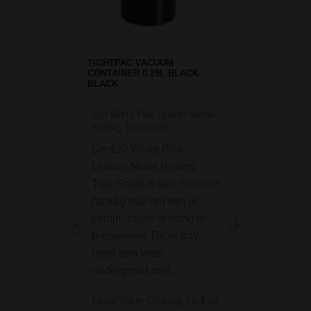
TIGHTPAC VACUUM
CONTAINER 0,29L BLACK-
BLACK
420 White Pink Leaves Metal
Rolling Tray Compar
Rolling Tray Small
Coloured Hemp Lea
De 420 White Pink
De Rolling Tray
Leaves Metal Rolling
Compartment Col
Tray Small is een mooi en
Hemp Leaf is een
handig tray om een je
handige rolling / 
jointje, pijpje of bong te
tray dat volledig
prepareren. Deze tray
uitgevoerd met in
heeft een witte
wietbladeren in
ondergrond met…
rastakleuren en v
van de bekende ci
Metal Poker Cleaning Stick 10
"420". Het fijne 