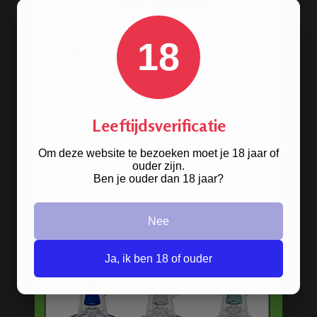
18
Leeftijdsverificatie
Op
zoek naar een
bong van metaal
? Wij
Om deze website te bezoeken moet je 18 jaar of
hebben ze! De oldschool metalen
ouder zijn.
Ben je ouder dan 18 jaar?
bongs in 10 verschillende kleuren.
Nee
BONGS
Ja, ik ben 18 of ouder
Acryl bongs
Bong schoonmaken