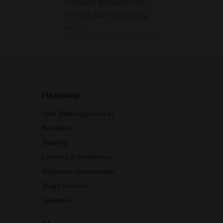
namelijk gemaakt van 7
bong? Dan is dez
mm dik glas. Erg stevig
glazen bong iets
en…
Headshop
Over Waterpijp-bong.nl
Bestellen
Betaling
Levering & verpakking
Algemene voorwaarden
Blog / Column
Vacatures