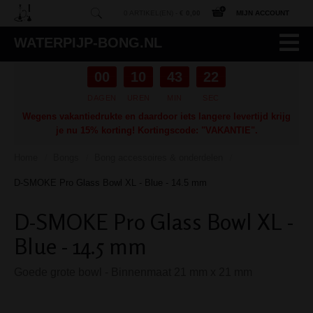
0 ARTIKEL(EN) -
€ 0,00
MIJN ACCOUNT
WATERPIJP-BONG.NL
00
10
43
21
DAGEN
UREN
MIN
SEC
Wegens vakantiedrukte en daardoor iets langere levertijd krijg
je nu 15% korting! Kortingscode: "VAKANTIE".
Home
Bongs
Bong accessoires & onderdelen
/
/
/
D-SMOKE Pro Glass Bowl XL - Blue - 14.5 mm
D-SMOKE Pro Glass Bowl XL -
Blue - 14.5 mm
Goede grote bowl - Binnenmaat 21 mm x 21 mm