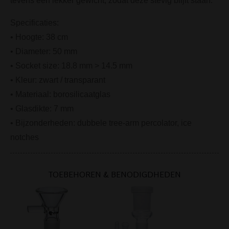
tevens een lekker gewicht, zodat deze stevig blijft staan.
Specificaties:
• Hoogte: 38 cm
• Diameter: 50 mm
• Socket size: 18.8 mm > 14.5 mm
• Kleur: zwart / transparant
• Materiaal: borosilicaatglas
• Glasdikte: 7 mm
• Bijzonderheden: dubbele tree-arm percolator, ice
notches
TOEBEHOREN & BENODIGDHEDEN