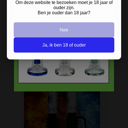
Om deze website te bezoeken moet je 18 jaar of
ouder zijn.
Ben je ouder dan 18 jaar?
Op
Nee
zoek naar een
bong van metaal
? Wij
hebben ze! De oldschool metalen
Ja, ik ben 18 of ouder
bongs in 10 verschillende kleuren.
HANDGRANAAT BONG