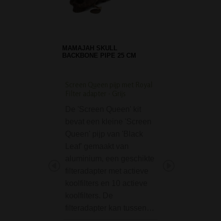
MAMAJAH SKULL
BACKBONE PIPE 25 CM
Screen Queen pijp met Royal
Hyper Torch Flame 
Filter adapter - Grijs
Aansteker
De 'Screen Queen' kit
De Hyper Torch 
bevat een kleine 'Screen
aansteker van Eur
Queen' pijp van 'Black
heeft een geen n
Leaf' gemaakt van
vlam, maar een to
aluminium, een geschikte
vlam. Dit maakt d
filteradapter met actieve
aansteker zeer ge
koolfilters en 10 actieve
voor het branden 
koolfilters. De
waterpijpkooltjes,
filteradapter kan tussen…
bij een…