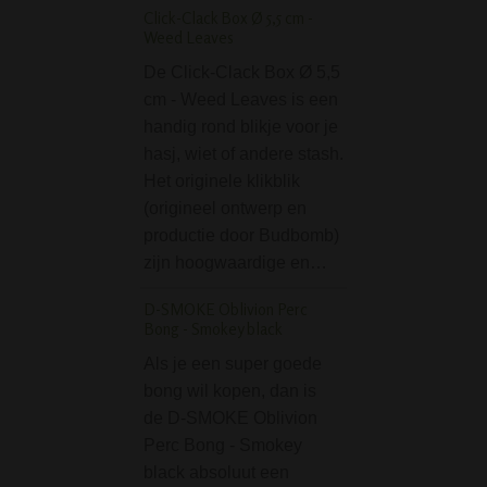
Click-Clack Box Ø 5,5 cm -
Gripper Acryl Bong 
Weed Leaves
cm
De Click-Clack Box Ø 5,5
Deze mooie rode
cm - Weed Leaves is een
van acryl is een
handig rond blikje voor je
zogenaamde grip
hasj, wiet of andere stash.
bong. Een grippe
Het originele klikblik
houdt lekker hand
(origineel ontwerp en
stevig vast tijdens
productie door Budbomb)
roken, vanwege 
zijn hoogwaardige en…
handvatvormige 
de bong…
D-SMOKE Oblivion Perc
Bong - Smokey black
YingYang Grinder - 
Metaal - 3 part
Als je een super goede
bong wil kopen, dan is
De metalen 3-del
de D-SMOKE Oblivion
YingYang Grinder
Perc Bong - Smokey
degelijke grinder 
black absoluut een
dagelijks vermale