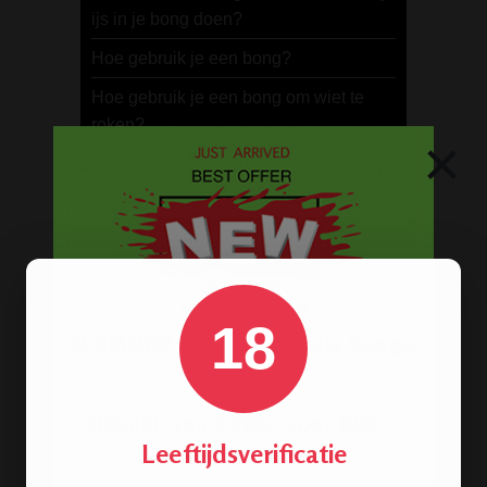
ijs in je bong doen?
Hoe gebruik je een bong?
Hoe gebruik je een bong om wiet te
roken?
×
Wat is een goede bong?
METALEN BONGS
18
Leeftijdsverificatie