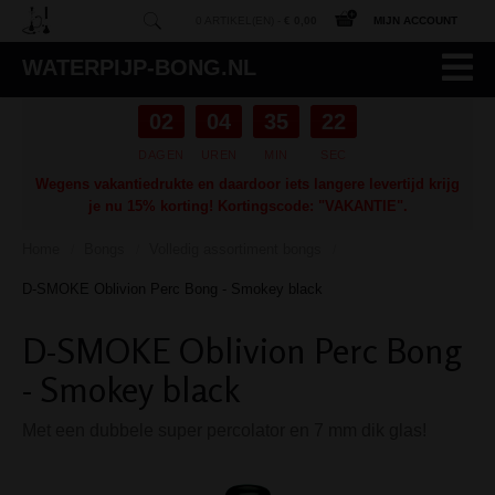
0 ARTIKEL(EN) -
€ 0,00
MIJN ACCOUNT
WATERPIJP-BONG.NL
02
04
35
21
DAGEN
UREN
MIN
SEC
Wegens vakantiedrukte en daardoor iets langere levertijd krijg
je nu 15% korting! Kortingscode: "VAKANTIE".
Home
Bongs
Volledig assortiment bongs
/
/
/
D-SMOKE Oblivion Perc Bong - Smokey black
D-SMOKE Oblivion Perc Bong
- Smokey black
Met een dubbele super percolator en 7 mm dik glas!