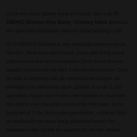
Als je een super goede bong wil kopen, dan is de
D-
SMOKE Oblivion Perc Bong - Smokey black
absoluut
een geschikte kandidaat. Wat een epische bong is dit!
De D-SMOKE Oblivion is een percolator bong en bevat
niet één, maar twéé percolators. Deze perc bong bevat
zogenaamde tree arm percolators. Deze bevat diverse
staafjes (armen) die elk over 3 sleufjes beschikken. Door
de rook te verdelen over de verschillende buisjes om
vervolgens in elke buisje op te splitsen door de 3 slits
(gleufjes), zorg je voor enorm veel bubbels en daarmee
dus enorm veel interactie van de rook met water. Deze
bong bevat 2 van deze super percolators, zodat de filter-
en koelkracht van deze bong uitstekend werkt. Het
resultaat is een zachte en soepele hit, vol van aroma.