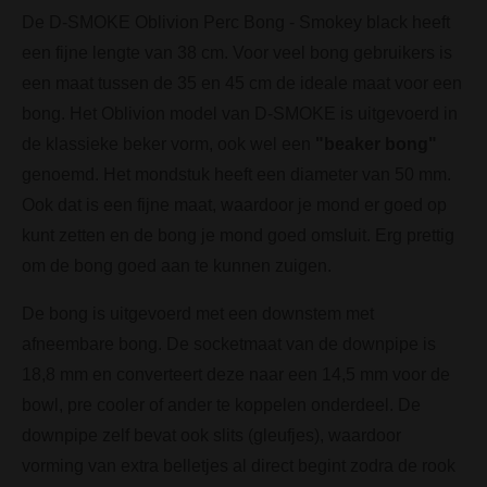
De D-SMOKE Oblivion Perc Bong - Smokey black heeft
een fijne lengte van 38 cm. Voor veel bong gebruikers is
een maat tussen de 35 en 45 cm de ideale maat voor een
bong. Het Oblivion model van D-SMOKE is uitgevoerd in
de klassieke beker vorm, ook wel een
"beaker bong"
genoemd. Het mondstuk heeft een diameter van 50 mm.
Ook dat is een fijne maat, waardoor je mond er goed op
kunt zetten en de bong je mond goed omsluit. Erg prettig
om de bong goed aan te kunnen zuigen.
De bong is uitgevoerd met een downstem met
afneembare bong. De socketmaat van de downpipe is
18,8 mm en converteert deze naar een 14,5 mm voor de
bowl, pre cooler of ander te koppelen onderdeel. De
downpipe zelf bevat ook slits (gleufjes), waardoor
vorming van extra belletjes al direct begint zodra de rook