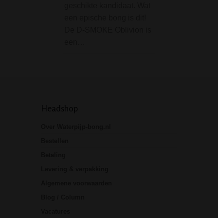
geschikte kandidaat. Wat
wiet of andere kr
een epische bong is dit!
De grinder heeft 
De D-SMOKE Oblivion is
diameter van 50
een…
hoogte van 30…
Headshop
Over Waterpijp-bong.nl
Bestellen
Betaling
Levering & verpakking
Algemene voorwaarden
Blog / Column
Vacatures