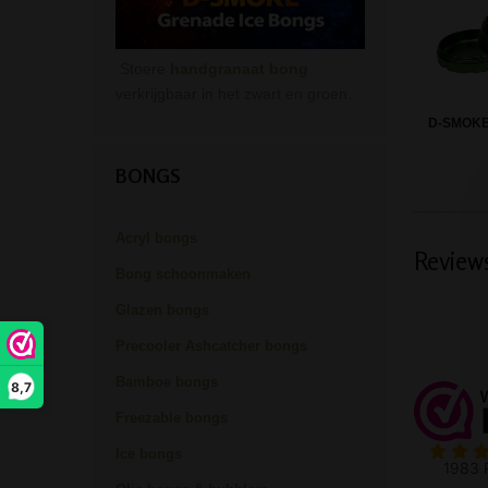
Stoere
handgranaat bong
verkrijgbaar in het zwart en groen.
D-SMOKE
BONGS
Acryl bongs
Review
Bong schoonmaken
Glazen bongs
Precooler Ashcatcher bongs
Bamboe bongs
8,7
Freezable bongs
Ice bongs