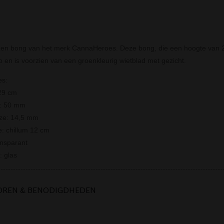
en bong van het merk CannaHeroes. Deze bong, die een hoogte van 29
ip en is voorzien van een groenkleurig wietblad met gezicht.
es:
29 cm
r: 50 mm
ize: 14,5 mm
: chillum 12 cm
ansparant
: glas
OREN & BENODIGDHEDEN