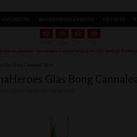
VAPORIZERS
ROOKBENODIGDHEDEN
GIFTSETS
E
02
20
52
28
DAGEN
UREN
MIN
SEC
ukte en daardoor iets langere levertijd krijg je nu 15% korting! Kortin
s Glas Bong Cannaleaf 29cm
naHeroes Glas Bong Cannale
es glazen bong met 'wietgezicht'.