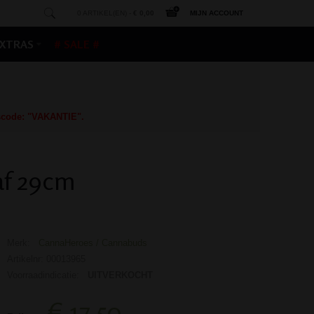
0 ARTIKEL(EN) -
€ 0,00
MIJN ACCOUNT
XTRAS
# SALE #
gscode: "VAKANTIE".
af 29cm
Merk:
CannaHeroes / Cannabuds
Artikelnr: 00013965
Voorraadindicatie:
UITVERKOCHT
€ 17,50