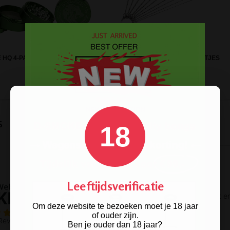
10-DELIGE SET
 HQ 4-PARTS GRINDER GREEN
SCHOONMAAKBORSTELTJES
s
18
Leeftijdsverificatie
Om deze website te bezoeken moet je 18 jaar
of ouder zijn.
Ben je ouder dan 18 jaar?