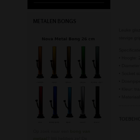
METALEN BONGS
Leuke glaz
stevige gr
Specificati
• Hoogte: 
• Diamete
• Socket s
• Downpipe
• Kleur: tr
• Materiaal
TOEBEH
Op zoek naar een
bong van
metaal
? Wij hebben ze! De