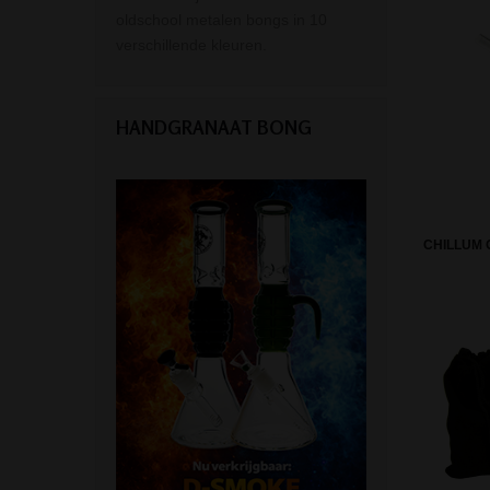
oldschool metalen bongs in 10
verschillende kleuren.
HANDGRANAAT BONG
CHILLUM 