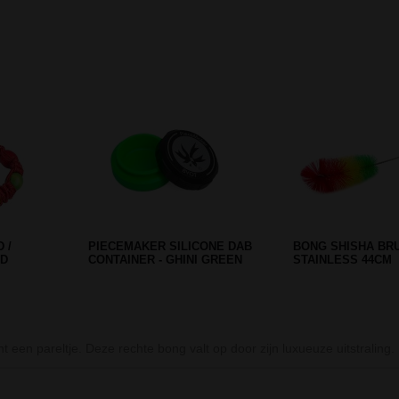
Prev
Next
 WITH
MAMAJAH SKULL BACKBONE
AMSTERDAM MIX
PIPE 25 CM
DAB BONG - LIMIT
ht een pareltje. Deze rechte bong valt op door zijn luxueuze uitstrali