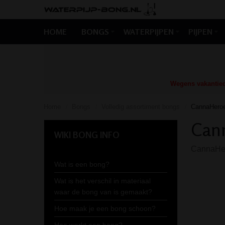
HOME
BONGS
WATERPIJPEN
PIJPEN
Wegens vakantiedr
Home
Bongs
Volledig assortiment bongs
CannaHeroe
/
/
/
Can
WIKI BONG INFO
CannaHero
Wat is een bong?
Wat is het verschil in materiaal
waar de bong van is gemaakt?
Hoe maak je een bong schoon?