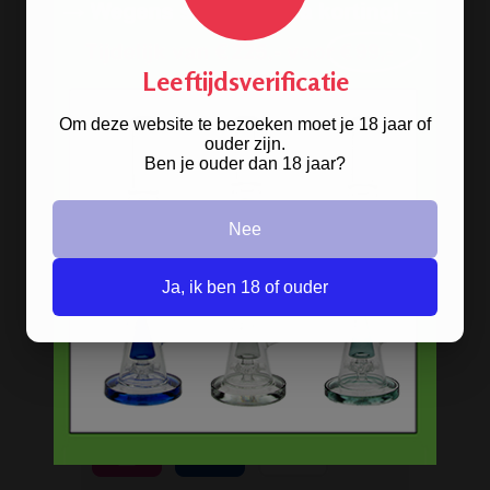
Snelle levering
Afleveren op afhaallocatie
Discreet betalen
Leeftijdsverificatie
Discreet verpakt
Om deze website te bezoeken moet je 18 jaar of
Nu
Gratis
verzenden vanaf
€49,
-
ouder zijn.
Gratis
artikel bij je bestelling
Ben je ouder dan 18 jaar?
Veilig, makkelijk, betrouwbaar
Nee
Ja, ik ben 18 of ouder