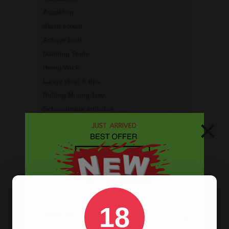
Asbakken
Stash boxen
Actieve kool
Dabbing Tools
Hemp Wick
Lange vloei & tips
Rolling Mixing Tray
Schoonmaak artikelen
×
Grinders
Screens - Gaasjes - Zeefjes
BESTELINFORMATIE
Scherpe prijzen
18
Beste kwaliteit
Groeiend assortiment