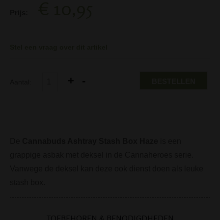
€ 10,95
Prijs:
Stel een vraag over dit artikel
BESTELLEN
Aantal:
De
Cannabuds Ashtray Stash Box Haze
is een
grappige asbak met deksel in de Cannaheroes serie.
Vanwege de deksel kan deze ook dienst doen als leuke
stash box.
TOEBEHOREN & BENODIGDHEDEN