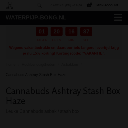
0 ARTIKEL(EN) -
€ 0,00
MIJN ACCOUNT
WATERPIJP-BONG.NL
01
20
16
37
DAGEN
UREN
MIN
SEC
Wegens vakantiedrukte en daardoor iets langere levertijd krijg
je nu 15% korting! Kortingscode: "VAKANTIE".
Home
Rookbenodigdheden
Asbakken
/
/
/
Cannabuds Ashtray Stash Box Haze
Cannabuds Ashtray Stash Box
Haze
Leuke Cannabuds asbak / stash box.