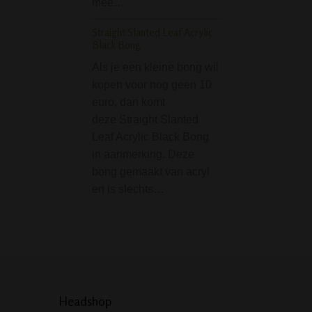
mee…
D-SMOKE Ring of In
Bong - Black
Straight Slanted Leaf Acrylic
Black Bong
Op zoek naar ee
Als je een kleine bong wil
die niet alleen in
kopen voor nog geen 10
maakt met zijn lo
euro, dan komt
maar ook met zijn
deze Straight Slanted
prestaties? De
Leaf Acrylic Black Bong
zwarte Ring of Ins
in aanmerking. Deze
Bong van D-SMO
bong gemaakt van acryl
een meesterwerk
en is slechts…
glasblazerskuns
Headshop