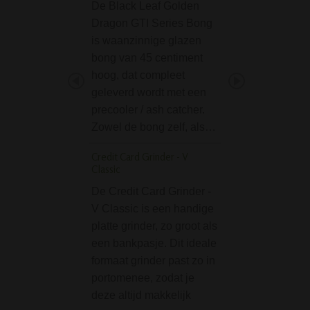
De Black Leaf Golden
Deze Shabong in 
Dragon GTI Series Bong
een geweldige s
is waanzinnige glazen
van maarliefst 25
bong van 45 centiment
lang. Deze glazen
hoog, dat compleet
wordt geleverd in
geleverd wordt met een
mooi zwart doosje
precooler / ash catcher.
Perfect om de sh
Zowel de bong zelf, als…
netjes in op…
Credit Card Grinder - V
Domeless Quartz Nai
Classic
Bongs 18.8mm (fema
De Credit Card Grinder -
De female Domel
V Classic is een handige
Quartz Nail is ee
platte grinder, zo groot als
onmisbaar onderd
een bankpasje. Dit ideale
Grace Glass Dabs
formaat grinder past zo in
olie rig bong. Je 
portomenee, zodat je
hier je olie / dab /
deze altijd makkelijk
concentrate / wh