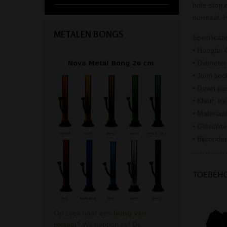
hole-stop e
normaal. H
METALEN BONGS
Specificati
• Hoogte: 
• Diamete
• Joint so
• Down pip
• Kleur: tr
• Materiaal
• Glasdikt
• Bijzonder
TOEBEH
Op zoek naar een
bong van
metaal
? Wij hebben ze! De