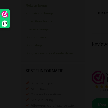
Metalen bongs
Keramische bongs
TURBO
Pure Glass bongs
8,7
Speciale bongs
Bong gift sets
Review
Bong shop
Bong accessoires & onderdelen
BESTELINFORMATIE
Scherpe prijzen
Beste kwaliteit
Groeiend assortiment
Snelle levering
Afleveren op afhaallocatie