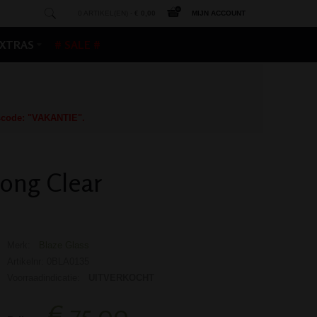
0 ARTIKEL(EN) -
€ 0,00
MIJN ACCOUNT
XTRAS
# SALE #
gscode: "VAKANTIE".
Bong Clear
Merk:
Blaze Glass
Artikelnr: 0BLA0135
Voorraadindicatie:
UITVERKOCHT
€ 75,00