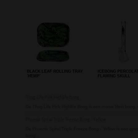
GREENGO KING SIZE LANGE
METALEN GOLD GRI
VLOEI 2 IN 1 + FILTER TIPS
PARTS - 47 MM
Thug Life Pink Highlife Bong
De Thug Life Pink Highlife Bong is een mooie klein bong, 
Phoenix Spiral Triple Freeze Bong - Yellow
De Phoenix Spiral Triple Freeze Bong - Yellow is een opv
bong…