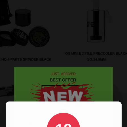
GG MINI BOTTLE PRECOOLER BLAC
 HQ 4-PARTS GRINDER BLACK
SG:14.5MM