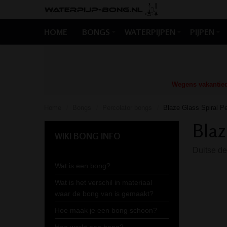
HOME
BONGS
WATERPIJPEN
PIJPEN
Wegens vakantiedr
Home
Bongs
Percolator bongs
Blaze Glass Spiral Pe
/
/
/
Blaz
WIKI BONG INFO
Duitse de
Wat is een bong?
Wat is het verschil in materiaal
waar de bong van is gemaakt?
Hoe maak je een bong schoon?