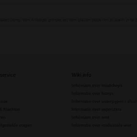
lazen bong, een 4-delige grinder en een glazen potje om je stash in t
Prev
Next
service
Wiki info
Informatie over headshops
Informatie over bongs
code
Informatie over waterpijpen / shis
& Klachten
Informatie over vaporizers
ren
Informatie over wiet
lgestelde vragen
Informatie over medicinale wiet