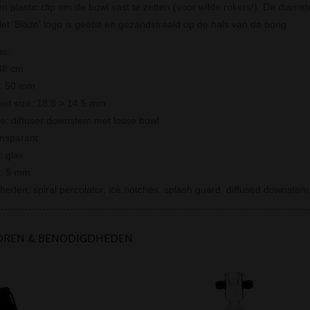
n plastic clip om de bowl vast te zetten (voor wilde rokers!). De diamete
et 'Blaze' logo is geëtst en gezandstraald op de hals van de bong.
es:
48 cm
r: 50 mm
cket size: 18.8 > 14.5 mm
e: diffuser downstem met losse bowl
ansparant
: glas
e: 5 mm
heden: spiral percolator, ice notches, splash guard, diffused downstem,
OREN & BENODIGDHEDEN