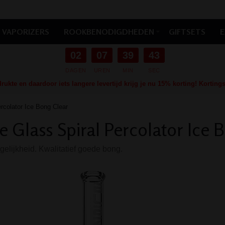
VAPORIZERS
ROOKBENODIGDHEDEN
GIFTSETS
E
02
07
39
42
DAGEN
UREN
MIN
SEC
ukte en daardoor iets langere levertijd krijg je nu 15% korting! Kortin
rcolator Ice Bong Clear
e Glass Spiral Percolator Ice 
gelijkheid. Kwalitatief goede bong.