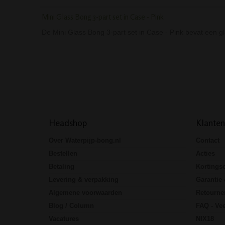
Mini Glass Bong 3-part set in Case - Pink
De Mini Glass Bong 3-part set in Case - Pink bevat een g
Headshop
Klanten
Over Waterpijp-bong.nl
Contact
Bestellen
Acties
Betaling
Kortings
Levering & verpakking
Garantie 
Algemene voorwaarden
Retourne
Blog / Column
FAQ - Vee
Vacatures
NIX18