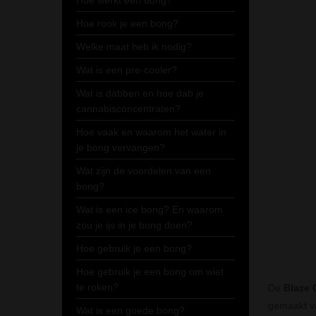
Hoe werkt een bong?
Hoe rook je een bong?
Welke maat heb ik nodig?
Wat is een pre-cooler?
Wat is dabben en hoe dab je
cannabisconcentraten?
Hoe vaak en waarom het water in
je bong vervangen?
Wat zijn de voordelen van een
bong?
Wat is een ice bong? En waarom
zou je ijs in je bong doen?
Hoe gebruik je een bong?
Hoe gebruik je een bong om wiet
te roken?
De
Blaze 
gemaakt v
Wat is een goede bong?