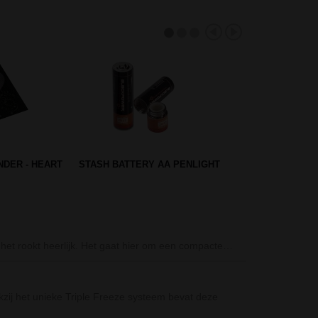
CATED
STASH BOOK LOVE & PEACE -
0 INCH
SMALL
RAW Metal Rolli
k, het rookt heerlijk. Het gaat hier om een compacte…
De RAW Metal Ro
Clipper Metal Je
kzij het unieke Triple Freeze systeem bevat deze
De Clipper meta
waardoor deze