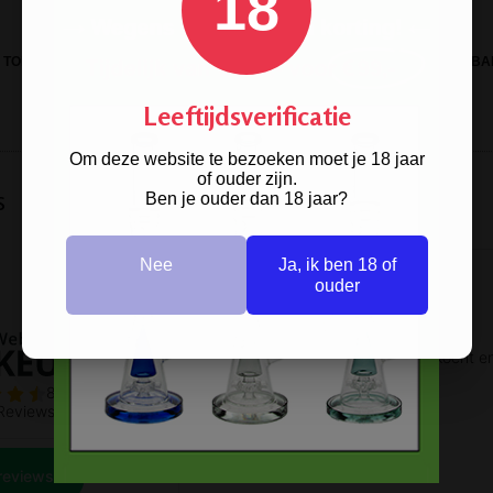
18
 TORCH JET FLAME LIGHTER
ENJOY SMOKING REVOLUTION ASBA
Leeftijdsverificatie
Om deze website te bezoeken moet je 18 jaar
of ouder zijn.
s
Ben je ouder dan 18 jaar?
Nee
Ja, ik ben 18 of
ouder