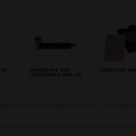
Prev
Next
NDER - 4
CADEAUBOX CANNABIS - 4
D-SMOKE INTOXI
PARTS
MASTER BONG - 2
uitgevoerd in mooi roze luxe design. Hij valt lekker op, maar belangrij
allende glazen bong voor wie houdt van extra koele, zachte hijsen. Dan