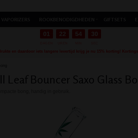
VAPORIZERS
ROOKBENODIGDHEDEN
GIFTSETS
E
01
22
54
29
DAGEN
UREN
MIN
SEC
ukte en daardoor iets langere levertijd krijg je nu 15% korting! Kortin
Bong
l Leaf Bouncer Saxo Glass B
pacte bong, handig in gebruik.