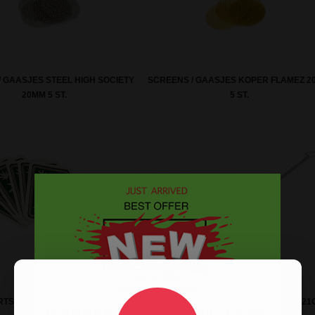
 GAASJES STEEL HIGH SOCIETY
SCREENS / GAASJES KOPER FLAMEZ 
20MM 5 ST.
5 ST.
RTSPEL - PLAYING CARDS DECK
BONG BRUSH NATURE STANDARD 21