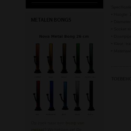
Specificati
• Hoogte:
METALEN BONGS
• Diamete
• Socket s
• Downpipe
• Kleur: tr
• Materiaal
TOEBEH
Op zoek naar een
bong van
metaal
? Wij hebben ze! De