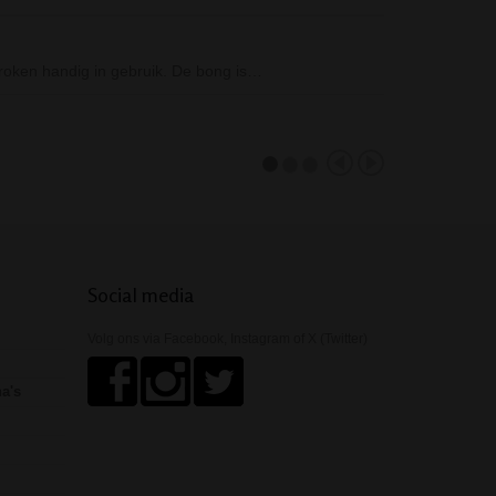
5…
Black Leaf Curv
roken handig in gebruik. De bong is…
De Black Leaf 
formaat is…
Social media
Volg ons via Facebook, Instagram of X (Twitter)
ha's