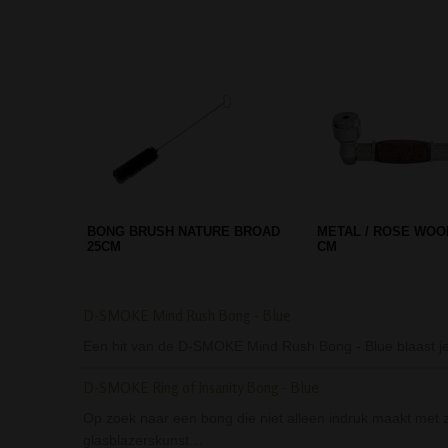
G-ROLLZ MAD SCIENTIST
SCREEN QUEEN PIJ
ROLLING TRAY SMALL
ROYAL FILTER ADAP
BRONZ…
D-SMOKE Mind Rush Bong - Blue
Een hit van de D-SMOKE Mind Rush Bong - Blue blaast je
D-SMOKE Ring of Insanity Bong - Blue
Op zoek naar een bong die niet alleen indruk maakt met 
glasblazerskunst…