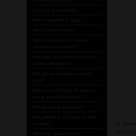
Hoe werkt een bong?
Hoe rook je een bong?
Welke maat heb ik nodig?
Wat is een pre-cooler?
Wat is dabben en hoe dab je
cannabisconcentraten?
Hoe vaak en waarom het water in
je bong vervangen?
Wat zijn de voordelen van een
bong?
Wat is een ice bong? En waarom
zou je ijs in je bong doen?
Hoe gebruik je een bong?
Hoe gebruik je een bong om wiet
te roken?
De
Small 
handig in 
Wat is een goede bong?