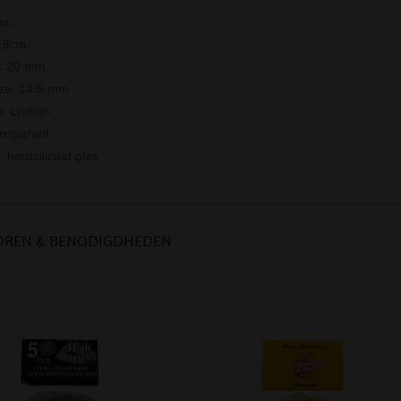
es:
 19cm
r: 20 mm
ize: 14.5 mm
: chillum
ansparant
: borosilicaat glas
OREN & BENODIGDHEDEN