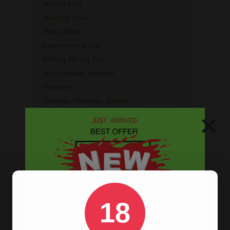
Actieve kool
Dabbing Tools
Hemp Wick
Lange vloei & tips
Rolling Mixing Tray
Schoonmaak artikelen
Grinders
Screens - Gaasjes - Zeefjes
×
BESTELINFORMATIE
Scherpe prijzen
Beste kwaliteit
Groeiend assortiment
Snelle levering
18
Afleveren op afhaallocatie
Discreet betalen