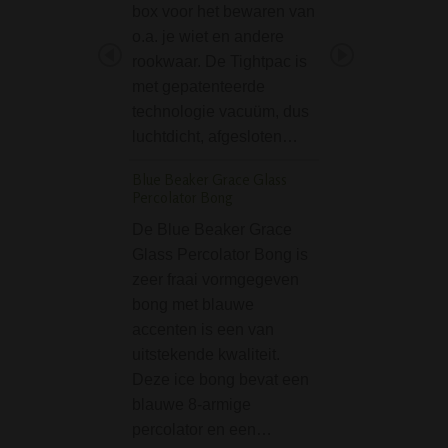
box voor het bewaren van
maar ook met zijn
o.a. je wiet en andere
prestaties? De
rookwaar. De Tightpac is
blauwe Ring of In
met gepatenteerde
Bong van D-SMO
technologie vacuüm, dus
een meesterwerk
luchtdicht, afgesloten…
glasblazerskuns
Blue Beaker Grace Glass
D-SMOKE Mental H
Percolator Bong
Green Bubbler
De Blue Beaker Grace
De D-SMOKE Men
Glass Percolator Bong is
High Green Bubbl
zeer fraai vormgegeven
met uitstek een b
bong met blauwe
waarmee je een 
accenten is een van
high kunt bereike
uitstekende kwaliteit.
What's in the nam
Deze ice bong bevat een
je zeggen. De 'Me
blauwe 8-armige
High' serie van D
percolator en een…
SMOKE bevat…