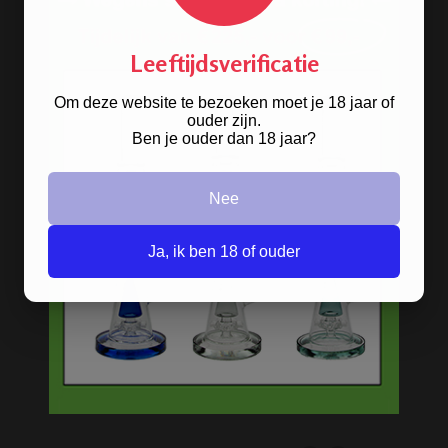
Discreet verpakt
Nu
Gratis
verzenden vanaf
€49,
-
Leeftijdsverificatie
Gratis
artikel bij je bestelling
Veilig, makkelijk, betrouwbaar
Om deze website te bezoeken moet je 18 jaar of
ouder zijn.
Ben je ouder dan 18 jaar?
Nee
Ja, ik ben 18 of ouder