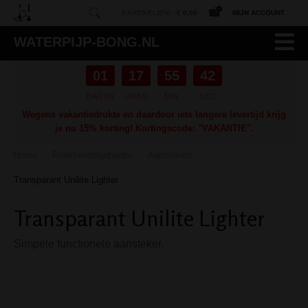
0 ARTIKEL(EN) -
€ 0,00
MIJN ACCOUNT
WATERPIJP-BONG.NL
01
17
55
41
DAGEN
UREN
MIN
SEC
Wegens vakantiedrukte en daardoor iets langere levertijd krijg
je nu 15% korting! Kortingscode: "VAKANTIE".
Home
Rookbenodigdheden
Aanstekers
/
/
/
Transparant Unilite Lighter
Transparant Unilite Lighter
Simpele functionele aansteker.