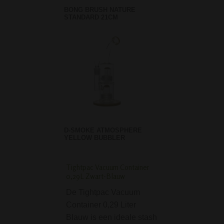
BONG BRUSH NATURE
STANDARD 21CM
D-SMOKE ATMOSPHERE
YELLOW BUBBLER
Tightpac Vacuum Container
D-SMOKE Ring of In
0,29L Zwart-Blauw
Bong - Blue
De Tightpac Vacuum
Op zoek naar ee
Container 0,29 Liter
die niet alleen in
Blauw is een ideale stash
maakt met zijn lo