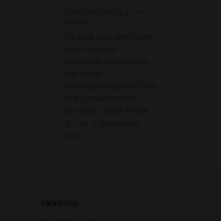
Sahbi Shisha Purple 47 cm - 2
MamaJah Axe Pipe w
slangen
Kickhole 12 cm
Op zoek naar een shisha,
Mamajah levert w
mooi van kleur,
smokers kunstwe
opvallend, 2 slangen én
zoals ook deze A
met goede
Een geweldig mo
rookeigenschappen? Dan
puurpijp in de vo
heb je mischien met
een bijl. De pijp 
de Sahbi Shisha Purple
van de voet, een
47 cm - 2 slangen nu
boomstronk. Kla
wel…
Headshop