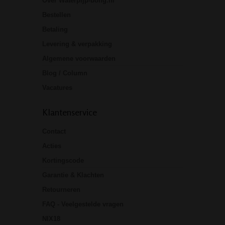
Over Waterpijp-bong.nl
Bestellen
Betaling
Levering & verpakking
Algemene voorwaarden
Blog / Column
Vacatures
Klantenservice
Contact
Acties
Kortingscode
Garantie & Klachten
Retourneren
FAQ - Veelgestelde vragen
NIX18