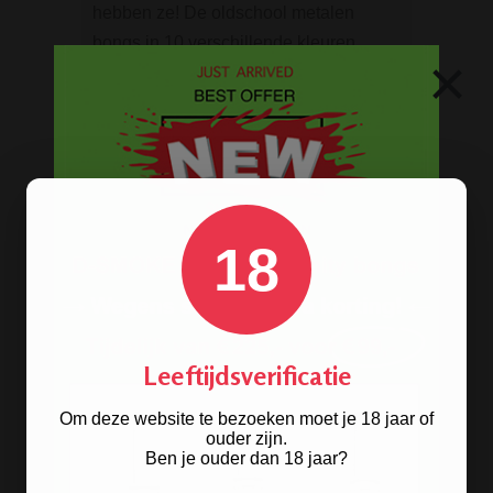
hebben ze! De oldschool metalen
bongs in 10 verschillende kleuren.
×
BONGS
Acryl bongs
Bong schoonmaken
18
Glazen bongs
Precooler Ashcatcher bongs
Bamboe bongs
Leeftijdsverificatie
Freezable bongs
Ice bongs
Om deze website te bezoeken moet je 18 jaar of
ouder zijn.
Olie bongs & bubblers
Ben je ouder dan 18 jaar?
Percolator bongs