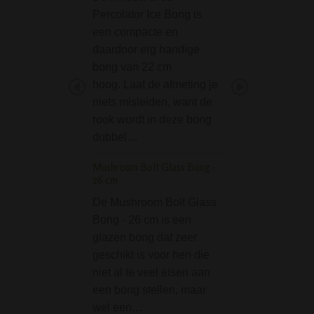
Percolator Ice Bong is
Soft Touch Aanste
een compacte en
een goede aanste
daardoor erg handige
een zacht rubber
bong van 22 cm
aanvoelend omhul
hoog. Laat de afmeting je
Clipper wie kent h
niets misleiden, want de
De aanstekers zij
rook wordt in deze bong
robuust, gaan la
dubbel…
en zijn ideaal…
Mushroom Bolt Glass Bong -
Solide Eurojet Pijpa
26 cm
met normale vlam
De Mushroom Bolt Glass
De Side Flame
Bong - 26 cm is een
Pijpaansteker me
glazen bong dat zeer
normale vlam is 
geschikt is voor hen die
praktische aanste
niet al te veel eisen aan
het aansteken van
een bong stellen, maar
bongs en waterpij
wel een…
Dankzij de zijwaa