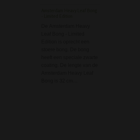
vlam kun je makke
Amsterdam Heavy Leaf Bong
onder een hoek
- Limited Edition
aansteken…
De Amsterdam Heavy
Umber Beaker Spira
Leaf Bong - Limited
Percolator GG Bong
Edition is oprecht een
stoere bong. De bong
Grace Glass heef
heeft een speciale zwarte
haar populaire kl
coating. De lengte van de
model opnieuw
Amsterdam Heavy Leaf
uitgebracht en dit
Bong is 32 cm…
een zacht amber 
achtige kleur, nam
de Umber Beaker 
Percolator GG B
Deze geweldige 
is…