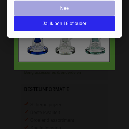
Nee
Metalen bongs
Keramische bongs
Ja, ik ben 18 of ouder
Pure Glass bongs
Speciale bongs
Bong gift sets
Bong shop
Bong accessoires & onderdelen
BESTELINFORMATIE
Scherpe prijzen
Beste kwaliteit
Groeiend assortiment
Snelle levering