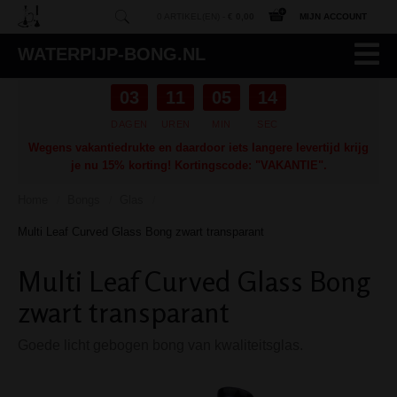
0 ARTIKEL(EN) -
€ 0,00
MIJN ACCOUNT
WATERPIJP-BONG.NL
03
11
05
13
DAGEN
UREN
MIN
SEC
Wegens vakantiedrukte en daardoor iets langere levertijd krijg
je nu 15% korting! Kortingscode: "VAKANTIE".
Home
Bongs
Glas
/
/
/
Multi Leaf Curved Glass Bong zwart transparant
Multi Leaf Curved Glass Bong
zwart transparant
Goede licht gebogen bong van kwaliteitsglas.