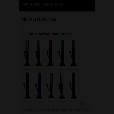
Wat is een goede bong?
METALEN BONGS
Op
zoek naar een
bong van metaal
? Wij