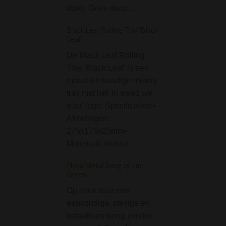
Saxo Glass Bong in 
doen. Deze doos…
Een glazen bong 
Black Leaf Rolling Tray 'Black
cm hoog opgebor
Leaf'
een doos met
De Black Leaf Rolling
fluweelachtige sto
Tray 'Black Leaf' is een
Mooi om in op te 
mooie en handige mixing
maar ook leuk om
tray met het 'In weed we
cadeau te doen.
trust' logo. Specificaties:•
Glass…
Afmetingen:
Rasta Black Metal 
275x175x25mm•
Grinder - 4 parts
Materiaal: metaal
De Rasta Black M
Nova Metal Bong 26 cm -
mm Grinder - 4 par
Green
een mooie en sto
Op zoek naar een
zwarte grinder da
eenvoudige, stevige en
uit 4 delen. Met d
betaalbare bong zonder
grinder kan je per