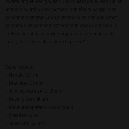
zwarte ring en een gouden Black Leaf opdruk, een kleine
metalen puurpijp voor met/voor een sleutelhanger, een
schoonmaakborstel, een stuff doosje en een pakje met
screens. Een complete set voor een roker. Leuk voor je
zelf en ideaal om in op te bergen, maar natuurlijk ook
zeer geschikt om als cadeau te geven!
Specificaties:
• Hoogte: 17 cm
• Diameter: 13 mm
• Joint socket size: 14.5 mm
• Down pipe: chillum
• Kleur: transparant / zwart / goud
• Materiaal: glas
• Glasdikte: 3,2 mm