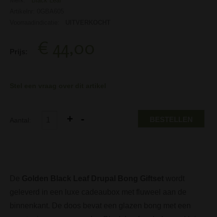
Merk:
Black Leaf
Artikelnr: 0GBA605
Voorraadindicatie:
UITVERKOCHT
€ 44,00
Prijs:
Stel een vraag over dit artikel
BESTELLEN
Aantal:
De
Golden Black Leaf Drupal Bong Giftset
wordt
geleverd in een luxe cadeaubox met fluweel aan de
binnenkant. De doos bevat een glazen bong met een