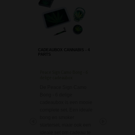
CADEAUBOX CANNABIS - 4
PARTS
Peace Sign Camo Bong - 6
G-ROLLZ Fly High R
delige cadeaubox
Tray Small
De Peace Sign Camo
Als je een jointje 
Bong - 6 delige
draaien of een pij
cadeaubox is een mooie
wil klaarmaken, d
complete set. Een ideale
handig met een tr
bong en smoker
werken. Hierop ka
starterset, maar ook een
je spul op kwijt…
ideale set om cadeau te