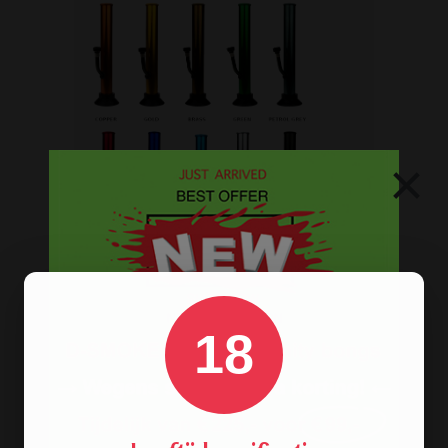
×
Op
zoek naar een
bong van metaal
? Wij
hebben ze! De oldschool metalen
18
bongs in 10 verschillende kleuren.
BONGS