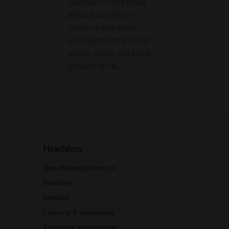
poespas? Deze Nova
efficiënt je…
Metal Bong 26 cm -
Green is een echte
klassieker. Dankzij het
rechte model, het lichte
gewicht en de…
Headshop
Over Waterpijp-bong.nl
Bestellen
Betaling
Levering & verpakking
Algemene voorwaarden