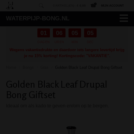
0 ARTIKEL(EN) -
€ 0,00
MIJN ACCOUNT
WATERPIJP-BONG.NL
01
06
05
04
DAGEN
UREN
MIN
SEC
Wegens vakantiedrukte en daardoor iets langere levertijd krijg
je nu 15% korting! Kortingscode: "VAKANTIE".
Home
Bongs
Glas
Golden Black Leaf Drupal Bong Giftset
/
/
/
Golden Black Leaf Drupal
Bong Giftset
Ideaal om als kado te geven en/om op te bergen.