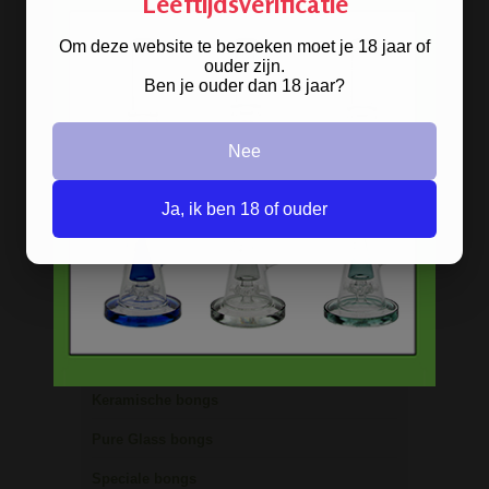
Leeftijdsverificatie
Acryl bongs
Om deze website te bezoeken moet je 18 jaar of
Bong schoonmaken
ouder zijn.
Ben je ouder dan 18 jaar?
Glazen bongs
Precooler Ashcatcher bongs
Nee
Bamboe bongs
Freezable bongs
Ja, ik ben 18 of ouder
Ice bongs
Olie bongs & bubblers
Percolator bongs
Metalen bongs
Keramische bongs
Pure Glass bongs
Speciale bongs