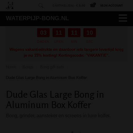
0 ARTIKEL(EN) -
€ 0,00
MIJN ACCOUNT
WATERPIJP-BONG.NL
03
11
11
10
DAGEN
UREN
MIN
SEC
Wegens vakantiedrukte en daardoor iets langere levertijd krijg
je nu 15% korting! Kortingscode: "VAKANTIE".
Home
Bongs
Bong gift sets
/
/
/
Dude Glas Large Bong in Aluminum Box Koffer
Dude Glas Large Bong in
Aluminum Box Koffer
Bong, grinder, aansteker en screens in luxe koffer.