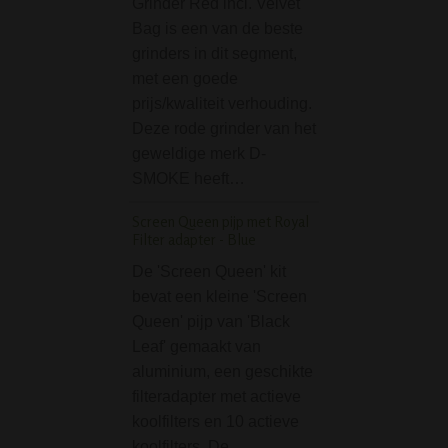
Grinder Red incl. Velvet
decoratie in de 
Bag is een van de beste
rastakleuren. Len
grinders in dit segment,
cm.
met een goede
Red Orange Skull Gra
prijs/kwaliteit verhouding.
Bong - 30 cm
Deze rode grinder van het
geweldige merk D-
De Red Orange S
SMOKE heeft…
Graffiti Bong - 30
een prachtige bo
Screen Queen pijp met Royal
Acryl. Het pracht
Filter adapter - Blue
deze bong is natuu
De 'Screen Queen' kit
(drukke) graffiti sti
bevat een kleine 'Screen
opdruk. Wanneer 
Queen' pijp van 'Black
teveel eisen…
Leaf' gemaakt van
aluminium, een geschikte
filteradapter met actieve
koolfilters en 10 actieve
koolfilters. De