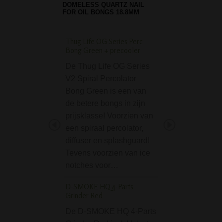
DOMELESS QUARTZ NAIL
FOR OIL BONGS 18.8MM
Thug Life OG Series Perc
D-SMOKE Swirl Gla
Bong Green + precooler
Hitter
De Thug Life OG Series
De D-SMOKE Swi
V2 Spiral Percolator
Glass One Hitter i
Bong Green is een van
een twisted firesta
de betere bongs in zijn
Met deze handza
prijsklasse! Voorzien van
hitter raak je bin
een spiraal percolator,
time helemaal ska
diffuser en splashguard!
Deze premium one
Tevens voorzien van ice
is gemaakt van d
notches voor…
Babi pijp met rasta 
D-SMOKE HQ 4-Parts
De Babi pijp met 
Grinder Red
decoratie is een fi
De D-SMOKE HQ 4-Parts
houten pijpje, vo