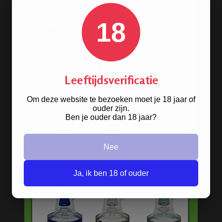
18
Op
zoek naar een
bong van metaal
? Wij
hebben ze! De oldschool metalen
Leeftijdsverificatie
bongs in 10 verschillende kleuren.
Om deze website te bezoeken moet je 18 jaar of
ouder zijn.
Ben je ouder dan 18 jaar?
BONGS
Nee
Acryl bongs
Bong schoonmaken
Ja, ik ben 18 of ouder
Glazen bongs
Precooler Ashcatcher bongs
Bamboe bongs