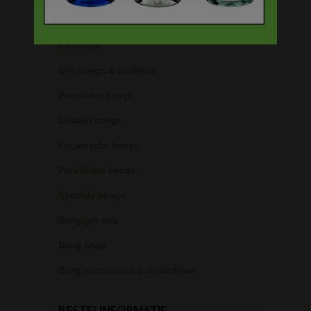
Freezable bongs
Ice bongs
Olie bongs & bubblers
Percolator bongs
Metalen bongs
Keramische bongs
Pure Glass bongs
Speciale bongs
Bong gift sets
Bong shop
Bong accessoires & onderdelen
BESTELINFORMATIE