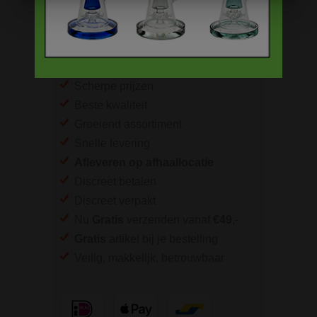
Bong accessoires & onderdelen
BESTELINFORMATIE
Scherpe prijzen
Beste kwaliteit
Groeiend assortiment
Snelle levering
Afleveren op afhaallocatie
Discreet betalen
Discreet verpakt
Nu
Gratis
verzenden vanaf
€49,
-
Gratis
artikel bij je bestelling
Veilig, makkelijk, betrouwbaar