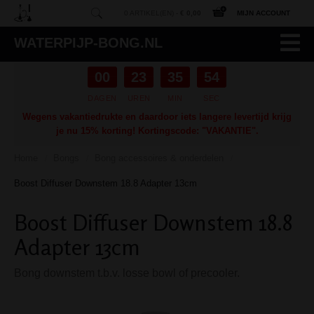
0 ARTIKEL(EN) -
€ 0,00
MIJN ACCOUNT
WATERPIJP-BONG.NL
00
23
35
54
DAGEN
UREN
MIN
SEC
Wegens vakantiedrukte en daardoor iets langere levertijd krijg
je nu 15% korting! Kortingscode: "VAKANTIE".
Home
Bongs
Bong accessoires & onderdelen
/
/
/
Boost Diffuser Downstem 18.8 Adapter 13cm
Boost Diffuser Downstem 18.8
Adapter 13cm
Bong downstem t.b.v. losse bowl of precooler.