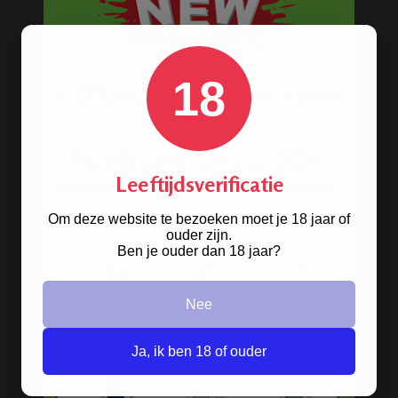
Precooler Ashcatcher bongs
Bamboe bongs
18
Freezable bongs
Ice bongs
Olie bongs & bubblers
Leeftijdsverificatie
Percolator bongs
Metalen bongs
Om deze website te bezoeken moet je 18 jaar of
ouder zijn.
Keramische bongs
Ben je ouder dan 18 jaar?
Pure Glass bongs
Nee
Speciale bongs
Bong gift sets
Ja, ik ben 18 of ouder
Bong shop