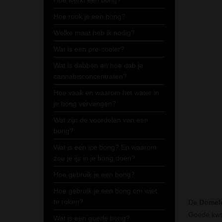
Hoe werkt een bong?
Hoe rook je een bong?
Welke maat heb ik nodig?
Wat is een pre-cooler?
Wat is dabben en hoe dab je
cannabisconcentraten?
Hoe vaak en waarom het water in
je bong vervangen?
Wat zijn de voordelen van een
bong?
Wat is een ice bong? En waarom
zou je ijs in je bong doen?
Hoe gebruik je een bong?
Hoe gebruik je een bong om wiet
te roken?
De
Domele
Goede kwal
Wat is een goede bong?