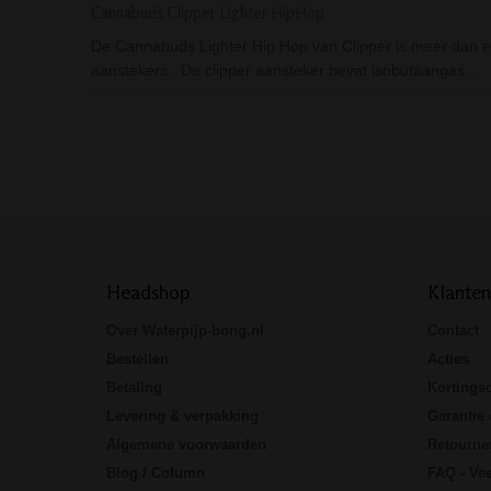
Cannabuds Clipper Lighter HipHop
De Cannabuds Lighter Hip Hop van Clipper is meer dan ee
aanstekers. De clipper aansteker bevat isobutaangas…
Headshop
Klanten
Over Waterpijp-bong.nl
Contact
Bestellen
Acties
Betaling
Kortings
Levering & verpakking
Garantie 
Algemene voorwaarden
Retourne
Blog / Column
FAQ - Vee