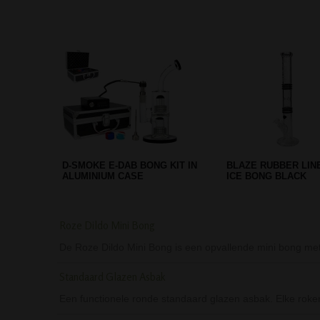
SLANT STRAIGHT GRIPPY
COMPLETE WEED S
ACRYLIC BONG - GREEN
GIFTSET - 8 PARTS
Roze Dildo Mini Bong
De Roze Dildo Mini Bong is een opvallende mini bong met
Standaard Glazen Asbak
Een functionele ronde standaard glazen asbak. Elke roker 