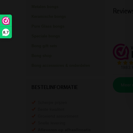
Metalen bongs
Review
Keramische bongs
Pure Glass bongs
8,7
Speciale bongs
Bong gift sets
Bong shop
Bong accessoires & onderdelen
BESTELINFORMATIE
Scherpe prijzen
Beste kwaliteit
Groeiend assortiment
Snelle levering
Afleveren op afhaallocatie