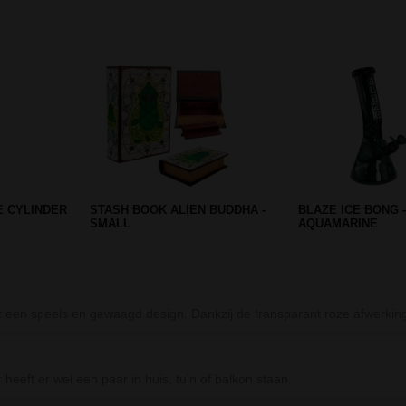
Prev
Next
MOKE DAB
BLACK LEAF PERC. PRE-
CLICK-CLACK BOX 
COOLER ICEBONG AMBER
BETTER BELIEVE
 een speels en gewaagd design. Dankzij de transparant roze afwerkin
heeft er wel een paar in huis, tuin of balkon staan.