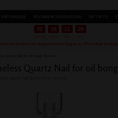
VAPORIZERS
ROOKBENODIGDHEDEN
GIFTSETS
E
02
19
11
25
DAGEN
UREN
MIN
SEC
ukte en daardoor iets langere levertijd krijg je nu 15% korting! Kortin
ss Quartz Nail for oil bongs 18.8mm
less Quartz Nail for oil bon
zen quartz nail geleverd in een box.