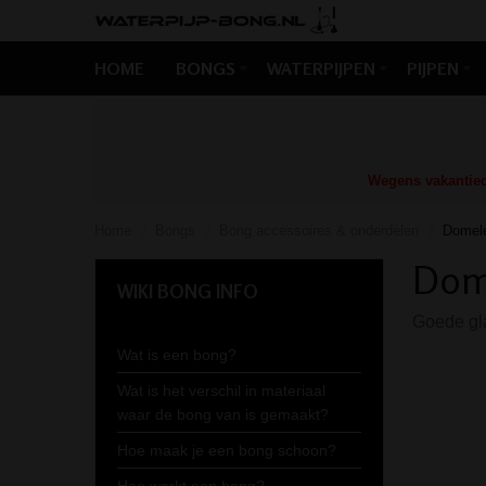
HOME
BONGS
WATERPIJPEN
PIJPEN
Wegens vakantiedr
Home
Bongs
Bong accessoires & onderdelen
Domele
/
/
/
Dome
WIKI BONG INFO
Goede gla
Wat is een bong?
Wat is het verschil in materiaal
waar de bong van is gemaakt?
Hoe maak je een bong schoon?