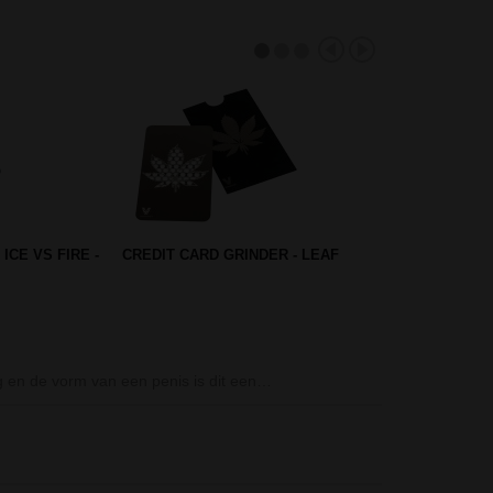
Ø 5,5 CM -
D-SMOKE GRENADE ICE BONG -
 IN ANGEL…
BLACK
Credit Card Grin
g en de vorm van een penis is dit een…
De Credit Card 
kunt…
Gripper Acryl 
De Gripper Acr