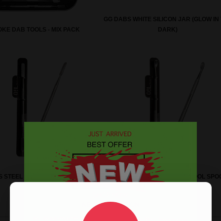
GG DABS WHITE SILICON JAR (GLOW IN
KE DAB TOOLS - MIX PACK
DARK)
S STEEL DAB PRECISSION TOOL
STAINLESS STEEL DABBER TOOL SPO