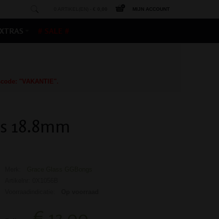
0 ARTIKEL(EN) -
€ 0,00
MIJN ACCOUNT
XTRAS
# SALE #
gscode: "VAKANTIE".
gs 18.8mm
Merk:
Grace Glass GGBongs
Artikelnr: 0X1056B
Voorraadindicatie:
Op voorraad
€ 13,00