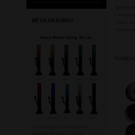
Specificati
• Socket s
METALEN BONGS
• Kleur: tr
• Materiaal
TOEBEH
Op zoek naar een
bong van
metaal
? Wij hebben ze! De