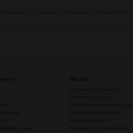
n aansteker. Zijn geschiedenis, zijn kenmerken en ontwerpen en funct
Prev
Next
service
Wiki info
Informatie over headshops
Informatie over bongs
code
Informatie over waterpijpen / shis
& Klachten
Informatie over vaporizers
ren
Informatie over wiet
lgestelde vragen
Informatie over medicinale wiet