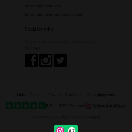
Informatie over wiet
Informatie over medicinale wiet
Social media
Volg ons via Facebook, Instagram of X
(Twitter)
Links
Sitemap
Privacy
Disclaimer
Contactgegevens
Copyright 2006 - 2026 * Waterpijp-bong.nl
8,7