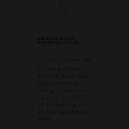
GREEN PEACE PAWN
PERC ICE BONG 35 CM
Cannabis Bees Ice Bong - Pink
Black Leaf Flask Bon
39 cm - Blue
De Cannabis Bees Ice
De Black Leaf Fl
Bong - Pink is een goede
Bong Rings - Bla
bong met een mooi
een echte blikvan
honinggraat patroon met
zijn robuuste desi
cannabees. Deze bong is
blauwe accenten 
10 inch hoog (ongeveer
herkenbare Black
25 cm) en heeft dus een
logo is dit een bo
lekker…
niet…