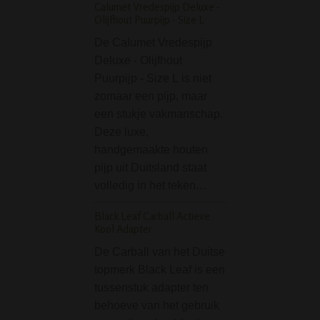
Calumet Vredespijp Deluxe -
Olijfhout Puurpijp - Size L
Slant Straight Grippy
Bong - Red
De Calumet Vredespijp
De Slant Straight
Deluxe - Olijfhout
Acrylic Bong - Re
Puurpijp - Size L is niet
duurzame en com
zomaar een pijp, maar
bong van 32 cm h
een stukje vakmanschap.
Doordat de bong 
Deze luxe,
gemaakt van acryl
handgemaakte houten
deze licht van ge
pijp uit Duitsland staat
Deze mooie…
volledig in het teken…
Black Leaf Golden 
Black Leaf Carball Actieve
GTI Series Bong
Kool Adapter
De Black Leaf Go
De Carball van het Duitse
Dragon GTI Seri
topmerk Black Leaf is een
is waanzinnige g
tussenstuk adapter ten
bong van 45 cent
behoeve van het gebruik
hoog, dat comple