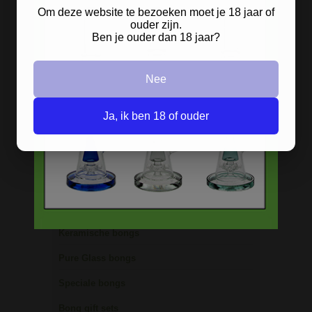
Bong schoonmaken
Om deze website te bezoeken moet je 18 jaar of
ouder zijn.
Glazen bongs
Ben je ouder dan 18 jaar?
Precooler Ashcatcher bongs
Nee
Bamboe bongs
Freezable bongs
Ja, ik ben 18 of ouder
Ice bongs
Olie bongs & bubblers
Percolator bongs
Metalen bongs
Keramische bongs
Pure Glass bongs
Speciale bongs
Bong gift sets