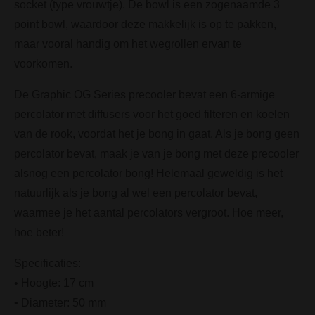
socket (type vrouwtje). De bowl is een zogenaamde 3
point bowl, waardoor deze makkelijk is op te pakken,
maar vooral handig om het wegrollen ervan te
voorkomen.
De Graphic OG Series precooler bevat een 6-armige
percolator met diffusers voor het goed filteren en koelen
van de rook, voordat het je bong in gaat. Als je bong geen
percolator bevat, maak je van je bong met deze precooler
alsnog een percolator bong! Helemaal geweldig is het
natuurlijk als je bong al wel een percolator bevat,
waarmee je het aantal percolators vergroot. Hoe meer,
hoe beter!
Specificaties:
• Hoogte: 17 cm
• Diameter: 50 mm