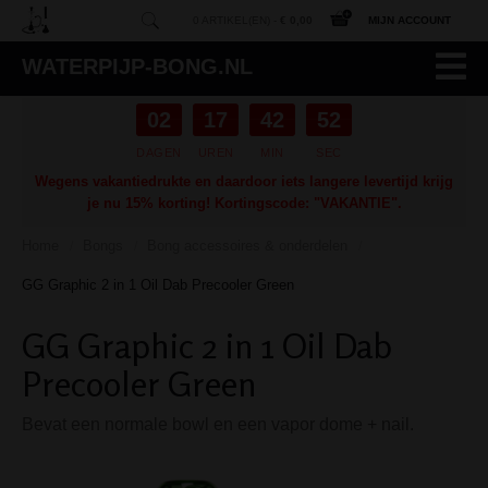
0 ARTIKEL(EN) -
€ 0,00
MIJN ACCOUNT
WATERPIJP-BONG.NL
02
17
42
51
DAGEN
UREN
MIN
SEC
Wegens vakantiedrukte en daardoor iets langere levertijd krijg
je nu 15% korting! Kortingscode: "VAKANTIE".
Home
Bongs
Bong accessoires & onderdelen
/
/
/
GG Graphic 2 in 1 Oil Dab Precooler Green
GG Graphic 2 in 1 Oil Dab
Precooler Green
Bevat een normale bowl en een vapor dome + nail.