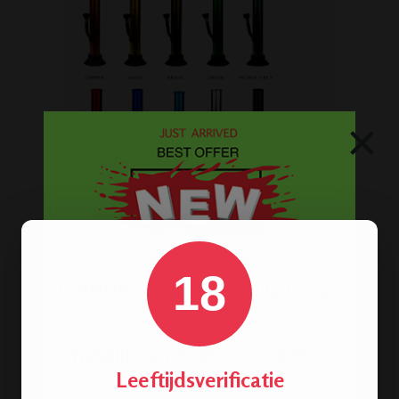
×
Op
zoek naar een
bong van metaal
? Wij
hebben ze! De oldschool metalen
bongs in 10 verschillende kleuren.
18
BONGS
Leeftijdsverificatie
Acryl bongs