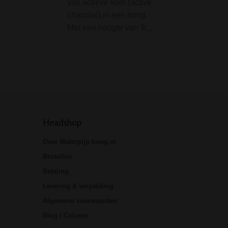
van actieve kool (active
geleverd wordt m
charcoal) in een bong.
precooler / ash ca
Met een hoogte van 9…
Zowel de bong ze
Headshop
Over Waterpijp-bong.nl
Bestellen
Betaling
Levering & verpakking
Algemene voorwaarden
Blog / Column