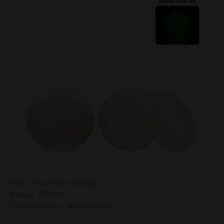
Merk:
Grace Glass GGBongs
Artikelnr: 8000093
Voorraadindicatie:
UITVERKOCHT