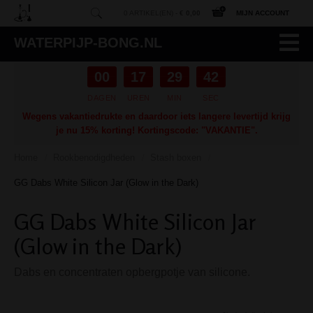
0 ARTIKEL(EN) -
€ 0,00
MIJN ACCOUNT
WATERPIJP-BONG.NL
00
17
29
41
DAGEN
UREN
MIN
SEC
Wegens vakantiedrukte en daardoor iets langere levertijd krijg
je nu 15% korting! Kortingscode: "VAKANTIE".
Home
Rookbenodigdheden
Stash boxen
/
/
/
GG Dabs White Silicon Jar (Glow in the Dark)
GG Dabs White Silicon Jar
(Glow in the Dark)
Dabs en concentraten opbergpotje van silicone.