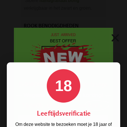
Stoere
handgranaat bong
verkrijgbaar in het zwart en groen.
ROOK BENODIGDHEDEN
×
Aanstekers
Asbakken
Stash boxen
Actieve kool
Dabbing Tools
Hemp Wick
18
Lange vloei & tips
Rolling Mixing Tray
Schoonmaak artikelen
Grinders
Leeftijdsverificatie
Screens - Gaasjes - Zeefjes
Om deze website te bezoeken moet je 18 jaar of