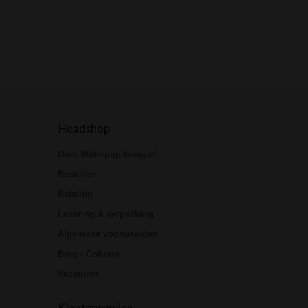
premium merk D
is echt…
Headshop
Over Waterpijp-bong.nl
Bestellen
Betaling
Levering & verpakking
Algemene voorwaarden
Blog / Column
Vacatures
Klantenservice