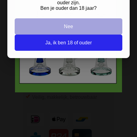
ouder zijn.
BESTELINFORMATIE
Ben je ouder dan 18 jaar?
Scherpe prijzen
Nee
Beste kwaliteit
Groeiend assortiment
Ja, ik ben 18 of ouder
Snelle levering
Afleveren op afhaallocatie
Discreet betalen
Discreet verpakt
Nu
Gratis
verzenden vanaf
€49,
-
Gratis
artikel bij je bestelling
Veilig, makkelijk, betrouwbaar