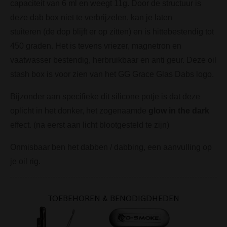
capaciteit van
6 ml
en weegt
11g
. Door de structuur is
deze dab box niet te v
erbrijzelen
,
kan je laten
stuiteren
(
de dop
blijft er op zitten
)
en is
hittebestendig tot
450 graden
.
Het is tevens
vriezer, magnetron
en
vaatwasser bestendig
,
herbruikbaar en
anti geur
.
Deze oil
stash box is voor zien van het GG
Grace
Glas
Dabs
logo.
Bijzonder aan specifieke dit silicone potje is dat deze
oplicht in het donker, het zogenaamde
glow in the dark
effect. (na eerst aan licht blootgesteld te zijn)
Onmisbaar ben het dabben / dabbing, een aanvulling op
je oil rig.
TOEBEHOREN & BENODIGDHEDEN