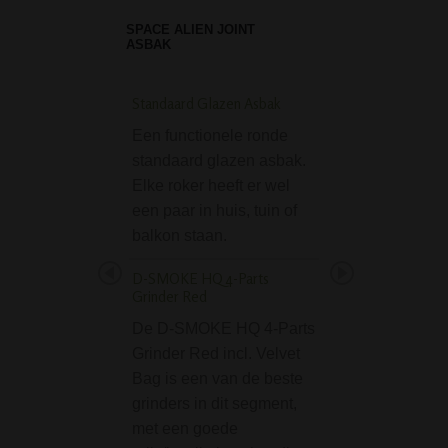
SPACE ALIEN JOINT
ASBAK
Standaard Glazen Asbak
Metal Pure Pipe Set
a Case
Een functionele ronde
De praktische me
standaard glazen asbak.
pijpenset van BR
Elke roker heeft er wel
de ideale metgeze
een paar in huis, tuin of
onderweg. Deze
balkon staan.
complete set beva
D-SMOKE HQ 4-Parts
wat de echte lief
Grinder Red
nodig heeft voor 
De D-SMOKE HQ 4-Parts
rookervaring. De 
Grinder Red incl. Velvet
bestaat uit…
Bag is een van de beste
Black Stripe Acryl B
grinders in dit segment,
Lift Bowl
met een goede
De Black Stripe A