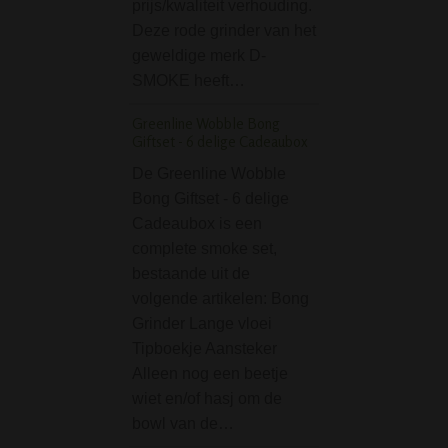
prijs/kwaliteit verhouding.
Bong with Lift Bo
Deze rode grinder van het
leuke bong van o
geweldige merk D-
32 cm, voorzien 
SMOKE heeft…
verticale blauwe 
Greenline Wobble Bong
over de lengte. 
Giftset - 6 delige Cadeaubox
zonder al te veel
De Greenline Wobble
toeters…
Bong Giftset - 6 delige
D-SMOKE Massive T
Cadeaubox is een
Honeycomb Bong - 
complete smoke set,
Wauw, wat een b
bestaande uit de
bong! De D-SMO
volgende artikelen: Bong
Massive Triple
Grinder Lange vloei
Honeycomb Bong 
Tipboekje Aansteker
is echt een zwaar
Alleen nog een beetje
bong. Letterlijk en
wiet en/of hasj om de
figuurlijk! Deze
bowl van de…
"Massive" bong v