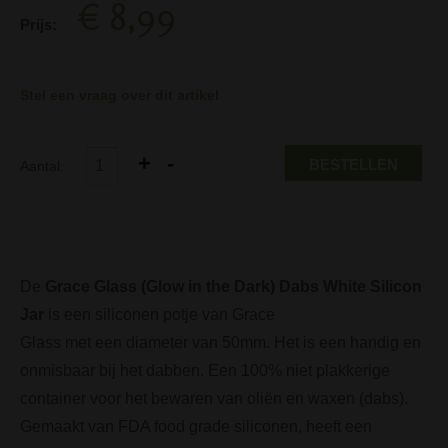
€ 8,99
Prijs:
Stel een vraag over dit artikel
BESTELLEN
Aantal:
De
Grace Glass (Glow in the Dark) Dabs White Silicon
Jar
is een
siliconen
potje
van Grace
Glass met een diameter van 50mm. Het
is een
handig
en
onmisbaar
bij het dabben
.
Een
100
% niet
plakkerige
container
voor het bewaren van oliën
en waxen (dabs)
.
Gemaakt van
FDA
food grade siliconen
, heeft
een