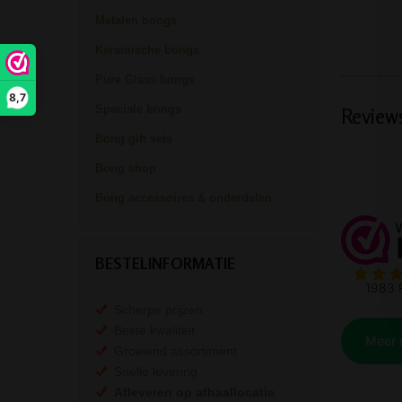
Metalen bongs
Keramische bongs
Pure Glass bongs
8,7
Speciale bongs
Review
Bong gift sets
Bong shop
Bong accessoires & onderdelen
BESTELINFORMATIE
Scherpe prijzen
Beste kwaliteit
Groeiend assortiment
Snelle levering
Afleveren op afhaallocatie