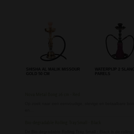
ZWARTE LICHTGEWICHT KLEINE
SCREEN QUEEN PIJ
BONG - ACRYL
ROYAL FILTER ADAP
GROEN
Nova Metal Bong 26 cm - Red
Op zoek naar een eenvoudige, stevige en betaalbare bong
en…
Bio-degradable Rolling Tray Small - Black
De Bio-degradable Rolling Tray Small - Black is de rolling