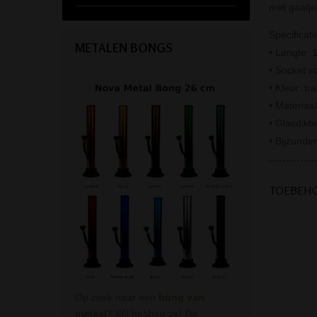
met gaatje
Specificati
METALEN BONGS
• Lengte: 
• Socket s
• Kleur: tr
• Materiaal
• Glasdikt
• Bijzonde
TOEBEH
Op zoek naar een
bong van
metaal
? Wij hebben ze! De