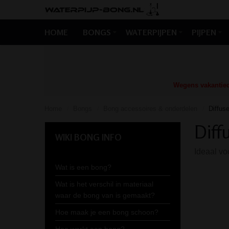
HOME
BONGS
WATERPIJPEN
PIJPEN
Wegens vakantiedr
Home
Bongs
Bong accessoires & onderdelen
Diffus
/
/
/
Diff
WIKI BONG INFO
Ideaal vo
Wat is een bong?
Wat is het verschil in materiaal
waar de bong van is gemaakt?
Hoe maak je een bong schoon?