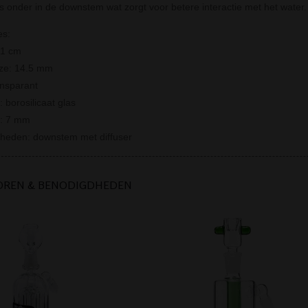
s onder in de downstem wat zorgt voor betere interactie met het water.
es:
11 cm
ize: 14.5 mm
ansparant
: borosilicaat glas
e: 7 mm
rheden: downstem met diffuser
OREN & BENODIGDHEDEN