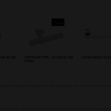
Prev
Next
P MET
STASH BOX (8 X 11 CM)
CREDIT CARD GRI
TER -
UNIVERSITY OF CANNABIS
LEAF
 zonder poespas? Deze Nova Metal Bong 26 cm - Red is een echte klass
 tray voor de milieubewuste smoker! Een tray is een handig hulpmiddel b