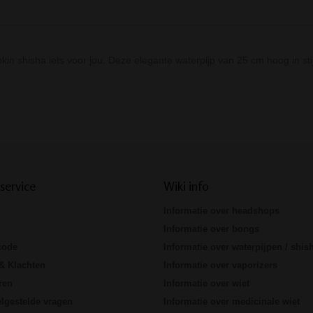
in shisha iets voor jou. Deze elegante waterpijp van 25 cm hoog in sti
Prev
Next
service
Wiki info
Informatie over headshops
Informatie over bongs
code
Informatie over waterpijpen / shis
& Klachten
Informatie over vaporizers
ren
Informatie over wiet
lgestelde vragen
Informatie over medicinale wiet