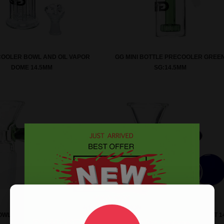
OOLER BOWL AND OIL VAPOR
GG MINI BOTTLE PRECOOLER GREE
DOME 14.5MM
SG:14.5MM
OWL MET GROEN HANDVAT 14.5
GLASS BOWL MET BLAUW HANDVAT 14