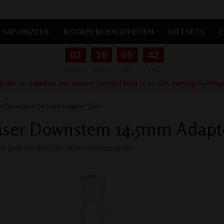
VAPORIZERS
ROOKBENODIGDHEDEN
GIFTSETS
E
03
10
05
41
DAGEN
UREN
MIN
SEC
ukte en daardoor iets langere levertijd krijg je nu 15% korting! Kortin
er Downstem 14.5mm Adapter 11cm
user Downstem 14.5mm Adapt
or gebruik met precooler of losse bowl.