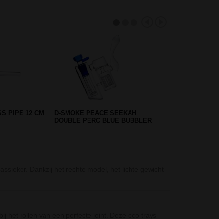
NDER - RASTA
CLIPPER CLASSIC WEED BRO
AANSTEKER
ActiTube Tune In
ieker. Dankzij het rechte model, het lichte gewicht
De ActiTube Tun
beits of blank
Boost Pro Beake
ij het rollen van een perfecte joint. Deze eco trays
Boost is een A-