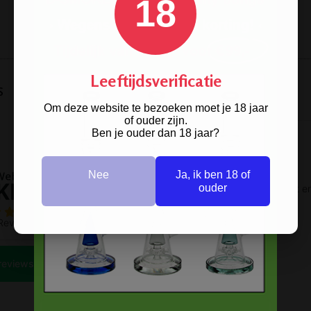
18
MM
MM
Leeftijdsverificatie
s
Om deze website te bezoeken moet je 18 jaar
of ouder zijn.
Ben je ouder dan 18 jaar?
Nee
Ja, ik ben 18 of
ouder