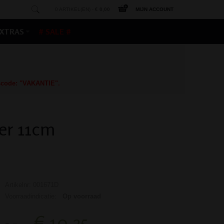
0 ARTIKEL(EN) -
€ 0,00
MIJN ACCOUNT
XTRAS
# SALE #
gscode: "VAKANTIE".
er 11cm
Artikelnr: 001671D
Voorraadindicatie:
Op voorraad
€ 10,25