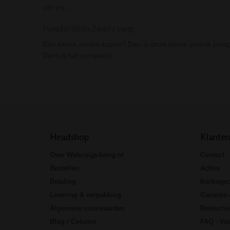
zijn vrij…
Pumpkin Shisha Zwart 1 slang
Een kleine shisha kopen? Dan is deze kleine zwarte pumpk
Dankzij het compacte…
Headshop
Klanten
Over Waterpijp-bong.nl
Contact
Bestellen
Acties
Betaling
Kortings
Levering & verpakking
Garantie 
Algemene voorwaarden
Retourne
Blog / Column
FAQ - Vee