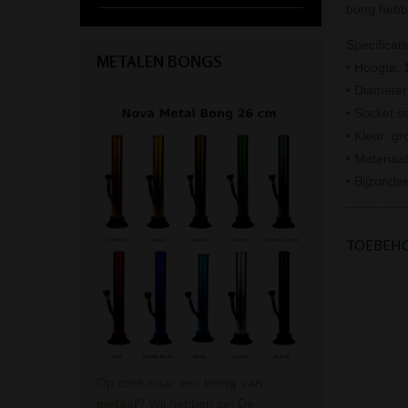
bong hebbe
Specificati
METALEN BONGS
• Hoogte: 
• Diamete
• Socket s
• Kleur: gr
• Materiaal
• Bijzonde
TOEBEH
Op zoek naar een
bong van
metaal
? Wij hebben ze! De