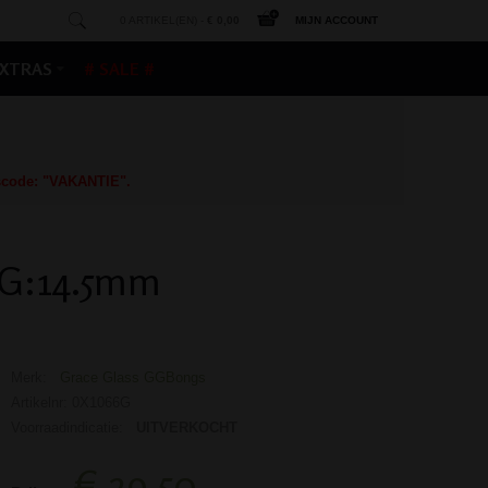
0 ARTIKEL(EN) -
€ 0,00
MIJN ACCOUNT
XTRAS
# SALE #
gscode: "VAKANTIE".
SG:14.5mm
Merk:
Grace Glass GGBongs
Artikelnr: 0X1066G
Voorraadindicatie:
UITVERKOCHT
€ 29,50