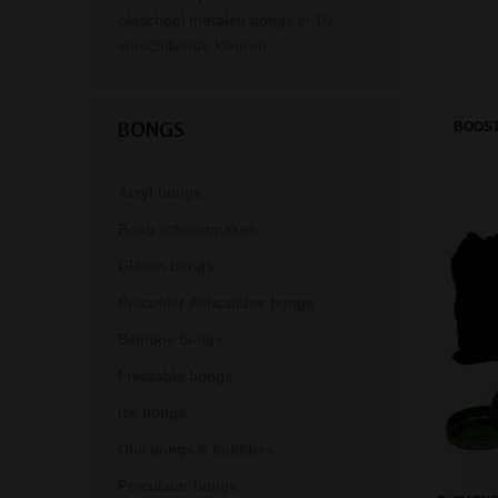
oldschool metalen bongs in 10
verschillende kleuren.
BONGS
BOOST
Acryl bongs
Bong schoonmaken
Glazen bongs
Precooler Ashcatcher bongs
Bamboe bongs
Freezable bongs
Ice bongs
Olie bongs & bubblers
Percolator bongs