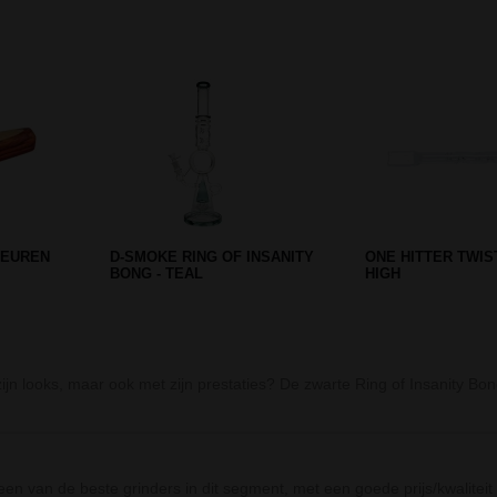
Prev
Next
NG TRAY
BIG WILLY L GLASS BLACK
TRIBAL TATTOO 
E
LEAF BONG
LARGE 60 CM
zijn looks, maar ook met zijn prestaties? De zwarte Ring of Insanity
n van de beste grinders in dit segment, met een goede prijs/kwalitei