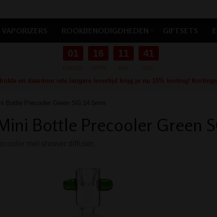
VAPORIZERS
ROOKBENODIGDHEDEN
GIFTSETS
E
01
16
11
40
DAGEN
UREN
MIN
SEC
ukte en daardoor iets langere levertijd krijg je nu 15% korting! Kortin
i Bottle Precooler Green SG:14.5mm
ini Bottle Precooler Green 
cooler met shower diffuser.