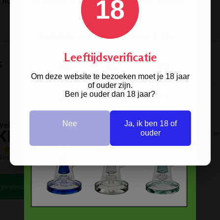
18
 HQ 4-PARTS GRINDER GREEN
CLEAR-GROEN
Leeftijdsverificatie
s
Om deze website te bezoeken moet je 18 jaar
of ouder zijn.
Ben je ouder dan 18 jaar?
Nee
Ja, ik ben 18 of
ouder