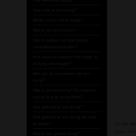
Hoe werkt een bong?
Hoe rook je een bong?
Welke maat heb ik nodig?
Wat is een pre-cooler?
Wat is dabben en hoe dab je
cannabisconcentraten?
Hoe vaak en waarom het water in
je bong vervangen?
Wat zijn de voordelen van een
bong?
Wat is een ice bong? En waarom
zou je ijs in je bong doen?
Hoe gebruik je een bong?
Hoe gebruik je een bong om wiet
te roken?
De
GG Min
groen. Met
Wat is een goede bong?