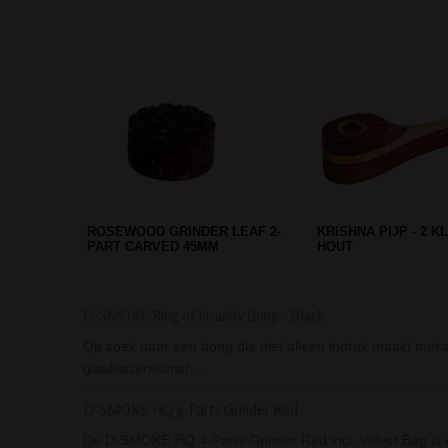
MEDIUM HOUTEN PIJP MET
BLACK LEAF ROLLI
METALEN KOP
'MUSHROOM' LARG
D-SMOKE Ring of Insanity Bong - Black
Op zoek naar een bong die niet alleen indruk maakt met 
glasblazerskunst…
D-SMOKE HQ 4-Parts Grinder Red
De D-SMOKE HQ 4-Parts Grinder Red incl. Velvet Bag is ee