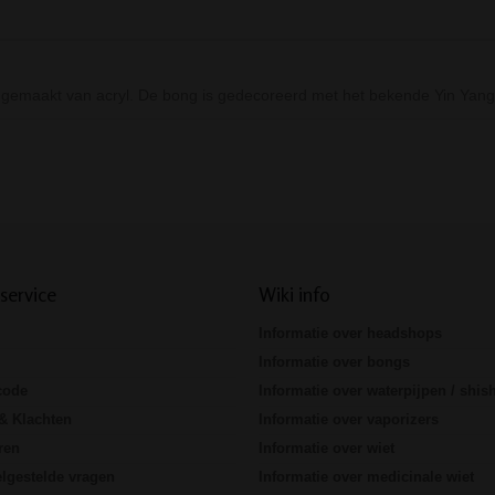
g gemaakt van acryl. De bong is gedecoreerd met het bekende Yin Ya
Prev
Next
service
Wiki info
Informatie over headshops
Informatie over bongs
code
Informatie over waterpijpen / shis
& Klachten
Informatie over vaporizers
ren
Informatie over wiet
lgestelde vragen
Informatie over medicinale wiet