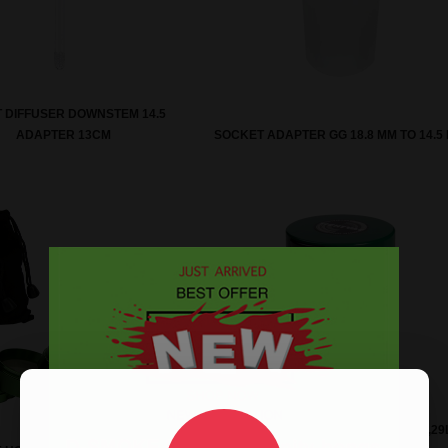
 DIFFUSER DOWNSTEM 14.5
ADAPTER 13CM
SOCKET ADAPTER GG 18.8 MM TO 14.5
TIGHTPAC VACUUM CONTAINER 0,29