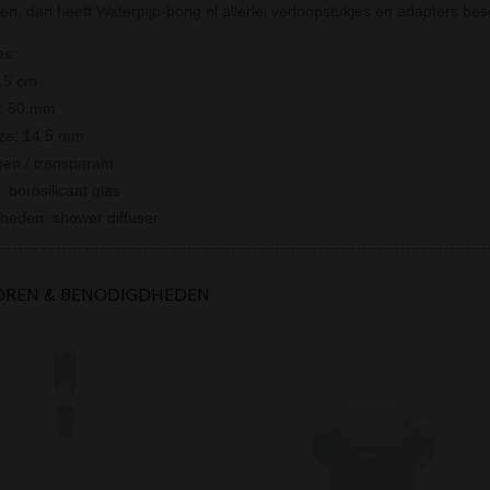
n, dan heeft Waterpijp-bong.nl allerlei verloopstukjes en adapters bes
es:
15 cm
r: 50 mm
ize: 14.5 mm
oen / transparant
: borosilicaat glas
rheden: shower diffuser
OREN & BENODIGDHEDEN