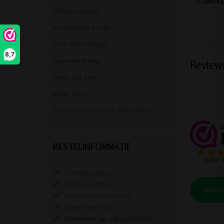
D-SMOKE
Metalen bongs
Keramische bongs
Pure Glass bongs
8,7
Speciale bongs
Review
Bong gift sets
Bong shop
Bong accessoires & onderdelen
BESTELINFORMATIE
Scherpe prijzen
Beste kwaliteit
Groeiend assortiment
Snelle levering
Afleveren op afhaallocatie