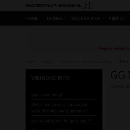
HOME
BONGS
WATERPIJPEN
PIJPEN
Wegens vakantiedr
Home
Bongs
Bong accessoires & onderdelen
GG Min
/
/
/
GG M
WIKI BONG INFO
Goede pre
Wat is een bong?
Wat is het verschil in materiaal
waar de bong van is gemaakt?
Hoe maak je een bong schoon?