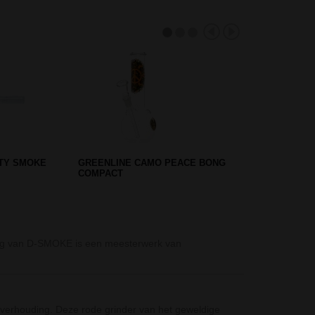
GLASS BONG
BLACK LEAF FLASK BONG
RINGS - 39 CM - GREY
D-SMOKE Gree
 Bong van D-SMOKE is een meesterwerk van
De D-SMOKE Gre
gemiddelde…
Rosewood Grind
t verhouding. Deze rode grinder van het geweldige
De Rosewood Gr