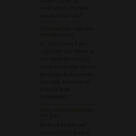
gouden iconische
small
wietbladeren. Het fijne
De Stash Book Al
van deze tray is dat…
Visitor - small is 
Glass Hand Pipe - Light Grey
geheim "boek" waa
with Stripes 10 cm
stash in kunt bew
De Glass Hand Pipe -
Het is geen echt 
Light Grey with Stripes is
maar het ziet er zo
een mooie decoratieve
terwijl het in…
kleine glazen pijp. De pijp
D-SMOKE THC Addi
bevat aan de zijkant een
- Black
carb hole, waarmee het
Met de D-SMOK
mogelijk is de
Addict Bong - Bla
luchtstroom…
geniet je van een
Black Leaf Boxed Multilevel
rookervaring van 
Perc Bong
favoriete wiet of h
De Black Leaf Boxed
soort. Deze comp
Multilevel Perc Bong is
stijlvolle en