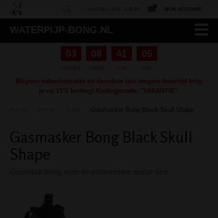
0 ARTIKEL(EN) -
€ 0,00
MIJN ACCOUNT
WATERPIJP-BONG.NL
03
08
41
04
DAGEN
UREN
MIN
SEC
Wegens vakantiedrukte en daardoor iets langere levertijd krijg
je nu 15% korting! Kortingscode: "VAKANTIE".
Home
Bongs
Acryl
Gasmasker Bong Black Skull Shape
/
/
/
Gasmasker Bong Black Skull
Shape
Gasmask bong voor de extremisten onder ons.