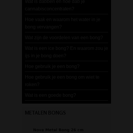
Wat is dabben en hoe dab je
cannabisconcentraten?
Hoe vaak en waarom het water in je
bong vervangen?
Wat zijn de voordelen van een bong?
Wat is een ice bong? En waarom zou je
ijs in je bong doen?
Hoe gebruik je een bong?
Hoe gebruik je een bong om wiet te
roken?
Wat is een goede bong?
METALEN BONGS