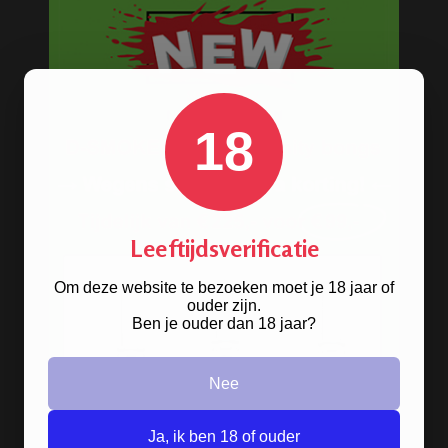
Acryl bongs
Bong schoonmaken
Glazen bongs
Precooler Ashcatcher bongs
18
Bamboe bongs
Freezable bongs
Ice bongs
Leeftijdsverificatie
Olie bongs & bubblers
Om deze website te bezoeken moet je 18 jaar of
ouder zijn.
Percolator bongs
Ben je ouder dan 18 jaar?
Metalen bongs
Keramische bongs
Nee
Pure Glass bongs
Ja, ik ben 18 of ouder