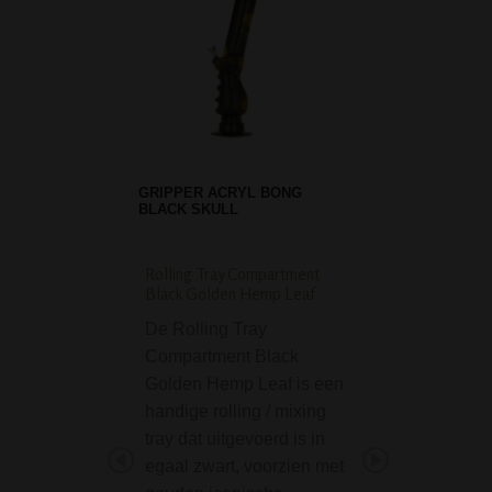
GRIPPER ACRYL BONG
BLACK SKULL
Rolling Tray Compartment
Greengo Elektronis
Black Golden Hemp Leaf
Aansteker
De Rolling Tray
De Greengo
Compartment Black
Elektronische Aa
Golden Hemp Leaf is een
is een simpele aa
handige rolling / mixing
eentje die je altij
tray dat uitgevoerd is in
moet hebben.
egaal zwart, voorzien met
Stash Book Alien Visi