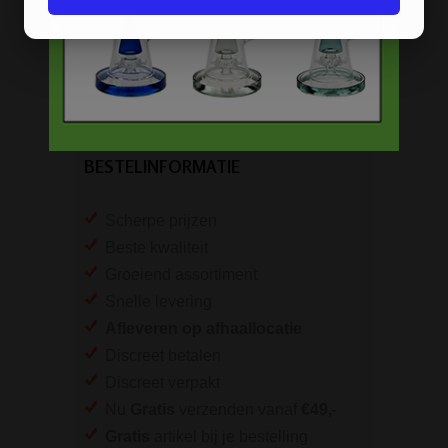
Speciale bongs
Bong gift sets
Bong shop
Bong accessoires & onderdelen
BESTELINFORMATIE
Scherpe prijzen
Beste kwaliteit
Groeiend assortiment
Snelle levering
Afleveren op afhaallocatie
Discreet betalen
Discreet verpakt
Nu
Gratis
verzenden vanaf
€49,
-
Gratis
artikel bij je bestelling