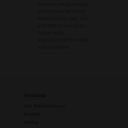
wederom een geweldige
hoogwaardige bo
ice bong van het Duitse
uitgevoerd de…
topmerk Black Leaf. Het
gaat hier om een glazen
beaker bong
uitgevoerd met twee tree
arm percolators…
Headshop
Over Waterpijp-bong.nl
Bestellen
Betaling