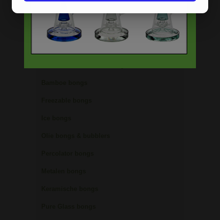
Acryl bongs
Bong schoonmaken
Glazen bongs
Precooler Ashcatcher bongs
Bamboe bongs
Freezable bongs
Ice bongs
Olie bongs & bubblers
Percolator bongs
Metalen bongs
Keramische bongs
Pure Glass bongs