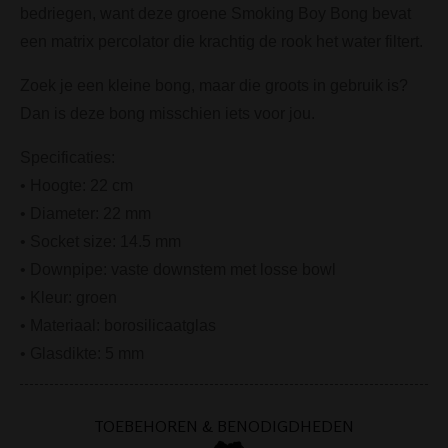
bedriegen, want deze groene Smoking Boy Bong bevat
een matrix percolator die krachtig de rook het water filtert.
Zoek je een kleine bong, maar die groots in gebruik is?
Dan is deze bong misschien iets voor jou.
Specificaties:
• Hoogte: 22 cm
• Diameter: 22 mm
• Socket size: 14.5 mm
• Downpipe: vaste downstem met losse bowl
• Kleur: groen
• Materiaal: borosilicaatglas
• Glasdikte: 5 mm
TOEBEHOREN & BENODIGDHEDEN