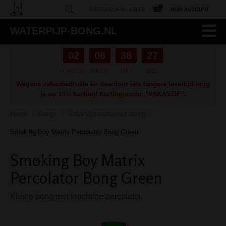
0 ARTIKEL(EN) -
€ 0,00
MIJN ACCOUNT
WATERPIJP-BONG.NL
02
06
38
26
DAGEN
UREN
MIN
SEC
Wegens vakantiedrukte en daardoor iets langere levertijd krijg
je nu 15% korting! Kortingscode: "VAKANTIE".
Home
Bongs
Volledig assortiment bongs
/
/
/
Smoking Boy Matrix Percolator Bong Green
Smoking Boy Matrix
Percolator Bong Green
Kleine bong met krachtige percolator.