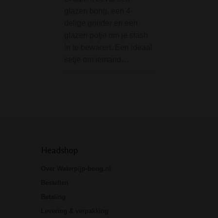
glazen bong, een 4-
is speciaal ontwi
delige grinder en een
het beste uit de E
glazen potje om je stash
Bowl te halen. De
in te bewaren. Een ideaal
versterkte mondri
setje om iemand…
Eject-a-Bowl en h
Ejector logo op d
ijsbong zijn in…
Headshop
Over Waterpijp-bong.nl
Bestellen
Betaling
Levering & verpakking