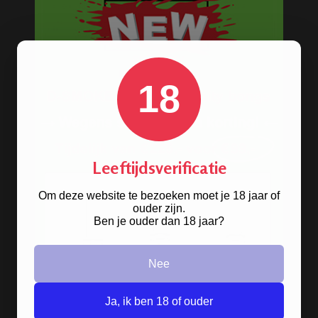
18
Leeftijdsverificatie
Om deze website te bezoeken moet je 18 jaar of
ouder zijn.
Ben je ouder dan 18 jaar?
Stoere
handgranaat bong
verkrijgbaar in het zwart en groen.
Nee
BONGS
Ja, ik ben 18 of ouder