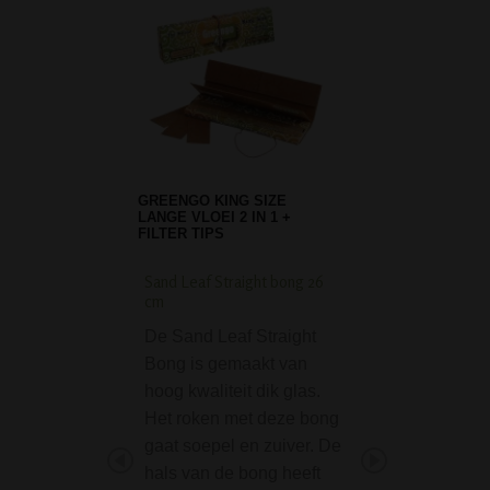
GREENGO KING SIZE
LANGE VLOEI 2 IN 1 +
FILTER TIPS
Sand Leaf Straight bong 26
Flow Rasta 8-Arm Be
cm
Bong
De Sand Leaf Straight
De Flow Rasta 8
Bong is gemaakt van
Beaker Ice Bong 
hoog kwaliteit dik glas.
zijn opvallende
Het roken met deze bong
rastakleuren een 
gaat soepel en zuiver. De
het oog. Maar
hals van de bong heeft
belangrijker nog,