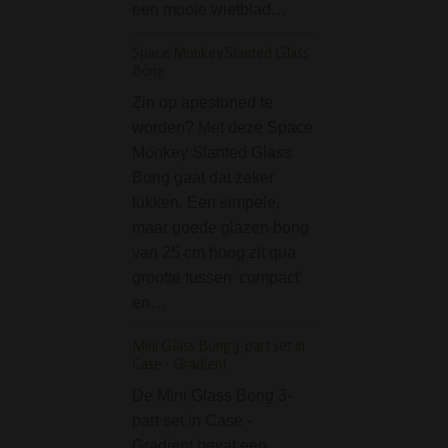
een mooie wietblad…
smoke capaciteit
deze bong zijn oo
Space Monkey Slanted Glass
goed dankzij…
Bong
Smoking Green King
Zin op apestoned te
Lange Vloei
worden? Met deze Space
Monkey Slanted Glass
De groene vloei 
Bong gaat dat zeker
Smoking Papers 
lukken. Een simpele,
gemaakt van 10
maar goede glazen bong
hennep. De Smok
van 25 cm hoog zit qua
Green King Size
grootte tussen 'compact'
Vloei is extra bre
en…
hiermee rol je dik
joints. Smoking 
Mini Glass Bong 3-part set in
vloei is gemaakt
Case - Gradient
Ejector Ice Bong inc
De Mini Glass Bong 3-
bowl blauw
part set in Case -
Gradient bevat een
De Ejector Ice Bo