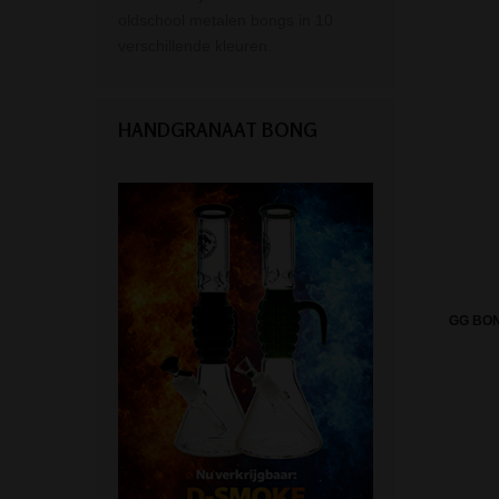
oldschool metalen bongs in 10
verschillende kleuren.
HANDGRANAAT BONG
GG BON