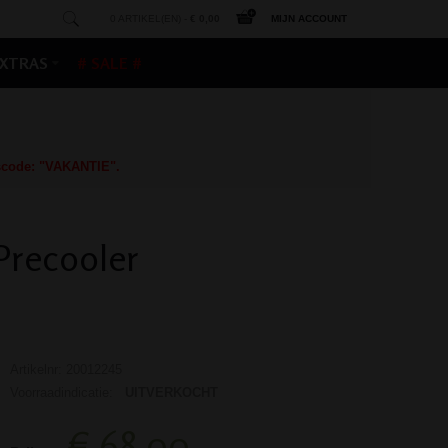
0 ARTIKEL(EN) -
€ 0,00
MIJN ACCOUNT
XTRAS
# SALE #
gscode: "VAKANTIE".
Precooler
Artikelnr: 20012245
Voorraadindicatie:
UITVERKOCHT
€ 68,00