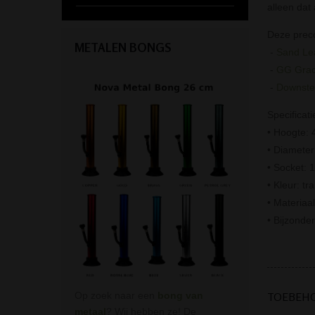
alleen dat
Deze preco
METALEN BONGS
-
Sand Lea
-
GG Grac
-
Downste
Specificati
• Hoogte: 
• Diamete
• Socket: 
• Kleur: tr
• Materiaal
• Bijzonde
TOEBEH
Op zoek naar een
bong van
metaal
? Wij hebben ze! De