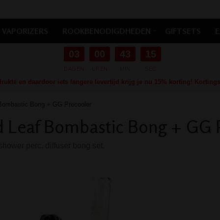
VAPORIZERS
ROOKBENODIGDHEDEN
GIFTSETS
E
03
00
43
14
DAGEN
UREN
MIN
SEC
ukte en daardoor iets langere levertijd krijg je nu 15% korting! Kortin
Bombastic Bong + GG Precooler
 Leaf Bombastic Bong + GG 
 shower perc. diffuser bong set.