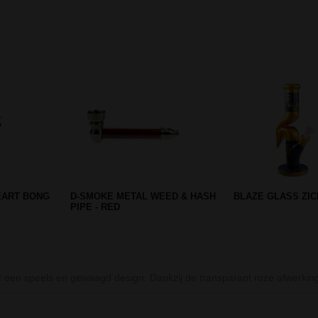
Prev
Next
GLASS ICE
HANGOVER LEAF GLASS BONG
STASH BOX (Ø 9 C
- 42 CM
DEVIL
 een speels en gewaagd design. Dankzij de transparant roze afwerkin