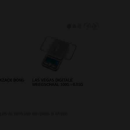
M) SINNER
SAND LEAF DRUPAL GLAS
BONG 52CM
Smoking Gold 2-i
g en de vorm van een penis is dit een…
Smoking Gold i
goedgekeurde 