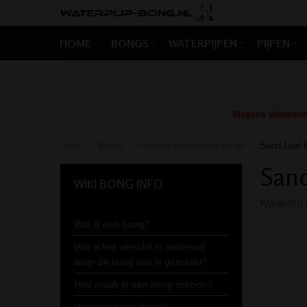
HOME
BONGS
WATERPIJPEN
PIJPEN
Wegens vakantiedr
Home
Bongs
Volledig assortiment bongs
Sand Leaf 
/
/
/
Sand
WIKI BONG INFO
Kwaliteit
Wat is een bong?
Wat is het verschil in materiaal
waar de bong van is gemaakt?
Hoe maak je een bong schoon?