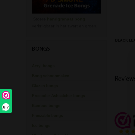
Stoere
handgranaat bong
verkrijgbaar in het zwart en groen.
BLACK LE
BONGS
Acryl bongs
Bong schoonmaken
Review
Glazen bongs
Precooler Ashcatcher bongs
Bamboe bongs
8,7
Freezable bongs
Ice bongs