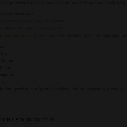
 alles goed wordt gefilterd, maar ook dat het de bong goed stevig staat.
olerset bestaat uit:
f Bombastic Glas Bong transparant
e Glass Precooler Shower 18.8mm
m Adapter Socket 18.8mm 14cm
(ter vervanging van de standaard chi
es:
46 cm
r: 50 mm
18.8 mm
ansparant
: glas
rheden: geschikt voor (grote) ijsblokken, chillum, downstem, precooler
OREN & BENODIGDHEDEN