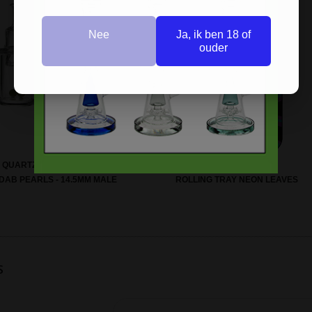
Nee
Ja, ik ben 18 of
ouder
 QUARTZ BANGER + TORNADO
 DAB PEARLS - 14.5MM MALE
ROLLING TRAY NEON LEAVES
s