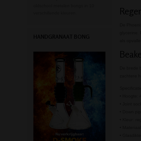
oldschool metalen bongs in 10
Rege
verschillende kleuren.
De Phoenix
glycerine. 
HANDGRANAAT BONG
als opvalle
Beake
De brede b
zachtere hi
Specificati
• Hoogte: 
• Joint soc
• Down pi
• Kleur: r
• Materiaal
• Glasdikt