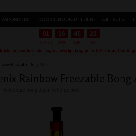
VAPORIZERS
ROOKBENODIGDHEDEN
GIFTSETS
E
01
16
45
21
DAGEN
UREN
MIN
SEC
ukte en daardoor iets langere levertijd krijg je nu 15% korting! Kortin
inbow Freezable Bong 44 cm
nix Rainbow Freezable Bong 
 invriesbare bong tegen scherpe prijs