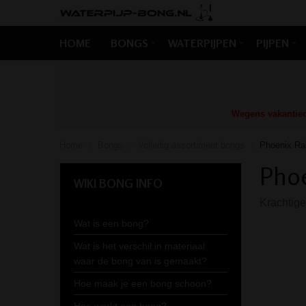
HOME
BONGS
WATERPIJPEN
PIJPEN
Wegens vakantiedr
Home
Bongs
Volledig assortiment bongs
Phoenix Ra
/
/
/
Phoe
WIKI BONG INFO
Krachtige
Wat is een bong?
Wat is het verschil in materiaal
waar de bong van is gemaakt?
Hoe maak je een bong schoon?