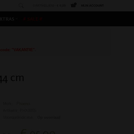
0 ARTIKEL(EN) -
€ 0,00
MIJN ACCOUNT
XTRAS
# SALE #
gscode: "VAKANTIE".
44 cm
Merk:
Phoenix
Artikelnr: PHX0005
Voorraadindicatie:
Op voorraad
€ 95,00