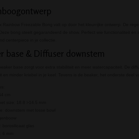
nboogontwerp
 Rainbow Freezable Bong valt op door het kleurrijke ontwerp. De rege
Deze bong steelt gegarandeerd de show. Perfect wie functionaliteit én st
nd centerpiece in je collectie.
r base & Diffuser downstem
eaker base zorgt voor extra stabiliteit en meer watercapaciteit. De diff
t en minder kriebel in je keel. Tevens is de beaker, het onderste deel v
es:
44 cm
ket size: 18.8 >14.5
mm
pe: downstem met losse bowl
egenboow
: borosilicaat glas
e: 6 mm