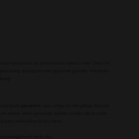
echte eyecatcher en performance-beest in één. Deze 44
okervaring dankzij het met glycerine gevulde, vriesbare
 bong!
 bong bevat
glycerine
, een veilige en niet-giftige vloeistof
r en ervaar ultiem gekoelde trekken zonder dat je water
og extra verkoeling bij het roken.
et meegeleverd keck clips.