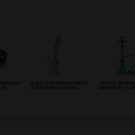
Prev
Next
TA
BLACK LEAF ROLLING TRAY
MUSHROOM STRA
'GANESHA'
BONG - 32 CM
jk kleine bong. Maar een bong hoeft niet perse groot te zijn om het ge