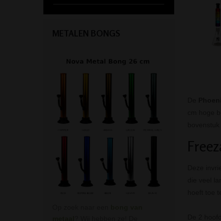
METALEN BONGS
De
Phoeni
cm hoge bo
bovenstuk 
Freez
Deze invri
die veel l
hoeft toe 
Op zoek naar een
bong van
De 2 hoofd
metaal
? Wij hebben ze! De