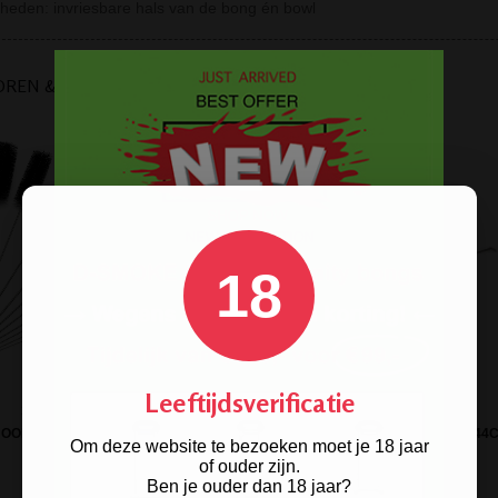
rheden: invriesbare hals van de bong én bowl
OREN & BENODIGDHEDEN
18
Leeftijdsverificatie
10-DELIGE SET
HOONMAAKBORSTELTJES
BONG SHISHA BRUSH STAINLESS 44
Om deze website te bezoeken moet je 18 jaar
of ouder zijn.
Ben je ouder dan 18 jaar?