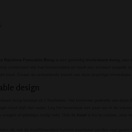
x Rainbow Freezable Bong
is een geweldig
invriesbare bong
, een 
ng combineert stijl met functionaliteit en biedt een extreem soepele ro
én bowl. Ervaar de verkoelende kracht van deze prachtige invriesbare
able design
esbare bong bestaat uit 2 hoofdelen. Het bovenste gedeelte van deze
anger koud blijft dan water. Leg het bovenstuk een paar uur in de vrieze
te voegen of ijsblokjes nodig hebt. Ook de
bowl
is los te vriezen, voor n
elen als ook de bowl/downstem kunnen eventueel worden vast gezet m