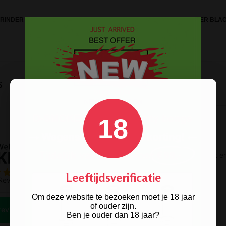
RINDER LEAF 50MM 2 PARTS
D-SMOKE HQ 4-PARTS GRINDER BLA
s
18
Leeftijdsverificatie
Om deze website te bezoeken moet je 18 jaar
of ouder zijn.
Ben je ouder dan 18 jaar?