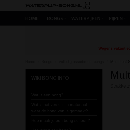
HOME
BONGS
WATERPIJPEN
PIJPEN
Wegens vakantiedr
Home
Bongs
Volledig assortiment bongs
Multi Leaf 
/
/
/
Mult
WIKI BONG INFO
Strakke z
Wat is een bong?
Wat is het verschil in materiaal
waar de bong van is gemaakt?
Hoe maak je een bong schoon?