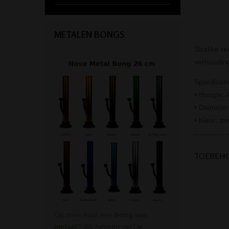
METALEN BONGS
Strakke re
verhouding
Specificati
• Hoogte: 
• Diamete
• Kleur: zw
TOEBEH
Op zoek naar een
bong van
metaal
? Wij hebben ze! De