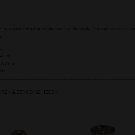
chte zwarte bong met mooie wiet blad decoratie. Met een mondstuk van 
.
es:
40 cm
r: 50 mm
art
OREN & BENODIGDHEDEN