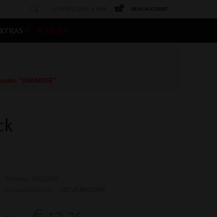
0 ARTIKEL(EN) -
€ 0,00
MIJN ACCOUNT
XTRAS
# SALE #
gscode: "VAKANTIE".
ck
Artikelnr: 00032062
Voorraadindicatie:
UITVERKOCHT
€ 17,75