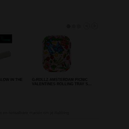
GLASS ICE
G-ROLLZ MUSHROOM LOVER
ROLLING TRAY SMALL
Formerly Abuse
le en betaalbare manier om je dabbing…
De Formerly Ab
Crystal Hookah 