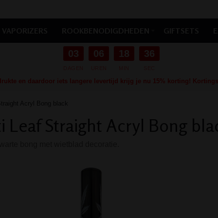
VAPORIZERS
ROOKBENODIGDHEDEN
GIFTSETS
E
03
06
18
35
DAGEN
UREN
MIN
SEC
ukte en daardoor iets langere levertijd krijg je nu 15% korting! Kortin
Straight Acryl Bong black
i Leaf Straight Acryl Bong bla
warte bong met wietblad decoratie.