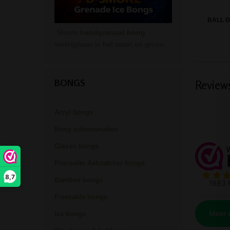
BALL G
Stoere
handgranaat bong
verkrijgbaar in het zwart en groen.
BONGS
Review
Acryl bongs
Bong schoonmaken
Glazen bongs
Precooler Ashcatcher bongs
8,7
Bamboe bongs
Freezable bongs
Ice bongs