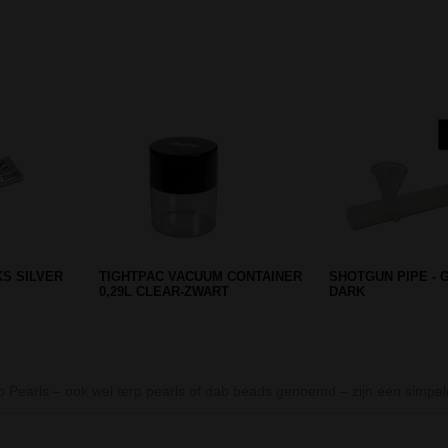
Prev
Next
 BLACK 32
D-SMOKE ATMOSPHERE
BOOST BOUNCER 
YELLOW BANGER BUBBLER
BONG
 Pearls – ook wel terp pearls of dab beads genoemd – zijn een simpe