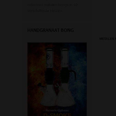
oldschool metalen bongs in 10
verschillende kleuren.
HANDGRANAAT BONG
METALEN 