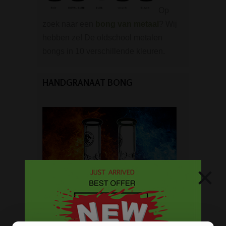
Op
zoek naar een
bong van metaal
? Wij
hebben ze! De oldschool metalen
bongs in 10 verschillende kleuren.
HANDGRANAAT BONG
×