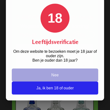
18
Leeftijdsverificatie
Stoere
handgranaat bong
verkrijgbaar in het zwart en groen.
Om deze website te bezoeken moet je 18 jaar of
ouder zijn.
Ben je ouder dan 18 jaar?
BONGS
Nee
Acryl bongs
Bong schoonmaken
Ja, ik ben 18 of ouder
Glazen bongs
Precooler Ashcatcher bongs