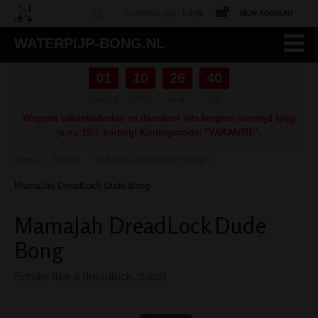
0 ARTIKEL(EN) -
€ 0,00
MIJN ACCOUNT
WATERPIJP-BONG.NL
01
10
26
39
DAGEN
UREN
MIN
SEC
Wegens vakantiedrukte en daardoor iets langere levertijd krijg
je nu 15% korting! Kortingscode: "VAKANTIE".
Home
Bongs
Volledig assortiment bongs
/
/
/
MamaJah DreadLock Dude Bong
MamaJah DreadLock Dude
Bong
Smoke like a dreadlock, dude!