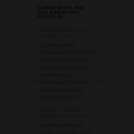
D-SMOKE MENTAL HIGH
BLUE BUBBLER WITH
PRECOOLER
PieceMaker Silicone Dab
D-SMOKE Massive T
Container - Camo
Honeycomb Bong - 
Cool en praktisch
Wauw, wat een b
siliconen potje / bakje van
bong! De D-SMO
het Amerikaanse merk
Massive Triple
PieceMaker voor alles
Honeycomb Bong
wat plakkerig en
Green is echt ee
harsachtig is. En alles
dikke bong. Letter
wat er verder in past.
figuurlijk! Deze
Ideaal voor bij het…
"Massive" bong v
premium merk D
Dab Pearls / Terp Pearls -
is echt…
Glow in the Dark - 15 Stuks
Gyro Metal Ball Grin
Upgrade je dabs met
parts - Chrome
Quartz Terp Pearls Deze