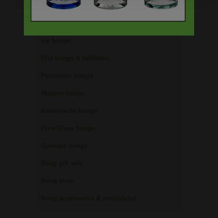
Bamboe bongs
Freezable bongs
Ice bongs
Olie bongs & bubblers
Percolator bongs
Metalen bongs
Keramische bongs
Pure Glass bongs
Speciale bongs
Bong gift sets
Bong shop
Bong accessoires & onderdelen