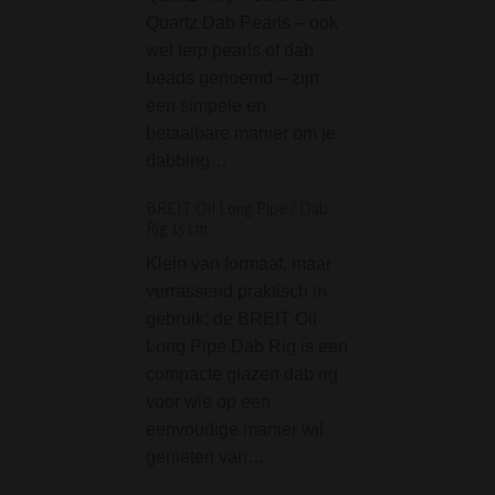
Quartz Dab Pearls – ook
Ben je op zoek n
wel terp pearls of dab
grinder die niet a
beads genoemd – zijn
praktisch is, maar
een simpele en
een absolute bli
betaalbare manier om je
De Gyro Metal Ba
dabbing…
Grinder – 4 parts 
Chrome is precie
BREIT Oil Long Pipe / Dab
Rig 15 cm
Jah Man SmoKing Bo
cm
Klein van formaat, maar
verrassend praktisch in
Op zoek naar een
gebruik: de BREIT Oil
grappige en goe
Long Pipe Dab Rig is een
bong? Dan is dez
compacte glazen dab rig
Man SmoKing Bon
voor wie op een
cm misschien het
eenvoudige manier wil
waard. Deze gla
genieten van…
bong is 30 cm ho
is…