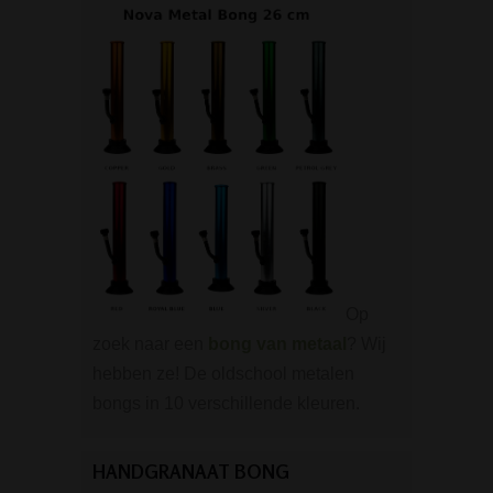
Op
zoek naar een
bong van metaal
? Wij
hebben ze! De oldschool metalen
bongs in 10 verschillende kleuren.
HANDGRANAAT BONG