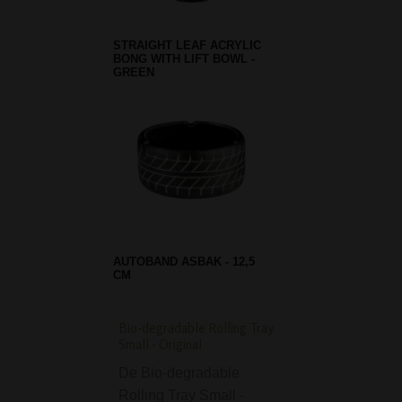
STRAIGHT LEAF ACRYLIC
BONG WITH LIFT BOWL -
GREEN
AUTOBAND ASBAK - 12,5
CM
Bio-degradable Rolling Tray
G-ROLLZ Fly High R
Small - Original
Tray Small
De Bio-degradable
Als je een jointje 
Rolling Tray Small -
draaien of een pij