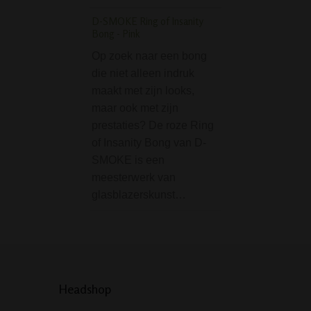
De Clipper Metal
D-SMOKE Ring of Insanity
Icy (gradient) in G
Bong - Pink
is een mooie gro
Op zoek naar een bong
aansteker van me
die niet alleen indruk
dan wordt gelever
maakt met zijn looks,
mooie geschenkd
maar ook met zijn
Zoals we van Cli
prestaties? De roze Ring
gewend zijn, is d
of Insanity Bong van D-
SMOKE is een
meesterwerk van
glasblazerskunst…
Headshop