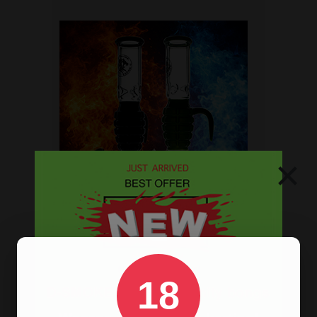
×
18
Stoere
handgranaat bong