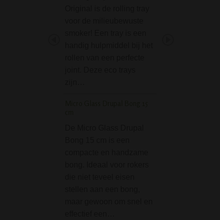
Original is de rolling tray
wil klaarmaken, d
voor de milieubewuste
handig met een tr
smoker! Een tray is een
werken. Hierop ka
handig hulpmiddel bij het
je spul op kwijt…
rollen van een perfecte
Grace Glass Fire Bir
joint. Deze eco trays
Gasbrander
zijn…
Deze Grace Glass
Micro Glass Drupal Bong 15
BirdTorch Gasbra
cm
van hoge kwalitei
De Micro Glass Drupal
perfect voor het v
Bong 15 cm is een
van de kooltjes va
compacte en handzame
shisha / waterpijp
bong. Ideaal voor rokers
dabbing banger of
die niet teveel eisen
nail. Hij heeft…
stellen aan een bong,
Clipper Metal Green
maar gewoon om snel en
(gradient) in Gift Bo
effectief een…