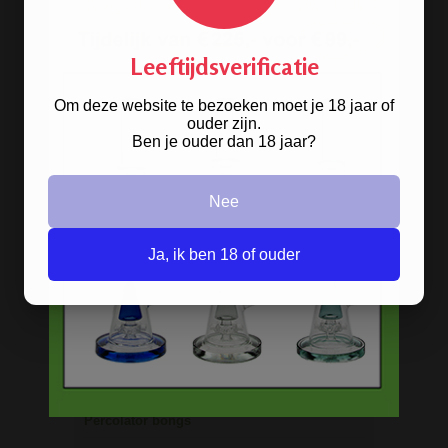
verkrijgbaar in het zwart en groen.
Leeftijdsverificatie
BONGS
Om deze website te bezoeken moet je 18 jaar of
ouder zijn.
Acryl bongs
Ben je ouder dan 18 jaar?
Bong schoonmaken
Nee
Glazen bongs
Precooler Ashcatcher bongs
Ja, ik ben 18 of ouder
Bamboe bongs
Freezable bongs
Ice bongs
Olie bongs & bubblers
Percolator bongs