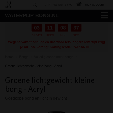
0 ARTIKEL(EN) -
€ 0,00
MIJN ACCOUNT
WATERPIJP-BONG.NL
03
11
08
36
DAGEN
UREN
MIN
SEC
Wegens vakantiedrukte en daardoor iets langere levertijd krijg
je nu 15% korting! Kortingscode: "VAKANTIE".
Home
Bongs
Volledig assortiment bongs
/
/
/
Groene lichtgewicht kleine bong - Acryl
Groene lichtgewicht kleine
bong - Acryl
Goedkope bong en licht in gewicht