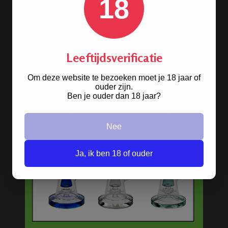
18
Stoere
handgranaat bong
Leeftijdsverificatie
verkrijgbaar in het zwart en groen.
Om deze website te bezoeken moet je 18 jaar of
ouder zijn.
BONGS
Ben je ouder dan 18 jaar?
Acryl bongs
Nee
Bong schoonmaken
Ja, ik ben 18 of ouder
Glazen bongs
Precooler Ashcatcher bongs
Bamboe bongs
Freezable bongs