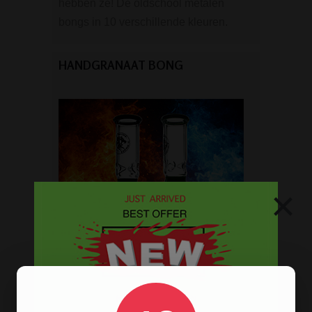
hebben ze! De oldschool metalen
bongs in 10 verschillende kleuren.
HANDGRANAAT BONG
×