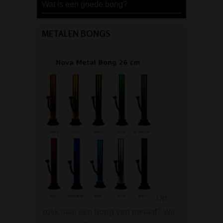
Wat is een goede bong?
METALEN BONGS
Op
zoek naar een
bong van metaal
? Wij