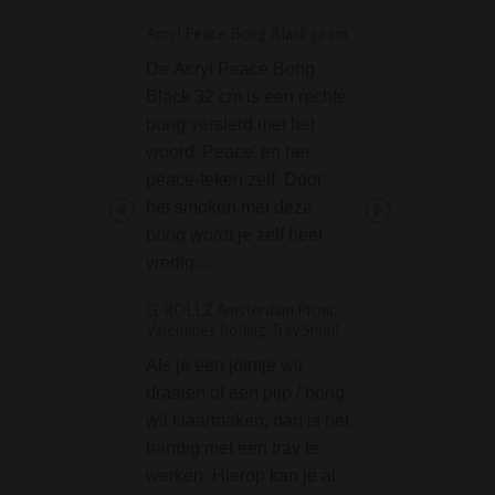
Acryl Peace Bong Black 32 cm
Smiley Grinder - 3 Pa
Metal - 52 mm
De Acryl Peace Bong
Van de Smiley Gri
Black 32 cm is een rechte
Parts - Metal - 5
bong versierd met het
wordt je met de s
woord 'Peace' en het
opdruk al direct vr
peace-teken zelf. Door
Combineer dat m
het smoken met deze
hijs van je joint, 
bong wordt je zelf heel
vredig…
RAW Metal Rolling T
'Forest'
G-ROLLZ Amsterdam Picnic
Valentines Rolling Tray Small
De RAW Metal Ro
Tray 'Forest' is e
Als je een jointje wil
prahtig tray dat je
draaien of een pijp / bong
gedachte doet ve
wil klaarmaken, dan is het
in het diepe bos.
handig met een tray te
rollen van een join
werken. Hierop kan je al