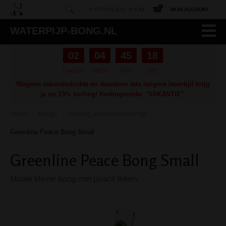
0 ARTIKEL(EN) -
€ 0,00
MIJN ACCOUNT
WATERPIJP-BONG.NL
02
04
45
17
DAGEN
UREN
MIN
SEC
Wegens vakantiedrukte en daardoor iets langere levertijd krijg
je nu 15% korting! Kortingscode: "VAKANTIE".
Home
Bongs
Volledig assortiment bongs
/
/
/
Greenline Peace Bong Small
Greenline Peace Bong Small
Mooie kleine bong met peace teken.