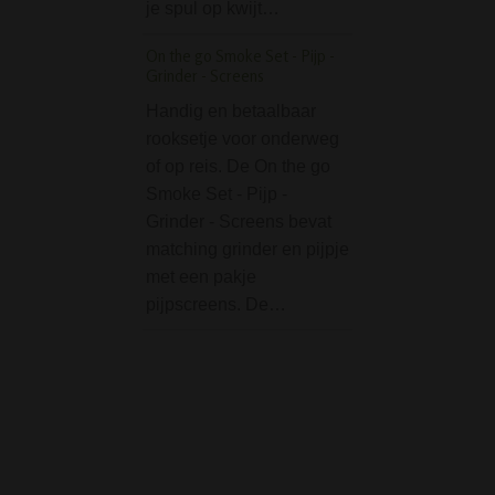
klaar maken van
je spul op kwijt…
Kavatza Stash Book 
On the go Smoke Set - Pijp -
Zion - XL
Grinder - Screens
De Kavatza Stas
Handig en betaalbaar
King of Zion XL is
rooksetje voor onderweg
een houten
of op reis. De On the go
voorbereidingsdo
Smoke Set - Pijp -
stash box, vermo
Grinder - Screens bevat
een boek!Het is 
matching grinder en pijpje
have voor elke (b
met een pakje
roker. Binnenin is
pijpscreens. De…
geïntegreerd snij
met…