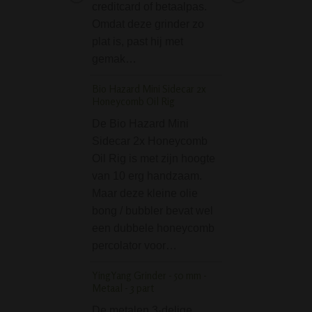
creditcard of betaalpas.
Brass is een echt
Omdat deze grinder zo
klassieker. Dankzi
plat is, past hij met
rechte model, het 
gemak…
gewicht en de…
Bio Hazard Mini Sidecar 2x
Round Base Oil Rosi
Honeycomb Oil Rig
Bubbler - 20 cm
De Bio Hazard Mini
Wil je een kleine
Sidecar 2x Honeycomb
kopen dat geschi
Oil Rig is met zijn hoogte
rosin of olie mee 
van 10 erg handzaam.
roken? Ben je op
Maar deze kleine olie
naar een handza
bong / bubbler bevat wel
bong? Dan is de
een dubbele honeycomb
Base Oil Rosin…
percolator voor…
Credit Card Grinder 
Finger
YingYang Grinder - 50 mm -
Metaal - 3 part
De Credit Card Gr
De metalen 3-delige
Middle Finger is 