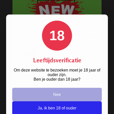
18
Leeftijdsverificatie
Om deze website te bezoeken moet je 18 jaar of
ouder zijn.
Ben je ouder dan 18 jaar?
Stoere
handgranaat bong
Nee
verkrijgbaar in het zwart en groen.
Ja, ik ben 18 of ouder
BONGS