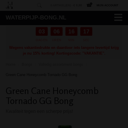
0 ARTIKEL(EN) -
€ 0,00
MIJN ACCOUNT
WATERPIJP-BONG.NL
03
06
16
16
DAGEN
UREN
MIN
SEC
Wegens vakantiedrukte en daardoor iets langere levertijd krijg
je nu 15% korting! Kortingscode: "VAKANTIE".
Home
Bongs
Volledig assortiment bongs
/
/
/
Green Cane Honeycomb Tornado GG Bong
Green Cane Honeycomb
Tornado GG Bong
Kwaliteit tegen een scherpe prijs!