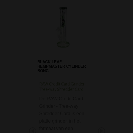
BLACK LEAF
HEMPMASTER CYLINDER
BONG
RAW Credit Card Grinder -
Nova Metal Bong 26
Tree-way Shredder Card
Brass
De RAW Credit Card
Op zoek naar een
Grinder - Tree-way
eenvoudige, stev
Shredder Card is een
betaalbare bong 
platte grinder, in het
poespas? Deze 
formaat van een
Metal Bong 26 cm