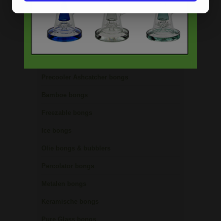
Acryl bongs
Bong schoonmaken
Glazen bongs
Precooler Ashcatcher bongs
Bamboe bongs
Freezable bongs
Ice bongs
Olie bongs & bubblers
Percolator bongs
Metalen bongs
Keramische bongs
Pure Glass bongs