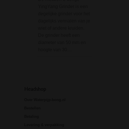
YingYang Grinder is een
handige platte gri
degelijke grinder voor het
groot als een ban
dagelijks vermalen van je
Dit ideale formaat
wiet of andere kruiden.
past zo in portom
De grinder heeft een
zodat je deze alti
diameter van 50 mm en
makkelijk mee k
hoogte van 30…
Headshop
Over Waterpijp-bong.nl
Bestellen
Betaling
Levering & verpakking